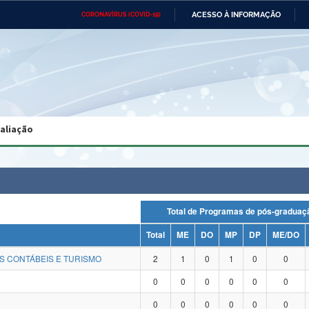
ACESSO À INFORMAÇÃO
CORONAVÍRUS (COVID-19)
Ministério da Defesa
Ministério das Relações
Mini
Exteriores
IR
PARA
O
CONTEÚDO
Ministério da Cidadania
Ministério da Saúde
Mini
Ministério do Desenvolvimento
Controladoria-Geral da União
Minis
Regional
e do
valiação
Advocacia-Geral da União
Banco Central do Brasil
Plana
Total de Programas de pós-grad
Total
ME
DO
MP
DP
ME/DO
S CONTÁBEIS E TURISMO
2
1
0
1
0
0
0
0
0
0
0
0
0
0
0
0
0
0