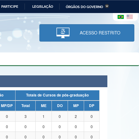
PARTICIPE
LEGISLAÇÃO
ÓRGÃOS DO GOVERNO
stério da Economia
Ministério da Infraestrutura
stério de Minas e Energia
Ministério da Ciência,
Tecnologia, Inovações e
ACESSO RESTRITO
Comunicações
tério da Mulher, da Família
Secretaria-Geral
s Direitos Humanos
lto
uação
Totais de Cursos de pós-graduação
MP/DP
Total
ME
DO
MP
DP
0
3
1
0
2
0
0
0
0
0
0
0
0
0
0
0
0
0