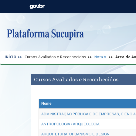
Casa Civil
Ministério da Justiça e
Segurança Pública
Ministério da Agricultura,
Ministério da Educação
Pecuária e Abastecimento
Ministério do Meio Ambiente
Ministério do Turismo
INÍCIO
Cursos Avaliados e Reconhecidos
Nota A
Área de A
Secretaria de Governo
Gabinete de Segurança
Institucional
Cursos Avaliados e Reconhecidos
Nome
ADMINISTRAÇÃO PÚBLICA E DE EMPRESAS, CIÊNCIA
ANTROPOLOGIA / ARQUEOLOGIA
ARQUITETURA, URBANISMO E DESIGN