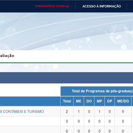
ACESSO À INFORMAÇÃO
CORONAVÍRUS (COVID-19)
Ministério da Defesa
Ministério das Relações
Mini
Exteriores
IR
PARA
O
CONTEÚDO
Ministério da Cidadania
Ministério da Saúde
Mini
Ministério do Desenvolvimento
Controladoria-Geral da União
Minis
Regional
e do
valiação
Advocacia-Geral da União
Banco Central do Brasil
Plana
Total de Programas de pós-grad
Total
ME
DO
MP
DP
ME/DO
S CONTÁBEIS E TURISMO
2
1
0
1
0
0
0
0
0
0
0
0
0
0
0
0
0
0