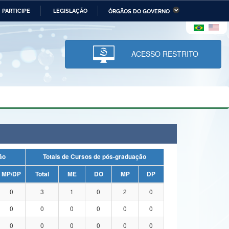
PARTICIPE
LEGISLAÇÃO
ÓRGÃOS DO GOVERNO
stério da Economia
Ministério da Infraestrutura
stério de Minas e Energia
Ministério da Ciência,
Tecnologia, Inovações e
ACESSO RESTRITO
Comunicações
tério da Mulher, da Família
Secretaria-Geral
s Direitos Humanos
lto
uação
Totais de Cursos de pós-graduação
MP/DP
Total
ME
DO
MP
DP
0
3
1
0
2
0
0
0
0
0
0
0
0
0
0
0
0
0