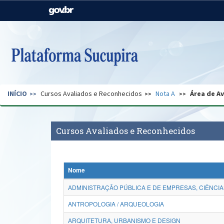
Casa Civil
Ministério da Justiça e
Segurança Pública
Ministério da Agricultura,
Ministério da Educação
Pecuária e Abastecimento
Ministério do Meio Ambiente
Ministério do Turismo
INÍCIO
Cursos Avaliados e Reconhecidos
Nota A
Área de A
Secretaria de Governo
Gabinete de Segurança
Institucional
Cursos Avaliados e Reconhecidos
Nome
ADMINISTRAÇÃO PÚBLICA E DE EMPRESAS, CIÊNCIA
ANTROPOLOGIA / ARQUEOLOGIA
ARQUITETURA, URBANISMO E DESIGN