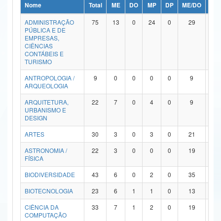
Nome
Total
ME
DO
MP
DP
ME/DO
MP/
Ministério da Ciência, Tecnologia, Inovações e Comunicações
ADMINISTRAÇÃO
75
13
0
24
0
29
9
PÚBLICA E DE
Ministério do Meio Ambiente
EMPRESAS,
CIÊNCIAS
Ministério do Turismo
CONTÁBEIS E
TURISMO
Ministério do Desenvolvimento Regional
ANTROPOLOGIA /
9
0
0
0
0
9
0
ARQUEOLOGIA
Controladoria-Geral da União
ARQUITETURA,
22
7
0
4
0
9
2
URBANISMO E
Ministério da Mulher, da Família e dos Direitos Humanos
DESIGN
Secretaria-Geral
ARTES
30
3
0
3
0
21
3
ASTRONOMIA /
22
3
0
0
0
19
0
Secretaria de Governo
FÍSICA
Gabinete de Segurança Institucional
BIODIVERSIDADE
43
6
0
2
0
35
0
Advocacia-Geral da União
BIOTECNOLOGIA
23
6
1
1
0
13
2
CIÊNCIA DA
33
7
1
2
0
19
4
Banco Central do Brasil
COMPUTAÇÃO