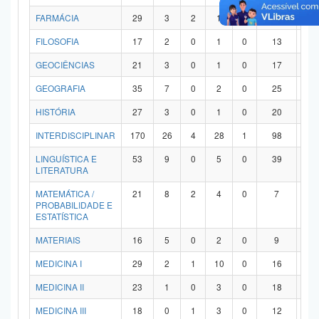
FARMÁCIA
29
3
2
1
0
21
2
FILOSOFIA
17
2
0
1
0
13
1
GEOCIÊNCIAS
21
3
0
1
0
17
0
GEOGRAFIA
35
7
0
2
0
25
1
HISTÓRIA
27
3
0
1
0
20
3
INTERDISCIPLINAR
170
26
4
28
1
98
1
LINGUÍSTICA E
53
9
0
5
0
39
0
LITERATURA
MATEMÁTICA /
21
8
2
4
0
7
0
PROBABILIDADE E
ESTATÍSTICA
MATERIAIS
16
5
0
2
0
9
0
MEDICINA I
29
2
1
10
0
16
0
MEDICINA II
23
1
0
3
0
18
1
MEDICINA III
18
0
1
3
0
12
2