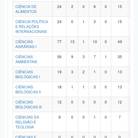
Planalto
CIÊNCIA DE
24
2
0
6
0
15
1
ALIMENTOS
CIÊNCIA POLÍTICA
24
0
1
3
0
15
5
E RELAÇÕES
INTERNACIONAIS
CIÊNCIAS
77
13
1
10
0
49
4
AGRÁRIAS I
CIÊNCIAS
56
9
3
7
1
35
1
AMBIENTAIS
CIÊNCIAS
19
3
2
1
0
13
0
BIOLÓGICAS I
CIÊNCIAS
18
1
1
3
0
13
0
BIOLÓGICAS II
CIÊNCIAS
12
0
0
0
0
12
0
BIOLÓGICAS III
CIÊNCIAS DA
9
0
0
1
0
7
1
RELIGIÃO E
TEOLOGIA
CIÊNCIAS E
0
0
0
0
0
0
0