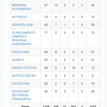
MEDICINA
37
12
0
3
0
22
0
VETERINÁRIA
NUTRIÇÃO
15
0
0
0
0
15
0
ODONTOLOGIA
42
7
1
7
0
26
1
PLANEJAMENTO
17
2
0
0
0
13
2
URBANO E
REGIONAL /
DEMOGRAFIA
PSICOLOGIA
40
8
0
5
0
27
0
QUÍMICA
25
0
2
2
0
21
0
SAÚDE COLETIVA
39
5
2
16
0
12
4
SERVIÇO SOCIAL
9
3
0
0
0
6
0
SOCIOLOGIA
22
2
0
1
0
19
0
ZOOTECNIA /
30
9
0
1
0
20
0
RECURSOS
PESQUEIROS
Totais
1729
249
31
253
2
1077
11