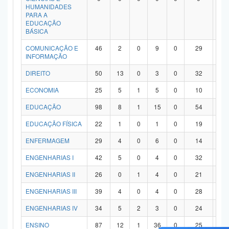
HUMANIDADES
PARA A
EDUCAÇÃO
BÁSICA
COMUNICAÇÃO E
46
2
0
9
0
29
6
INFORMAÇÃO
DIREITO
50
13
0
3
0
32
2
ECONOMIA
25
5
1
5
0
10
4
EDUCAÇÃO
98
8
1
15
0
54
2
EDUCAÇÃO FÍSICA
22
1
0
1
0
19
1
ENFERMAGEM
29
4
0
6
0
14
5
ENGENHARIAS I
42
5
0
4
0
32
1
ENGENHARIAS II
26
0
1
4
0
21
0
ENGENHARIAS III
39
4
0
4
0
28
3
ENGENHARIAS IV
34
5
2
3
0
24
0
ENSINO
87
12
1
36
0
25
1