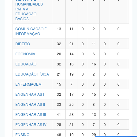
HUMANIDADES
PARA A
EDUCAÇÃO
BÁSICA
COMUNICAÇÃO E
13
11
0
2
0
0
0
INFORMAÇÃO
DIREITO
32
21
0
11
0
0
0
ECONOMIA
20
14
0
6
0
0
0
EDUCAÇÃO
32
16
0
16
0
0
0
EDUCAÇÃO FÍSICA
21
19
0
2
0
0
0
ENFERMAGEM
15
7
0
8
0
0
0
ENGENHARIAS I
32
17
0
15
0
0
0
ENGENHARIAS II
33
25
0
8
0
0
0
ENGENHARIAS III
41
28
0
13
0
0
0
ENGENHARIAS IV
28
21
0
7
0
0
0
ENSINO
48
19
0
29
0
0
0