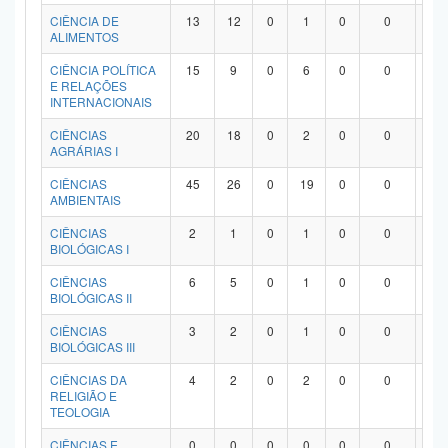
Planalto
CIÊNCIA DE
13
12
0
1
0
0
0
ALIMENTOS
CIÊNCIA POLÍTICA
15
9
0
6
0
0
0
E RELAÇÕES
INTERNACIONAIS
CIÊNCIAS
20
18
0
2
0
0
0
AGRÁRIAS I
CIÊNCIAS
45
26
0
19
0
0
0
AMBIENTAIS
CIÊNCIAS
2
1
0
1
0
0
0
BIOLÓGICAS I
CIÊNCIAS
6
5
0
1
0
0
0
BIOLÓGICAS II
CIÊNCIAS
3
2
0
1
0
0
0
BIOLÓGICAS III
CIÊNCIAS DA
4
2
0
2
0
0
0
RELIGIÃO E
TEOLOGIA
CIÊNCIAS E
0
0
0
0
0
0
0