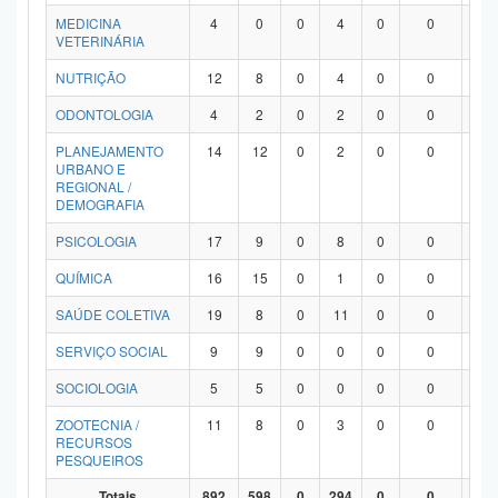
MEDICINA
4
0
0
4
0
0
0
VETERINÁRIA
NUTRIÇÃO
12
8
0
4
0
0
0
ODONTOLOGIA
4
2
0
2
0
0
0
PLANEJAMENTO
14
12
0
2
0
0
0
URBANO E
REGIONAL /
DEMOGRAFIA
PSICOLOGIA
17
9
0
8
0
0
0
QUÍMICA
16
15
0
1
0
0
0
SAÚDE COLETIVA
19
8
0
11
0
0
0
SERVIÇO SOCIAL
9
9
0
0
0
0
0
SOCIOLOGIA
5
5
0
0
0
0
0
ZOOTECNIA /
11
8
0
3
0
0
0
RECURSOS
PESQUEIROS
Totais
892
598
0
294
0
0
0