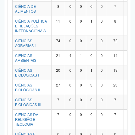
Planalto
CIÊNCIA DE
8
0
0
0
0
7
1
ALIMENTOS
CIÊNCIA POLÍTICA
11
0
0
1
0
8
2
E RELAÇÕES
INTERNACIONAIS
CIÊNCIAS
74
0
0
2
0
72
0
AGRÁRIAS I
CIÊNCIAS
21
4
1
0
0
14
2
AMBIENTAIS
CIÊNCIAS
20
0
0
1
0
19
0
BIOLÓGICAS I
CIÊNCIAS
27
0
0
3
0
23
1
BIOLÓGICAS II
CIÊNCIAS
7
0
0
0
0
7
0
BIOLÓGICAS III
CIÊNCIAS DA
7
0
0
0
0
7
0
RELIGIÃO E
TEOLOGIA
CIÊNCIAS E
0
0
0
0
0
0
0