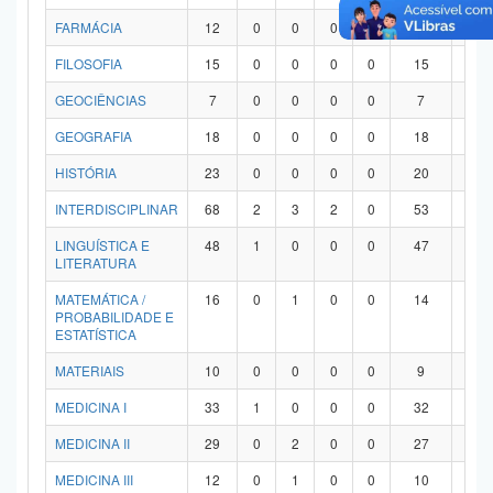
FARMÁCIA
12
0
0
0
0
12
0
FILOSOFIA
15
0
0
0
0
15
0
GEOCIÊNCIAS
7
0
0
0
0
7
0
GEOGRAFIA
18
0
0
0
0
18
0
HISTÓRIA
23
0
0
0
0
20
3
INTERDISCIPLINAR
68
2
3
2
0
53
8
LINGUÍSTICA E
48
1
0
0
0
47
0
LITERATURA
MATEMÁTICA /
16
0
1
0
0
14
1
PROBABILIDADE E
ESTATÍSTICA
MATERIAIS
10
0
0
0
0
9
1
MEDICINA I
33
1
0
0
0
32
0
MEDICINA II
29
0
2
0
0
27
0
MEDICINA III
12
0
1
0
0
10
1