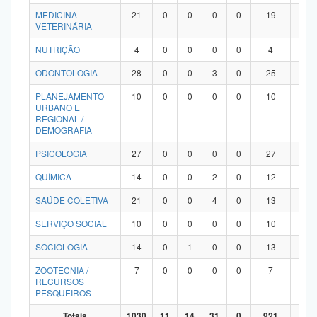
MEDICINA
21
0
0
0
0
19
2
VETERINÁRIA
NUTRIÇÃO
4
0
0
0
0
4
0
ODONTOLOGIA
28
0
0
3
0
25
0
PLANEJAMENTO
10
0
0
0
0
10
0
URBANO E
REGIONAL /
DEMOGRAFIA
PSICOLOGIA
27
0
0
0
0
27
0
QUÍMICA
14
0
0
2
0
12
0
SAÚDE COLETIVA
21
0
0
4
0
13
4
SERVIÇO SOCIAL
10
0
0
0
0
10
0
SOCIOLOGIA
14
0
1
0
0
13
0
ZOOTECNIA /
7
0
0
0
0
7
0
RECURSOS
PESQUEIROS
Totais
1030
11
14
31
0
921
53