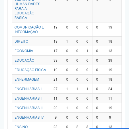
HUMANIDADES
PARA A
EDUCAÇÃO
BÁSICA
COMUNICAÇÃO E
19
0
0
0
0
19
0
INFORMAÇÃO
DIREITO
19
1
0
0
0
18
0
ECONOMIA
17
0
0
1
0
13
3
EDUCAÇÃO
39
0
0
0
0
39
0
EDUCAÇÃO FÍSICA
19
0
0
0
0
19
0
ENFERMAGEM
21
0
0
0
0
18
3
ENGENHARIAS I
27
1
1
1
0
24
0
ENGENHARIAS II
11
0
0
0
0
11
0
ENGENHARIAS III
20
1
0
0
0
19
0
ENGENHARIAS IV
9
0
0
0
0
9
0
ENSINO
23
0
2
3
0
13
5