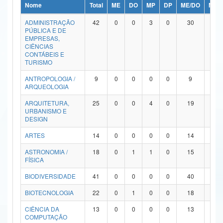
Nome
Total
ME
DO
MP
DP
ME/DO
MP/
Ministério da Ciência, Tecnologia, Inovações e Comunicações
ADMINISTRAÇÃO
42
0
0
3
0
30
9
PÚBLICA E DE
Ministério do Meio Ambiente
EMPRESAS,
CIÊNCIAS
Ministério do Turismo
CONTÁBEIS E
TURISMO
Ministério do Desenvolvimento Regional
ANTROPOLOGIA /
9
0
0
0
0
9
0
ARQUEOLOGIA
Controladoria-Geral da União
ARQUITETURA,
25
0
0
4
0
19
2
URBANISMO E
Ministério da Mulher, da Família e dos Direitos Humanos
DESIGN
Secretaria-Geral
ARTES
14
0
0
0
0
14
0
ASTRONOMIA /
18
0
1
1
0
15
1
Secretaria de Governo
FÍSICA
Gabinete de Segurança Institucional
BIODIVERSIDADE
41
0
0
0
0
40
1
Advocacia-Geral da União
BIOTECNOLOGIA
22
0
1
0
0
18
3
CIÊNCIA DA
13
0
0
0
0
13
0
Banco Central do Brasil
COMPUTAÇÃO