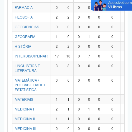
FARMÁCIA
0
0
0
0
0
0
0
FILOSOFIA
2
2
0
0
0
0
0
GEOCIÊNCIAS
0
0
0
0
0
0
0
GEOGRAFIA
1
0
0
1
0
0
0
HISTÓRIA
2
2
0
0
0
0
0
INTERDISCIPLINAR
17
10
0
7
0
0
0
LINGUÍSTICA E
3
3
0
0
0
0
0
LITERATURA
MATEMÁTICA /
0
0
0
0
0
0
0
PROBABILIDADE E
ESTATÍSTICA
MATERIAIS
1
1
0
0
0
0
0
MEDICINA I
2
1
0
1
0
0
0
MEDICINA II
1
1
0
0
0
0
0
MEDICINA III
0
0
0
0
0
0
0