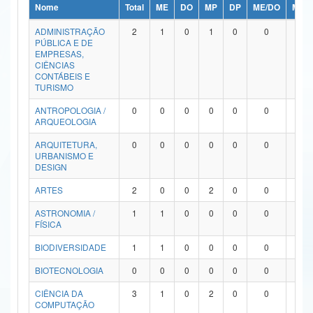
Nome
Total
ME
DO
MP
DP
ME/DO
MP/
Ministério da Ciência, Tecnologia, Inovações e Comunicações
ADMINISTRAÇÃO
2
1
0
1
0
0
0
PÚBLICA E DE
Ministério do Meio Ambiente
EMPRESAS,
CIÊNCIAS
Ministério do Turismo
CONTÁBEIS E
TURISMO
Ministério do Desenvolvimento Regional
ANTROPOLOGIA /
0
0
0
0
0
0
0
ARQUEOLOGIA
Controladoria-Geral da União
ARQUITETURA,
0
0
0
0
0
0
0
URBANISMO E
Ministério da Mulher, da Família e dos Direitos Humanos
DESIGN
Secretaria-Geral
ARTES
2
0
0
2
0
0
0
ASTRONOMIA /
1
1
0
0
0
0
0
Secretaria de Governo
FÍSICA
Gabinete de Segurança Institucional
BIODIVERSIDADE
1
1
0
0
0
0
0
Advocacia-Geral da União
BIOTECNOLOGIA
0
0
0
0
0
0
0
CIÊNCIA DA
3
1
0
2
0
0
0
Banco Central do Brasil
COMPUTAÇÃO