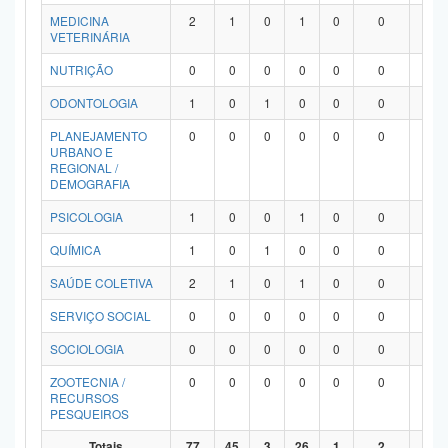
MEDICINA
2
1
0
1
0
0
0
VETERINÁRIA
NUTRIÇÃO
0
0
0
0
0
0
0
ODONTOLOGIA
1
0
1
0
0
0
0
PLANEJAMENTO
0
0
0
0
0
0
0
URBANO E
REGIONAL /
DEMOGRAFIA
PSICOLOGIA
1
0
0
1
0
0
0
QUÍMICA
1
0
1
0
0
0
0
SAÚDE COLETIVA
2
1
0
1
0
0
0
SERVIÇO SOCIAL
0
0
0
0
0
0
0
SOCIOLOGIA
0
0
0
0
0
0
0
ZOOTECNIA /
0
0
0
0
0
0
0
RECURSOS
PESQUEIROS
Totais
77
45
3
26
1
2
0