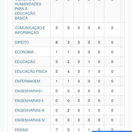
HUMANIDADES
PARA A
EDUCAÇÃO
BÁSICA
COMUNICAÇÃO E
0
0
0
0
0
0
0
INFORMAÇÃO
DIREITO
8
3
0
5
0
0
0
ECONOMIA
1
1
0
0
0
0
0
EDUCAÇÃO
3
2
0
1
0
0
0
EDUCAÇÃO FÍSICA
5
4
0
1
0
0
0
ENFERMAGEM
1
1
0
0
0
0
0
ENGENHARIAS I
0
0
0
0
0
0
0
ENGENHARIAS II
0
0
0
0
0
0
0
ENGENHARIAS III
3
2
0
1
0
0
0
ENGENHARIAS IV
0
0
0
0
0
0
0
ENSINO
7
5
1
1
0
0
0