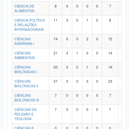
Planalto
CIÊNCIA DE
8
0
0
0
0
7
1
ALIMENTOS
CIÊNCIA POLÍTICA
11
0
0
1
0
8
2
E RELAÇÕES
INTERNACIONAIS
CIÊNCIAS
74
0
0
2
0
72
0
AGRÁRIAS I
CIÊNCIAS
21
4
1
0
0
14
2
AMBIENTAIS
CIÊNCIAS
20
0
0
1
0
19
0
BIOLÓGICAS I
CIÊNCIAS
27
0
0
3
0
23
1
BIOLÓGICAS II
CIÊNCIAS
7
0
0
0
0
7
0
BIOLÓGICAS III
CIÊNCIAS DA
7
0
0
0
0
7
0
RELIGIÃO E
TEOLOGIA
CIÊNCIAS E
0
0
0
0
0
0
0