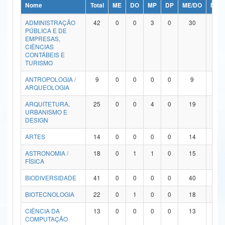
Nome
Total
ME
DO
MP
DP
ME/DO
MP/
Ministério da Ciência, Tecnologia, Inovações e Comunicações
ADMINISTRAÇÃO
42
0
0
3
0
30
9
PÚBLICA E DE
Ministério do Meio Ambiente
EMPRESAS,
CIÊNCIAS
Ministério do Turismo
CONTÁBEIS E
TURISMO
Ministério do Desenvolvimento Regional
ANTROPOLOGIA /
9
0
0
0
0
9
0
ARQUEOLOGIA
Controladoria-Geral da União
ARQUITETURA,
25
0
0
4
0
19
2
URBANISMO E
Ministério da Mulher, da Família e dos Direitos Humanos
DESIGN
Secretaria-Geral
ARTES
14
0
0
0
0
14
0
ASTRONOMIA /
18
0
1
1
0
15
1
Secretaria de Governo
FÍSICA
Gabinete de Segurança Institucional
BIODIVERSIDADE
41
0
0
0
0
40
1
Advocacia-Geral da União
BIOTECNOLOGIA
22
0
1
0
0
18
3
CIÊNCIA DA
13
0
0
0
0
13
0
Banco Central do Brasil
COMPUTAÇÃO