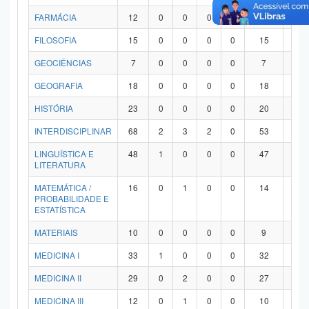
FARMÁCIA
12
0
0
0
0
12
0
FILOSOFIA
15
0
0
0
0
15
0
GEOCIÊNCIAS
7
0
0
0
0
7
0
GEOGRAFIA
18
0
0
0
0
18
0
HISTÓRIA
23
0
0
0
0
20
3
INTERDISCIPLINAR
68
2
3
2
0
53
8
LINGUÍSTICA E
48
1
0
0
0
47
0
LITERATURA
MATEMÁTICA /
16
0
1
0
0
14
1
PROBABILIDADE E
ESTATÍSTICA
MATERIAIS
10
0
0
0
0
9
1
MEDICINA I
33
1
0
0
0
32
0
MEDICINA II
29
0
2
0
0
27
0
MEDICINA III
12
0
1
0
0
10
1