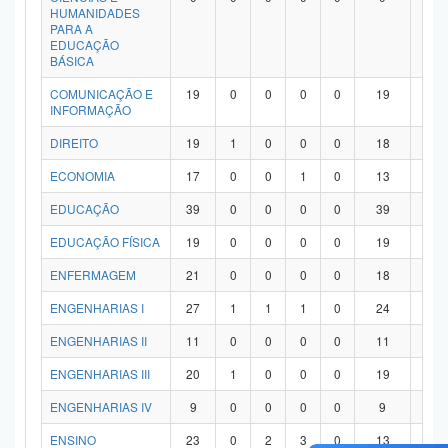
HUMANIDADES
PARA A
EDUCAÇÃO
BÁSICA
COMUNICAÇÃO E
19
0
0
0
0
19
0
INFORMAÇÃO
DIREITO
19
1
0
0
0
18
0
ECONOMIA
17
0
0
1
0
13
3
EDUCAÇÃO
39
0
0
0
0
39
0
EDUCAÇÃO FÍSICA
19
0
0
0
0
19
0
ENFERMAGEM
21
0
0
0
0
18
3
ENGENHARIAS I
27
1
1
1
0
24
0
ENGENHARIAS II
11
0
0
0
0
11
0
ENGENHARIAS III
20
1
0
0
0
19
0
ENGENHARIAS IV
9
0
0
0
0
9
0
ENSINO
23
0
2
3
0
13
5