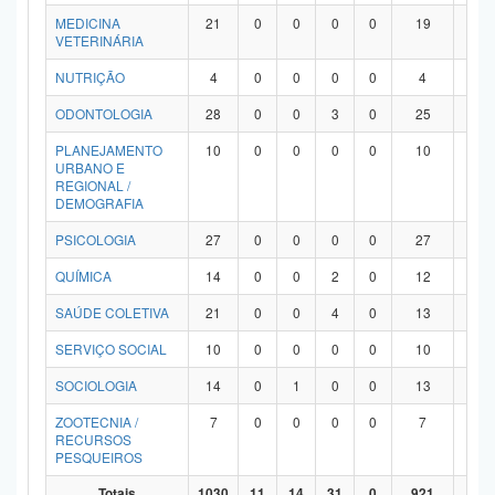
MEDICINA
21
0
0
0
0
19
2
VETERINÁRIA
NUTRIÇÃO
4
0
0
0
0
4
0
ODONTOLOGIA
28
0
0
3
0
25
0
PLANEJAMENTO
10
0
0
0
0
10
0
URBANO E
REGIONAL /
DEMOGRAFIA
PSICOLOGIA
27
0
0
0
0
27
0
QUÍMICA
14
0
0
2
0
12
0
SAÚDE COLETIVA
21
0
0
4
0
13
4
SERVIÇO SOCIAL
10
0
0
0
0
10
0
SOCIOLOGIA
14
0
1
0
0
13
0
ZOOTECNIA /
7
0
0
0
0
7
0
RECURSOS
PESQUEIROS
Totais
1030
11
14
31
0
921
53