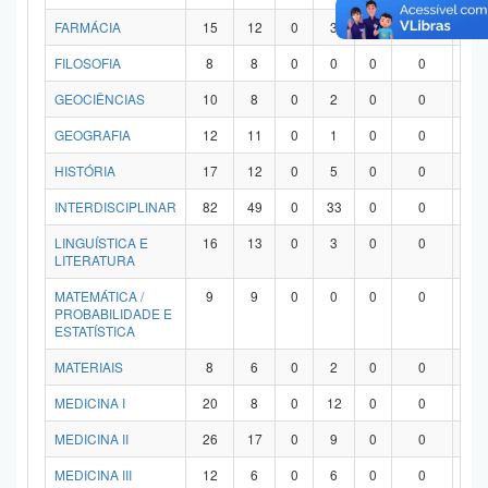
FARMÁCIA
15
12
0
3
0
0
0
FILOSOFIA
8
8
0
0
0
0
0
GEOCIÊNCIAS
10
8
0
2
0
0
0
GEOGRAFIA
12
11
0
1
0
0
0
HISTÓRIA
17
12
0
5
0
0
0
INTERDISCIPLINAR
82
49
0
33
0
0
0
LINGUÍSTICA E
16
13
0
3
0
0
0
LITERATURA
MATEMÁTICA /
9
9
0
0
0
0
0
PROBABILIDADE E
ESTATÍSTICA
MATERIAIS
8
6
0
2
0
0
0
MEDICINA I
20
8
0
12
0
0
0
MEDICINA II
26
17
0
9
0
0
0
MEDICINA III
12
6
0
6
0
0
0