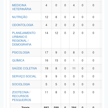
MEDICINA
4
0
0
4
0
0
0
VETERINÁRIA
NUTRIÇÃO
12
8
0
4
0
0
0
ODONTOLOGIA
4
2
0
2
0
0
0
PLANEJAMENTO
14
12
0
2
0
0
0
URBANO E
REGIONAL /
DEMOGRAFIA
PSICOLOGIA
17
9
0
8
0
0
0
QUÍMICA
16
15
0
1
0
0
0
SAÚDE COLETIVA
19
8
0
11
0
0
0
SERVIÇO SOCIAL
9
9
0
0
0
0
0
SOCIOLOGIA
5
5
0
0
0
0
0
ZOOTECNIA /
11
8
0
3
0
0
0
RECURSOS
PESQUEIROS
Totais
892
598
0
294
0
0
0