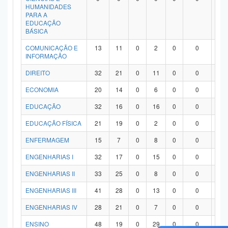
HUMANIDADES
PARA A
EDUCAÇÃO
BÁSICA
COMUNICAÇÃO E
13
11
0
2
0
0
0
INFORMAÇÃO
DIREITO
32
21
0
11
0
0
0
ECONOMIA
20
14
0
6
0
0
0
EDUCAÇÃO
32
16
0
16
0
0
0
EDUCAÇÃO FÍSICA
21
19
0
2
0
0
0
ENFERMAGEM
15
7
0
8
0
0
0
ENGENHARIAS I
32
17
0
15
0
0
0
ENGENHARIAS II
33
25
0
8
0
0
0
ENGENHARIAS III
41
28
0
13
0
0
0
ENGENHARIAS IV
28
21
0
7
0
0
0
ENSINO
48
19
0
29
0
0
0