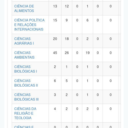
Planalto
CIÊNCIA DE
13
12
0
1
0
0
0
ALIMENTOS
CIÊNCIA POLÍTICA
15
9
0
6
0
0
0
E RELAÇÕES
INTERNACIONAIS
CIÊNCIAS
20
18
0
2
0
0
0
AGRÁRIAS I
CIÊNCIAS
45
26
0
19
0
0
0
AMBIENTAIS
CIÊNCIAS
2
1
0
1
0
0
0
BIOLÓGICAS I
CIÊNCIAS
6
5
0
1
0
0
0
BIOLÓGICAS II
CIÊNCIAS
3
2
0
1
0
0
0
BIOLÓGICAS III
CIÊNCIAS DA
4
2
0
2
0
0
0
RELIGIÃO E
TEOLOGIA
CIÊNCIAS E
0
0
0
0
0
0
0