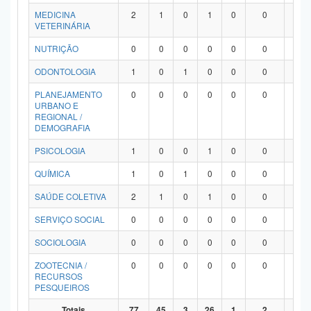
MEDICINA
2
1
0
1
0
0
0
VETERINÁRIA
NUTRIÇÃO
0
0
0
0
0
0
0
ODONTOLOGIA
1
0
1
0
0
0
0
PLANEJAMENTO
0
0
0
0
0
0
0
URBANO E
REGIONAL /
DEMOGRAFIA
PSICOLOGIA
1
0
0
1
0
0
0
QUÍMICA
1
0
1
0
0
0
0
SAÚDE COLETIVA
2
1
0
1
0
0
0
SERVIÇO SOCIAL
0
0
0
0
0
0
0
SOCIOLOGIA
0
0
0
0
0
0
0
ZOOTECNIA /
0
0
0
0
0
0
0
RECURSOS
PESQUEIROS
Totais
77
45
3
26
1
2
0