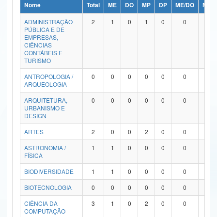
Nome
Total
ME
DO
MP
DP
ME/DO
MP/
Ministério da Ciência, Tecnologia, Inovações e Comunicações
ADMINISTRAÇÃO
2
1
0
1
0
0
0
PÚBLICA E DE
Ministério do Meio Ambiente
EMPRESAS,
CIÊNCIAS
Ministério do Turismo
CONTÁBEIS E
TURISMO
Ministério do Desenvolvimento Regional
ANTROPOLOGIA /
0
0
0
0
0
0
0
ARQUEOLOGIA
Controladoria-Geral da União
ARQUITETURA,
0
0
0
0
0
0
0
URBANISMO E
Ministério da Mulher, da Família e dos Direitos Humanos
DESIGN
Secretaria-Geral
ARTES
2
0
0
2
0
0
0
ASTRONOMIA /
1
1
0
0
0
0
0
Secretaria de Governo
FÍSICA
Gabinete de Segurança Institucional
BIODIVERSIDADE
1
1
0
0
0
0
0
Advocacia-Geral da União
BIOTECNOLOGIA
0
0
0
0
0
0
0
CIÊNCIA DA
3
1
0
2
0
0
0
Banco Central do Brasil
COMPUTAÇÃO