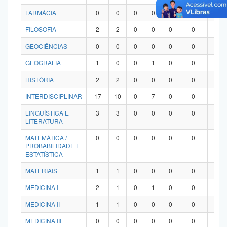
FARMÁCIA
0
0
0
0
0
0
0
FILOSOFIA
2
2
0
0
0
0
0
GEOCIÊNCIAS
0
0
0
0
0
0
0
GEOGRAFIA
1
0
0
1
0
0
0
HISTÓRIA
2
2
0
0
0
0
0
INTERDISCIPLINAR
17
10
0
7
0
0
0
LINGUÍSTICA E
3
3
0
0
0
0
0
LITERATURA
MATEMÁTICA /
0
0
0
0
0
0
0
PROBABILIDADE E
ESTATÍSTICA
MATERIAIS
1
1
0
0
0
0
0
MEDICINA I
2
1
0
1
0
0
0
MEDICINA II
1
1
0
0
0
0
0
MEDICINA III
0
0
0
0
0
0
0