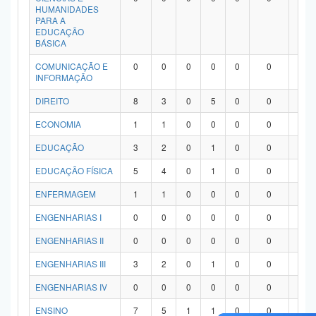
HUMANIDADES
PARA A
EDUCAÇÃO
BÁSICA
COMUNICAÇÃO E
0
0
0
0
0
0
0
INFORMAÇÃO
DIREITO
8
3
0
5
0
0
0
ECONOMIA
1
1
0
0
0
0
0
EDUCAÇÃO
3
2
0
1
0
0
0
EDUCAÇÃO FÍSICA
5
4
0
1
0
0
0
ENFERMAGEM
1
1
0
0
0
0
0
ENGENHARIAS I
0
0
0
0
0
0
0
ENGENHARIAS II
0
0
0
0
0
0
0
ENGENHARIAS III
3
2
0
1
0
0
0
ENGENHARIAS IV
0
0
0
0
0
0
0
ENSINO
7
5
1
1
0
0
0