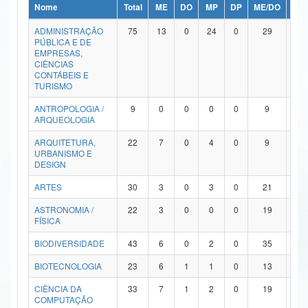
Nome
Total
ME
DO
MP
DP
ME/DO
MP/
Ministério da Ciência, Tecnologia, Inovações e Comunicações
ADMINISTRAÇÃO
75
13
0
24
0
29
9
PÚBLICA E DE
Ministério do Meio Ambiente
EMPRESAS,
CIÊNCIAS
Ministério do Turismo
CONTÁBEIS E
TURISMO
Ministério do Desenvolvimento Regional
ANTROPOLOGIA /
9
0
0
0
0
9
0
ARQUEOLOGIA
Controladoria-Geral da União
ARQUITETURA,
22
7
0
4
0
9
2
URBANISMO E
Ministério da Mulher, da Família e dos Direitos Humanos
DESIGN
Secretaria-Geral
ARTES
30
3
0
3
0
21
3
ASTRONOMIA /
22
3
0
0
0
19
0
Secretaria de Governo
FÍSICA
Gabinete de Segurança Institucional
BIODIVERSIDADE
43
6
0
2
0
35
0
Advocacia-Geral da União
BIOTECNOLOGIA
23
6
1
1
0
13
2
CIÊNCIA DA
33
7
1
2
0
19
4
Banco Central do Brasil
COMPUTAÇÃO