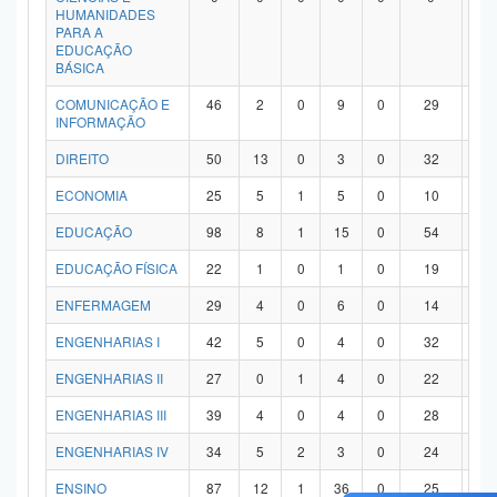
HUMANIDADES
PARA A
EDUCAÇÃO
BÁSICA
COMUNICAÇÃO E
46
2
0
9
0
29
6
INFORMAÇÃO
DIREITO
50
13
0
3
0
32
2
ECONOMIA
25
5
1
5
0
10
4
EDUCAÇÃO
98
8
1
15
0
54
2
EDUCAÇÃO FÍSICA
22
1
0
1
0
19
1
ENFERMAGEM
29
4
0
6
0
14
5
ENGENHARIAS I
42
5
0
4
0
32
1
ENGENHARIAS II
27
0
1
4
0
22
0
ENGENHARIAS III
39
4
0
4
0
28
3
ENGENHARIAS IV
34
5
2
3
0
24
0
ENSINO
87
12
1
36
0
25
1