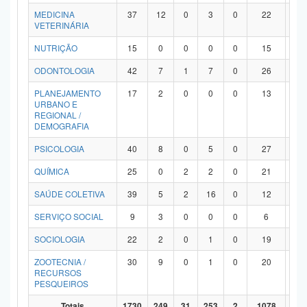
MEDICINA
37
12
0
3
0
22
0
VETERINÁRIA
NUTRIÇÃO
15
0
0
0
0
15
0
ODONTOLOGIA
42
7
1
7
0
26
1
PLANEJAMENTO
17
2
0
0
0
13
2
URBANO E
REGIONAL /
DEMOGRAFIA
PSICOLOGIA
40
8
0
5
0
27
0
QUÍMICA
25
0
2
2
0
21
0
SAÚDE COLETIVA
39
5
2
16
0
12
4
SERVIÇO SOCIAL
9
3
0
0
0
6
0
SOCIOLOGIA
22
2
0
1
0
19
0
ZOOTECNIA /
30
9
0
1
0
20
0
RECURSOS
PESQUEIROS
Totais
1730
249
31
253
2
1078
11