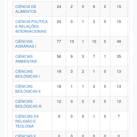
Planalto
CIÊNCIA DE
24
2
0
6
0
15
1
ALIMENTOS
CIÊNCIA POLÍTICA
24
0
1
3
0
15
5
E RELAÇÕES
INTERNACIONAIS
CIÊNCIAS
77
13
1
10
0
49
4
AGRÁRIAS I
CIÊNCIAS
56
9
3
7
1
35
1
AMBIENTAIS
CIÊNCIAS
19
3
2
1
0
13
0
BIOLÓGICAS I
CIÊNCIAS
18
1
1
3
0
13
0
BIOLÓGICAS II
CIÊNCIAS
12
0
0
0
0
12
0
BIOLÓGICAS III
CIÊNCIAS DA
9
0
0
1
0
7
1
RELIGIÃO E
TEOLOGIA
CIÊNCIAS E
0
0
0
0
0
0
0