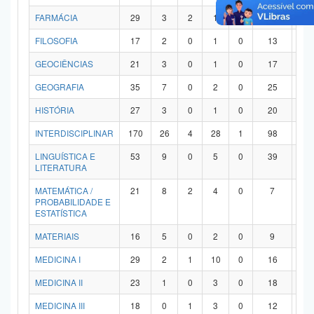
FARMÁCIA
29
3
2
1
0
21
2
FILOSOFIA
17
2
0
1
0
13
1
GEOCIÊNCIAS
21
3
0
1
0
17
0
GEOGRAFIA
35
7
0
2
0
25
1
HISTÓRIA
27
3
0
1
0
20
3
INTERDISCIPLINAR
170
26
4
28
1
98
1
LINGUÍSTICA E
53
9
0
5
0
39
0
LITERATURA
MATEMÁTICA /
21
8
2
4
0
7
0
PROBABILIDADE E
ESTATÍSTICA
MATERIAIS
16
5
0
2
0
9
0
MEDICINA I
29
2
1
10
0
16
0
MEDICINA II
23
1
0
3
0
18
1
MEDICINA III
18
0
1
3
0
12
2