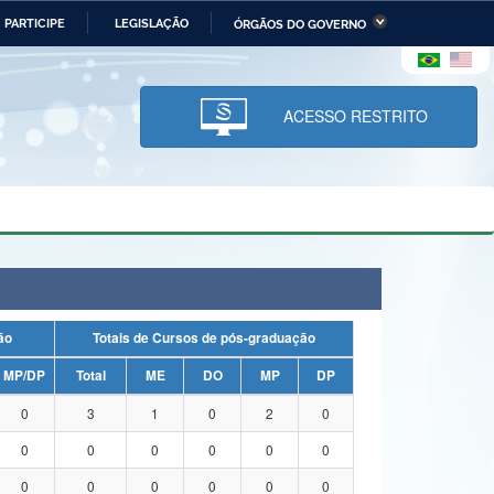
PARTICIPE
LEGISLAÇÃO
ÓRGÃOS DO GOVERNO
stério da Economia
Ministério da Infraestrutura
stério de Minas e Energia
Ministério da Ciência,
Tecnologia, Inovações e
ACESSO RESTRITO
Comunicações
tério da Mulher, da Família
Secretaria-Geral
s Direitos Humanos
lto
uação
Totais de Cursos de pós-graduação
MP/DP
Total
ME
DO
MP
DP
0
3
1
0
2
0
0
0
0
0
0
0
0
0
0
0
0
0