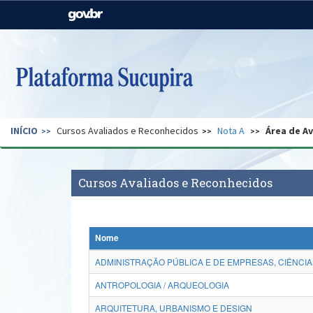
Casa Civil
Ministério da Justiça e
Segurança Pública
Ministério da Agricultura,
Ministério da Educação
Pecuária e Abastecimento
Ministério do Meio Ambiente
Ministério do Turismo
INÍCIO
Cursos Avaliados e Reconhecidos
Nota A
Área de A
Secretaria de Governo
Gabinete de Segurança
Institucional
Cursos Avaliados e Reconhecidos
Nome
ADMINISTRAÇÃO PÚBLICA E DE EMPRESAS, CIÊNCIA
ANTROPOLOGIA / ARQUEOLOGIA
ARQUITETURA, URBANISMO E DESIGN