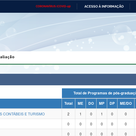
ACESSO À INFORMAÇÃO
CORONAVÍRUS (COVID-19)
Ministério da Defesa
Ministério das Relações
Mini
Exteriores
IR
PARA
O
CONTEÚDO
Ministério da Cidadania
Ministério da Saúde
Mini
Ministério do Desenvolvimento
Controladoria-Geral da União
Minis
Regional
e do
valiação
Advocacia-Geral da União
Banco Central do Brasil
Plana
Total de Programas de pós-grad
Total
ME
DO
MP
DP
ME/DO
S CONTÁBEIS E TURISMO
2
1
0
1
0
0
0
0
0
0
0
0
0
0
0
0
0
0