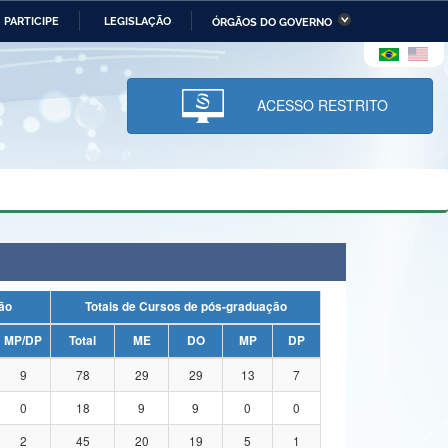
PARTICIPE
LEGISLAÇÃO
ÓRGÃOS DO GOVERNO
stério da Economia
Ministério da Infraestrutura
stério de Minas e Energia
Ministério da Ciência,
Tecnologia, Inovações e
ACESSO RESTRITO
Comunicações
tério da Mulher, da Família
Secretaria-Geral
s Direitos Humanos
lto
uação
Totais de Cursos de pós-graduação
MP/DP
Total
ME
DO
MP
DP
9
78
29
29
13
7
0
18
9
9
0
0
2
45
20
19
5
1