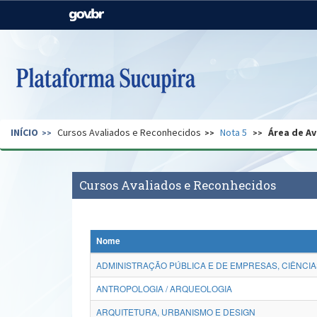
Casa Civil
Ministério da Justiça e
Segurança Pública
Ministério da Agricultura,
Ministério da Educação
Pecuária e Abastecimento
Ministério do Meio Ambiente
Ministério do Turismo
INÍCIO
Cursos Avaliados e Reconhecidos
Nota 5
Área de Av
Secretaria de Governo
Gabinete de Segurança
Institucional
Cursos Avaliados e Reconhecidos
Nome
ADMINISTRAÇÃO PÚBLICA E DE EMPRESAS, CIÊNCIA
ANTROPOLOGIA / ARQUEOLOGIA
ARQUITETURA, URBANISMO E DESIGN