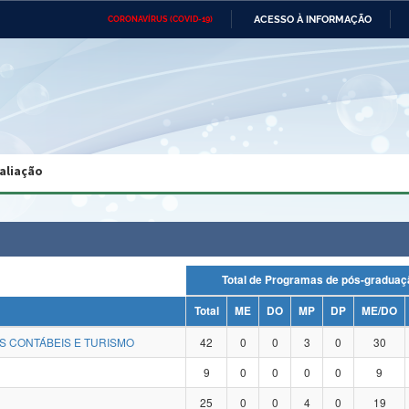
ACESSO À INFORMAÇÃO
CORONAVÍRUS (COVID-19)
Ministério da Defesa
Ministério das Relações
Mini
Exteriores
IR
PARA
O
CONTEÚDO
Ministério da Cidadania
Ministério da Saúde
Mini
Ministério do Desenvolvimento
Controladoria-Geral da União
Minis
Regional
e do
aliação
Advocacia-Geral da União
Banco Central do Brasil
Plana
Total de Programas de pós-grad
Total
ME
DO
MP
DP
ME/DO
S CONTÁBEIS E TURISMO
42
0
0
3
0
30
9
0
0
0
0
9
25
0
0
4
0
19