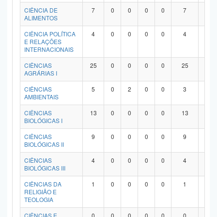
Planalto
CIÊNCIA DE
7
0
0
0
0
7
0
ALIMENTOS
CIÊNCIA POLÍTICA
4
0
0
0
0
4
0
E RELAÇÕES
INTERNACIONAIS
CIÊNCIAS
25
0
0
0
0
25
0
AGRÁRIAS I
CIÊNCIAS
5
0
2
0
0
3
0
AMBIENTAIS
CIÊNCIAS
13
0
0
0
0
13
0
BIOLÓGICAS I
CIÊNCIAS
9
0
0
0
0
9
0
BIOLÓGICAS II
CIÊNCIAS
4
0
0
0
0
4
0
BIOLÓGICAS III
CIÊNCIAS DA
1
0
0
0
0
1
0
RELIGIÃO E
TEOLOGIA
CIÊNCIAS E
0
0
0
0
0
0
0