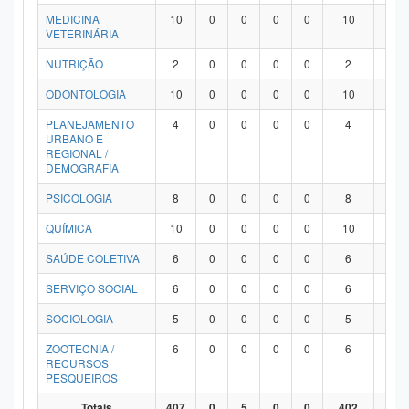
MEDICINA
10
0
0
0
0
10
0
VETERINÁRIA
NUTRIÇÃO
2
0
0
0
0
2
0
ODONTOLOGIA
10
0
0
0
0
10
0
PLANEJAMENTO
4
0
0
0
0
4
0
URBANO E
REGIONAL /
DEMOGRAFIA
PSICOLOGIA
8
0
0
0
0
8
0
QUÍMICA
10
0
0
0
0
10
0
SAÚDE COLETIVA
6
0
0
0
0
6
0
SERVIÇO SOCIAL
6
0
0
0
0
6
0
SOCIOLOGIA
5
0
0
0
0
5
0
ZOOTECNIA /
6
0
0
0
0
6
0
RECURSOS
PESQUEIROS
Totais
407
0
5
0
0
402
0