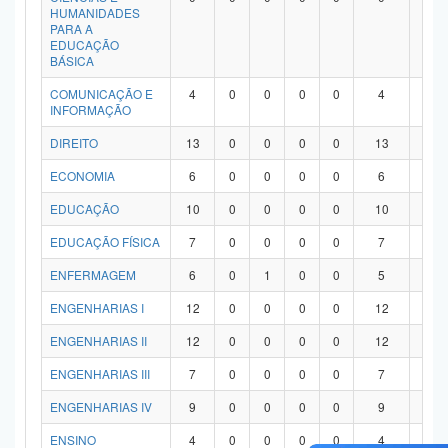
HUMANIDADES
PARA A
EDUCAÇÃO
BÁSICA
COMUNICAÇÃO E
4
0
0
0
0
4
0
INFORMAÇÃO
DIREITO
13
0
0
0
0
13
0
ECONOMIA
6
0
0
0
0
6
0
EDUCAÇÃO
10
0
0
0
0
10
0
EDUCAÇÃO FÍSICA
7
0
0
0
0
7
0
ENFERMAGEM
6
0
1
0
0
5
0
ENGENHARIAS I
12
0
0
0
0
12
0
ENGENHARIAS II
12
0
0
0
0
12
0
ENGENHARIAS III
7
0
0
0
0
7
0
ENGENHARIAS IV
9
0
0
0
0
9
0
ENSINO
4
0
0
0
0
4
0