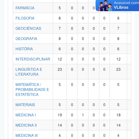
FARMÁCIA
5
0
0
0
0
5
0
FILOSOFIA
8
0
0
0
0
8
0
GEOCIÊNCIAS
7
0
0
0
0
7
0
GEOGRAFIA
8
0
0
0
0
8
0
HISTÓRIA
6
0
0
0
0
6
0
INTERDISCIPLINAR
12
0
0
0
0
12
0
LINGUÍSTICA E
23
0
0
0
0
23
0
LITERATURA
MATEMÁTICA /
5
0
0
0
0
5
0
PROBABILIDADE E
ESTATÍSTICA
MATERIAIS
5
0
0
0
0
5
0
MEDICINA I
19
0
1
0
0
18
0
MEDICINA II
14
0
0
0
0
14
0
MEDICINA III
4
0
0
0
0
4
0