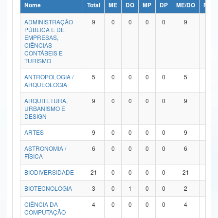
Nome
Total
ME
DO
MP
DP
ME/DO
MP/
Ministério da Ciência, Tecnologia, Inovações e Comunicações
ADMINISTRAÇÃO
9
0
0
0
0
9
0
PÚBLICA E DE
Ministério do Meio Ambiente
EMPRESAS,
CIÊNCIAS
Ministério do Turismo
CONTÁBEIS E
TURISMO
Ministério do Desenvolvimento Regional
ANTROPOLOGIA /
5
0
0
0
0
5
0
ARQUEOLOGIA
Controladoria-Geral da União
ARQUITETURA,
9
0
0
0
0
9
0
URBANISMO E
Ministério da Mulher, da Família e dos Direitos Humanos
DESIGN
Secretaria-Geral
ARTES
9
0
0
0
0
9
0
ASTRONOMIA /
6
0
0
0
0
6
0
Secretaria de Governo
FÍSICA
Gabinete de Segurança Institucional
BIODIVERSIDADE
21
0
0
0
0
21
0
Advocacia-Geral da União
BIOTECNOLOGIA
3
0
1
0
0
2
0
CIÊNCIA DA
4
0
0
0
0
4
0
Banco Central do Brasil
COMPUTAÇÃO