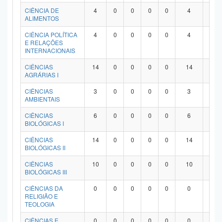
Planalto
CIÊNCIA DE
4
0
0
0
0
4
0
ALIMENTOS
CIÊNCIA POLÍTICA
4
0
0
0
0
4
0
E RELAÇÕES
INTERNACIONAIS
CIÊNCIAS
14
0
0
0
0
14
0
AGRÁRIAS I
CIÊNCIAS
3
0
0
0
0
3
0
AMBIENTAIS
CIÊNCIAS
6
0
0
0
0
6
0
BIOLÓGICAS I
CIÊNCIAS
14
0
0
0
0
14
0
BIOLÓGICAS II
CIÊNCIAS
10
0
0
0
0
10
0
BIOLÓGICAS III
CIÊNCIAS DA
0
0
0
0
0
0
0
RELIGIÃO E
TEOLOGIA
CIÊNCIAS E
0
0
0
0
0
0
0