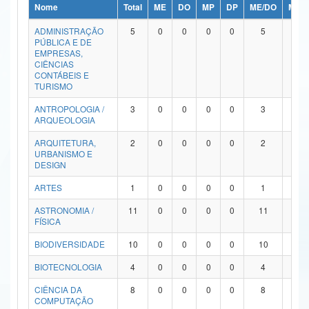
Nome
Total
ME
DO
MP
DP
ME/DO
MP/
Ministério da Ciência, Tecnologia, Inovações e Comunicações
ADMINISTRAÇÃO
5
0
0
0
0
5
0
PÚBLICA E DE
Ministério do Meio Ambiente
EMPRESAS,
CIÊNCIAS
Ministério do Turismo
CONTÁBEIS E
TURISMO
Ministério do Desenvolvimento Regional
ANTROPOLOGIA /
3
0
0
0
0
3
0
ARQUEOLOGIA
Controladoria-Geral da União
ARQUITETURA,
2
0
0
0
0
2
0
URBANISMO E
Ministério da Mulher, da Família e dos Direitos Humanos
DESIGN
Secretaria-Geral
ARTES
1
0
0
0
0
1
0
ASTRONOMIA /
11
0
0
0
0
11
0
Secretaria de Governo
FÍSICA
Gabinete de Segurança Institucional
BIODIVERSIDADE
10
0
0
0
0
10
0
Advocacia-Geral da União
BIOTECNOLOGIA
4
0
0
0
0
4
0
CIÊNCIA DA
8
0
0
0
0
8
0
Banco Central do Brasil
COMPUTAÇÃO