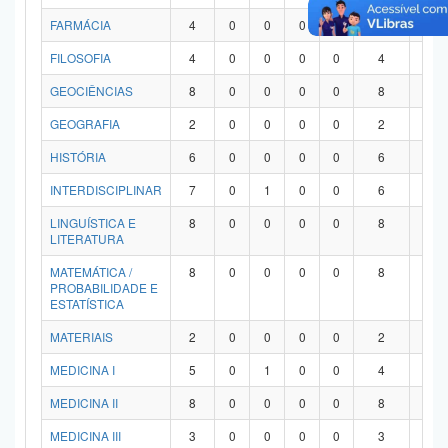
FARMÁCIA
4
0
0
0
0
4
0
FILOSOFIA
4
0
0
0
0
4
0
GEOCIÊNCIAS
8
0
0
0
0
8
0
GEOGRAFIA
2
0
0
0
0
2
0
HISTÓRIA
6
0
0
0
0
6
0
INTERDISCIPLINAR
7
0
1
0
0
6
0
LINGUÍSTICA E
8
0
0
0
0
8
0
LITERATURA
MATEMÁTICA /
8
0
0
0
0
8
0
PROBABILIDADE E
ESTATÍSTICA
MATERIAIS
2
0
0
0
0
2
0
MEDICINA I
5
0
1
0
0
4
0
MEDICINA II
8
0
0
0
0
8
0
MEDICINA III
3
0
0
0
0
3
0