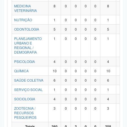
MEDICINA
8
0
0
0
0
8
0
VETERINÁRIA
NUTRIÇÃO
1
0
0
0
0
1
0
ODONTOLOGIA
5
0
0
0
0
5
0
PLANEJAMENTO
1
0
0
0
0
1
0
URBANO E
REGIONAL /
DEMOGRAFIA
PSICOLOGIA
4
0
0
0
0
4
0
QUÍMICA
10
0
0
0
0
10
0
SAÚDE COLETIVA
6
0
0
0
0
6
0
SERVIÇO SOCIAL
1
0
0
0
0
1
0
SOCIOLOGIA
4
0
0
0
0
4
0
ZOOTECNIA /
3
0
0
0
0
3
0
RECURSOS
PESQUEIROS
Totais
260
0
2
0
0
258
0