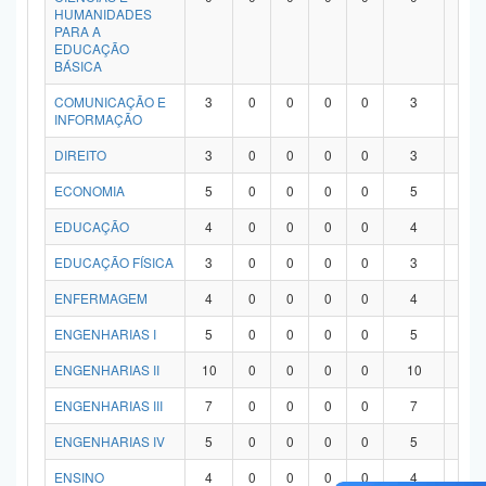
HUMANIDADES
PARA A
EDUCAÇÃO
BÁSICA
COMUNICAÇÃO E
3
0
0
0
0
3
0
INFORMAÇÃO
DIREITO
3
0
0
0
0
3
0
ECONOMIA
5
0
0
0
0
5
0
EDUCAÇÃO
4
0
0
0
0
4
0
EDUCAÇÃO FÍSICA
3
0
0
0
0
3
0
ENFERMAGEM
4
0
0
0
0
4
0
ENGENHARIAS I
5
0
0
0
0
5
0
ENGENHARIAS II
10
0
0
0
0
10
0
ENGENHARIAS III
7
0
0
0
0
7
0
ENGENHARIAS IV
5
0
0
0
0
5
0
ENSINO
4
0
0
0
0
4
0