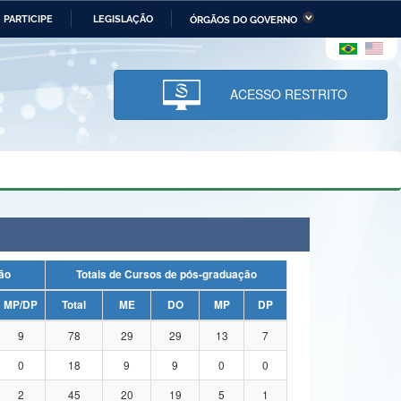
PARTICIPE
LEGISLAÇÃO
ÓRGÃOS DO GOVERNO
stério da Economia
Ministério da Infraestrutura
stério de Minas e Energia
Ministério da Ciência,
Tecnologia, Inovações e
ACESSO RESTRITO
Comunicações
tério da Mulher, da Família
Secretaria-Geral
s Direitos Humanos
lto
uação
Totais de Cursos de pós-graduação
MP/DP
Total
ME
DO
MP
DP
9
78
29
29
13
7
0
18
9
9
0
0
2
45
20
19
5
1