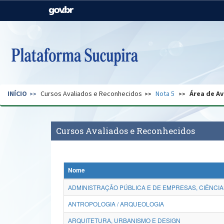
Casa Civil
Ministério da Justiça e
Segurança Pública
Ministério da Agricultura,
Ministério da Educação
Pecuária e Abastecimento
Ministério do Meio Ambiente
Ministério do Turismo
INÍCIO
Cursos Avaliados e Reconhecidos
Nota 5
Área de Av
Secretaria de Governo
Gabinete de Segurança
Institucional
Cursos Avaliados e Reconhecidos
Nome
ADMINISTRAÇÃO PÚBLICA E DE EMPRESAS, CIÊNCIA
ANTROPOLOGIA / ARQUEOLOGIA
ARQUITETURA, URBANISMO E DESIGN