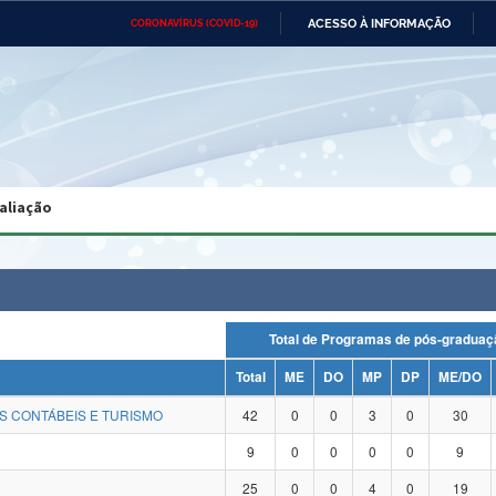
ACESSO À INFORMAÇÃO
CORONAVÍRUS (COVID-19)
Ministério da Defesa
Ministério das Relações
Mini
Exteriores
IR
PARA
O
CONTEÚDO
Ministério da Cidadania
Ministério da Saúde
Mini
Ministério do Desenvolvimento
Controladoria-Geral da União
Minis
Regional
e do
aliação
Advocacia-Geral da União
Banco Central do Brasil
Plana
Total de Programas de pós-grad
Total
ME
DO
MP
DP
ME/DO
S CONTÁBEIS E TURISMO
42
0
0
3
0
30
9
0
0
0
0
9
25
0
0
4
0
19