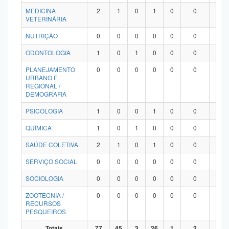
MEDICINA
2
1
0
1
0
0
0
VETERINÁRIA
NUTRIÇÃO
0
0
0
0
0
0
0
ODONTOLOGIA
1
0
1
0
0
0
0
PLANEJAMENTO
0
0
0
0
0
0
0
URBANO E
REGIONAL /
DEMOGRAFIA
PSICOLOGIA
1
0
0
1
0
0
0
QUÍMICA
1
0
1
0
0
0
0
SAÚDE COLETIVA
2
1
0
1
0
0
0
SERVIÇO SOCIAL
0
0
0
0
0
0
0
SOCIOLOGIA
0
0
0
0
0
0
0
ZOOTECNIA /
0
0
0
0
0
0
0
RECURSOS
PESQUEIROS
Totais
77
45
3
26
1
2
0