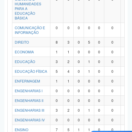
HUMANIDADES
PARA A
EDUCAÇÃO
BÁSICA
COMUNICAÇÃO E
0
0
0
0
0
0
0
INFORMAÇÃO
DIREITO
8
3
0
5
0
0
0
ECONOMIA
1
1
0
0
0
0
0
EDUCAÇÃO
3
2
0
1
0
0
0
EDUCAÇÃO FÍSICA
5
4
0
1
0
0
0
ENFERMAGEM
1
1
0
0
0
0
0
ENGENHARIAS I
0
0
0
0
0
0
0
ENGENHARIAS II
0
0
0
0
0
0
0
ENGENHARIAS III
3
2
0
1
0
0
0
ENGENHARIAS IV
0
0
0
0
0
0
0
ENSINO
7
5
1
1
0
0
0