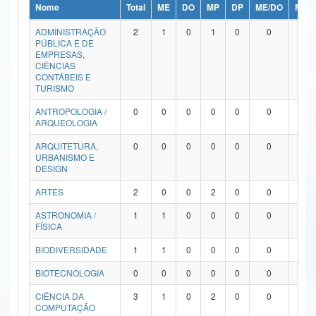
Nome
Total
ME
DO
MP
DP
ME/DO
MP/
Ministério da Ciência, Tecnologia, Inovações e Comunicações
ADMINISTRAÇÃO
2
1
0
1
0
0
0
PÚBLICA E DE
Ministério do Meio Ambiente
EMPRESAS,
CIÊNCIAS
Ministério do Turismo
CONTÁBEIS E
TURISMO
Ministério do Desenvolvimento Regional
ANTROPOLOGIA /
0
0
0
0
0
0
0
ARQUEOLOGIA
Controladoria-Geral da União
ARQUITETURA,
0
0
0
0
0
0
0
URBANISMO E
Ministério da Mulher, da Família e dos Direitos Humanos
DESIGN
Secretaria-Geral
ARTES
2
0
0
2
0
0
0
ASTRONOMIA /
1
1
0
0
0
0
0
Secretaria de Governo
FÍSICA
Gabinete de Segurança Institucional
BIODIVERSIDADE
1
1
0
0
0
0
0
Advocacia-Geral da União
BIOTECNOLOGIA
0
0
0
0
0
0
0
CIÊNCIA DA
3
1
0
2
0
0
0
Banco Central do Brasil
COMPUTAÇÃO