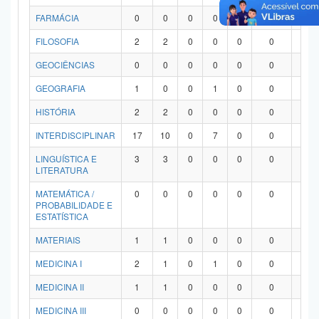
FARMÁCIA
0
0
0
0
0
0
0
FILOSOFIA
2
2
0
0
0
0
0
GEOCIÊNCIAS
0
0
0
0
0
0
0
GEOGRAFIA
1
0
0
1
0
0
0
HISTÓRIA
2
2
0
0
0
0
0
INTERDISCIPLINAR
17
10
0
7
0
0
0
LINGUÍSTICA E
3
3
0
0
0
0
0
LITERATURA
MATEMÁTICA /
0
0
0
0
0
0
0
PROBABILIDADE E
ESTATÍSTICA
MATERIAIS
1
1
0
0
0
0
0
MEDICINA I
2
1
0
1
0
0
0
MEDICINA II
1
1
0
0
0
0
0
MEDICINA III
0
0
0
0
0
0
0