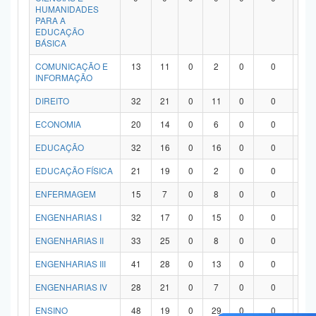
HUMANIDADES
PARA A
EDUCAÇÃO
BÁSICA
COMUNICAÇÃO E
13
11
0
2
0
0
0
INFORMAÇÃO
DIREITO
32
21
0
11
0
0
0
ECONOMIA
20
14
0
6
0
0
0
EDUCAÇÃO
32
16
0
16
0
0
0
EDUCAÇÃO FÍSICA
21
19
0
2
0
0
0
ENFERMAGEM
15
7
0
8
0
0
0
ENGENHARIAS I
32
17
0
15
0
0
0
ENGENHARIAS II
33
25
0
8
0
0
0
ENGENHARIAS III
41
28
0
13
0
0
0
ENGENHARIAS IV
28
21
0
7
0
0
0
ENSINO
48
19
0
29
0
0
0