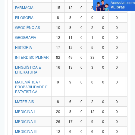
FARMÁCIA
15
12
0
3
0
0
0
FILOSOFIA
8
8
0
0
0
0
0
GEOCIÊNCIAS
10
8
0
2
0
0
0
GEOGRAFIA
12
11
0
1
0
0
0
HISTÓRIA
17
12
0
5
0
0
0
INTERDISCIPLINAR
82
49
0
33
0
0
0
LINGUÍSTICA E
16
13
0
3
0
0
0
LITERATURA
MATEMÁTICA /
9
9
0
0
0
0
0
PROBABILIDADE E
ESTATÍSTICA
MATERIAIS
8
6
0
2
0
0
0
MEDICINA I
20
8
0
12
0
0
0
MEDICINA II
26
17
0
9
0
0
0
MEDICINA III
12
6
0
6
0
0
0