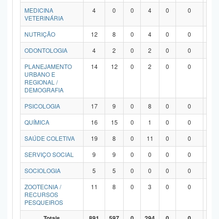
MEDICINA
4
0
0
4
0
0
0
VETERINÁRIA
NUTRIÇÃO
12
8
0
4
0
0
0
ODONTOLOGIA
4
2
0
2
0
0
0
PLANEJAMENTO
14
12
0
2
0
0
0
URBANO E
REGIONAL /
DEMOGRAFIA
PSICOLOGIA
17
9
0
8
0
0
0
QUÍMICA
16
15
0
1
0
0
0
SAÚDE COLETIVA
19
8
0
11
0
0
0
SERVIÇO SOCIAL
9
9
0
0
0
0
0
SOCIOLOGIA
5
5
0
0
0
0
0
ZOOTECNIA /
11
8
0
3
0
0
0
RECURSOS
PESQUEIROS
Totais
891
597
0
294
0
0
0