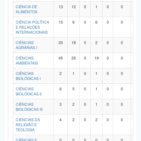
Planalto
CIÊNCIA DE
13
12
0
1
0
0
0
ALIMENTOS
CIÊNCIA POLÍTICA
15
9
0
6
0
0
0
E RELAÇÕES
INTERNACIONAIS
CIÊNCIAS
20
18
0
2
0
0
0
AGRÁRIAS I
CIÊNCIAS
45
26
0
19
0
0
0
AMBIENTAIS
CIÊNCIAS
2
1
0
1
0
0
0
BIOLÓGICAS I
CIÊNCIAS
6
5
0
1
0
0
0
BIOLÓGICAS II
CIÊNCIAS
3
2
0
1
0
0
0
BIOLÓGICAS III
CIÊNCIAS DA
4
2
0
2
0
0
0
RELIGIÃO E
TEOLOGIA
CIÊNCIAS E
0
0
0
0
0
0
0