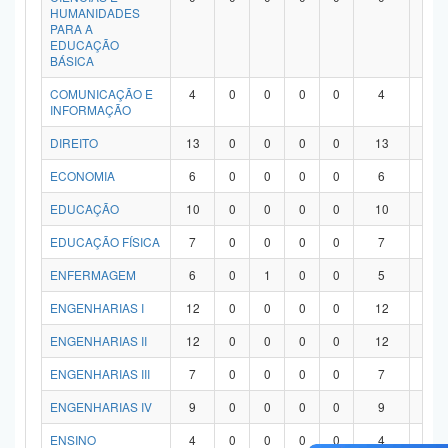
HUMANIDADES
PARA A
EDUCAÇÃO
BÁSICA
COMUNICAÇÃO E
4
0
0
0
0
4
0
INFORMAÇÃO
DIREITO
13
0
0
0
0
13
0
ECONOMIA
6
0
0
0
0
6
0
EDUCAÇÃO
10
0
0
0
0
10
0
EDUCAÇÃO FÍSICA
7
0
0
0
0
7
0
ENFERMAGEM
6
0
1
0
0
5
0
ENGENHARIAS I
12
0
0
0
0
12
0
ENGENHARIAS II
12
0
0
0
0
12
0
ENGENHARIAS III
7
0
0
0
0
7
0
ENGENHARIAS IV
9
0
0
0
0
9
0
ENSINO
4
0
0
0
0
4
0