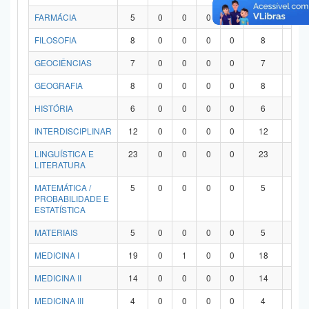
FARMÁCIA
5
0
0
0
0
5
0
FILOSOFIA
8
0
0
0
0
8
0
GEOCIÊNCIAS
7
0
0
0
0
7
0
GEOGRAFIA
8
0
0
0
0
8
0
HISTÓRIA
6
0
0
0
0
6
0
INTERDISCIPLINAR
12
0
0
0
0
12
0
LINGUÍSTICA E
23
0
0
0
0
23
0
LITERATURA
MATEMÁTICA /
5
0
0
0
0
5
0
PROBABILIDADE E
ESTATÍSTICA
MATERIAIS
5
0
0
0
0
5
0
MEDICINA I
19
0
1
0
0
18
0
MEDICINA II
14
0
0
0
0
14
0
MEDICINA III
4
0
0
0
0
4
0