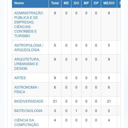
Nome
Total
ME
DO
MP
DP
ME/DO
MP/
Ministério da Ciência, Tecnologia, Inovações e Comunicações
ADMINISTRAÇÃO
9
0
0
0
0
9
0
PÚBLICA E DE
Ministério do Meio Ambiente
EMPRESAS,
CIÊNCIAS
Ministério do Turismo
CONTÁBEIS E
TURISMO
Ministério do Desenvolvimento Regional
ANTROPOLOGIA /
5
0
0
0
0
5
0
ARQUEOLOGIA
Controladoria-Geral da União
ARQUITETURA,
9
0
0
0
0
9
0
URBANISMO E
Ministério da Mulher, da Família e dos Direitos Humanos
DESIGN
Secretaria-Geral
ARTES
9
0
0
0
0
9
0
ASTRONOMIA /
6
0
0
0
0
6
0
Secretaria de Governo
FÍSICA
Gabinete de Segurança Institucional
BIODIVERSIDADE
21
0
0
0
0
21
0
Advocacia-Geral da União
BIOTECNOLOGIA
3
0
1
0
0
2
0
CIÊNCIA DA
4
0
0
0
0
4
0
Banco Central do Brasil
COMPUTAÇÃO