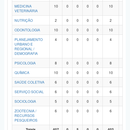
MEDICINA
10
0
0
0
0
10
0
VETERINÁRIA
NUTRIÇÃO
2
0
0
0
0
2
0
ODONTOLOGIA
10
0
0
0
0
10
0
PLANEJAMENTO
4
0
0
0
0
4
0
URBANO E
REGIONAL /
DEMOGRAFIA
PSICOLOGIA
8
0
0
0
0
8
0
QUÍMICA
10
0
0
0
0
10
0
SAÚDE COLETIVA
6
0
0
0
0
6
0
SERVIÇO SOCIAL
6
0
0
0
0
6
0
SOCIOLOGIA
5
0
0
0
0
5
0
ZOOTECNIA /
6
0
0
0
0
6
0
RECURSOS
PESQUEIROS
Totais
407
0
5
0
0
402
0