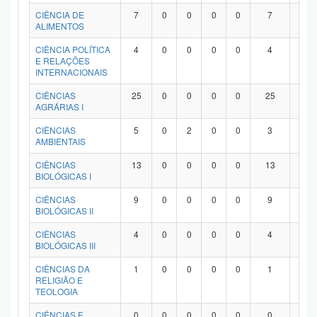
Planalto
CIÊNCIA DE
7
0
0
0
0
7
0
ALIMENTOS
CIÊNCIA POLÍTICA
4
0
0
0
0
4
0
E RELAÇÕES
INTERNACIONAIS
CIÊNCIAS
25
0
0
0
0
25
0
AGRÁRIAS I
CIÊNCIAS
5
0
2
0
0
3
0
AMBIENTAIS
CIÊNCIAS
13
0
0
0
0
13
0
BIOLÓGICAS I
CIÊNCIAS
9
0
0
0
0
9
0
BIOLÓGICAS II
CIÊNCIAS
4
0
0
0
0
4
0
BIOLÓGICAS III
CIÊNCIAS DA
1
0
0
0
0
1
0
RELIGIÃO E
TEOLOGIA
CIÊNCIAS E
0
0
0
0
0
0
0