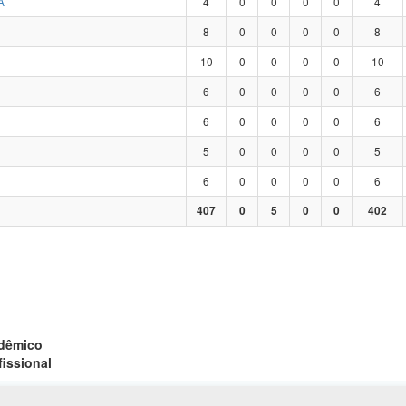
A
4
0
0
0
0
4
8
0
0
0
0
8
10
0
0
0
0
10
6
0
0
0
0
6
6
0
0
0
0
6
5
0
0
0
0
5
6
0
0
0
0
6
407
0
5
0
0
402
adêmico
fissional