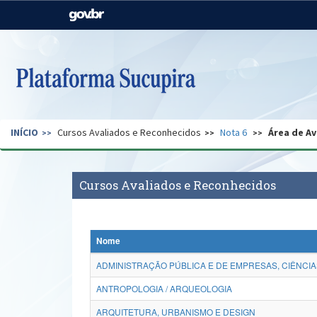
Casa Civil
Ministério da Justiça e
Segurança Pública
Ministério da Agricultura,
Ministério da Educação
Pecuária e Abastecimento
Ministério do Meio Ambiente
Ministério do Turismo
INÍCIO
Cursos Avaliados e Reconhecidos
Nota 6
Área de Av
Secretaria de Governo
Gabinete de Segurança
Institucional
Cursos Avaliados e Reconhecidos
Nome
ADMINISTRAÇÃO PÚBLICA E DE EMPRESAS, CIÊNCIA
ANTROPOLOGIA / ARQUEOLOGIA
ARQUITETURA, URBANISMO E DESIGN