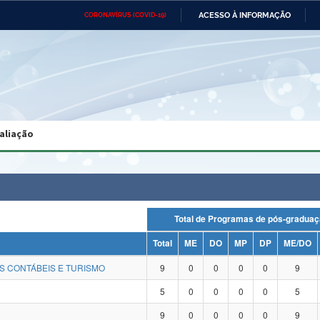
ACESSO À INFORMAÇÃO
CORONAVÍRUS (COVID-19)
Ministério da Defesa
Ministério das Relações
Mini
Exteriores
IR
PARA
O
CONTEÚDO
Ministério da Cidadania
Ministério da Saúde
Mini
Ministério do Desenvolvimento
Controladoria-Geral da União
Minis
Regional
e do
aliação
Advocacia-Geral da União
Banco Central do Brasil
Plana
Total de Programas de pós-gra
Total
ME
DO
MP
DP
ME/DO
S CONTÁBEIS E TURISMO
9
0
0
0
0
9
5
0
0
0
0
5
9
0
0
0
0
9