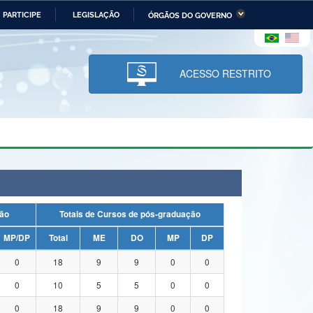
PARTICIPE
LEGISLAÇÃO
ÓRGÃOS DO GOVERNO
stério da Economia
Ministério da Infraestrutura
stério de Minas e Energia
Ministério da Ciência,
Tecnologia, Inovações e
ACESSO RESTRITO
Comunicações
tério da Mulher, da Família
Secretaria-Geral
s Direitos Humanos
lto
duação
Totais de Cursos de pós-graduação
MP/DP
Total
ME
DO
MP
DP
0
18
9
9
0
0
0
10
5
5
0
0
0
18
9
9
0
0