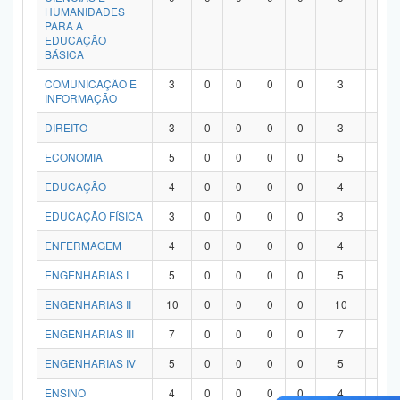
HUMANIDADES
PARA A
EDUCAÇÃO
BÁSICA
COMUNICAÇÃO E
3
0
0
0
0
3
0
INFORMAÇÃO
DIREITO
3
0
0
0
0
3
0
ECONOMIA
5
0
0
0
0
5
0
EDUCAÇÃO
4
0
0
0
0
4
0
EDUCAÇÃO FÍSICA
3
0
0
0
0
3
0
ENFERMAGEM
4
0
0
0
0
4
0
ENGENHARIAS I
5
0
0
0
0
5
0
ENGENHARIAS II
10
0
0
0
0
10
0
ENGENHARIAS III
7
0
0
0
0
7
0
ENGENHARIAS IV
5
0
0
0
0
5
0
ENSINO
4
0
0
0
0
4
0