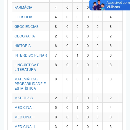
FARMÁCIA
4
0
0
0
0
4
0
FILOSOFIA
4
0
0
0
0
4
0
GEOCIÊNCIAS
8
0
0
0
0
8
0
GEOGRAFIA
2
0
0
0
0
2
0
HISTÓRIA
6
0
0
0
0
6
0
INTERDISCIPLINAR
7
0
1
0
0
6
0
LINGUÍSTICA E
8
0
0
0
0
8
0
LITERATURA
MATEMÁTICA /
8
0
0
0
0
8
0
PROBABILIDADE E
ESTATÍSTICA
MATERIAIS
2
0
0
0
0
2
0
MEDICINA I
5
0
1
0
0
4
0
MEDICINA II
8
0
0
0
0
8
0
MEDICINA III
3
0
0
0
0
3
0