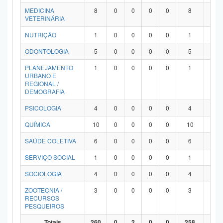
MEDICINA
8
0
0
0
0
8
0
VETERINÁRIA
NUTRIÇÃO
1
0
0
0
0
1
0
ODONTOLOGIA
5
0
0
0
0
5
0
PLANEJAMENTO
1
0
0
0
0
1
0
URBANO E
REGIONAL /
DEMOGRAFIA
PSICOLOGIA
4
0
0
0
0
4
0
QUÍMICA
10
0
0
0
0
10
0
SAÚDE COLETIVA
6
0
0
0
0
6
0
SERVIÇO SOCIAL
1
0
0
0
0
1
0
SOCIOLOGIA
4
0
0
0
0
4
0
ZOOTECNIA /
3
0
0
0
0
3
0
RECURSOS
PESQUEIROS
Totais
260
0
2
0
0
258
0