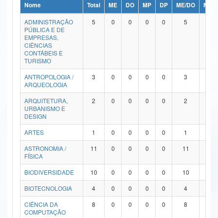
Nome
Total
ME
DO
MP
DP
ME/DO
MP/
Ministério da Ciência, Tecnologia, Inovações e Comunicações
ADMINISTRAÇÃO
5
0
0
0
0
5
0
PÚBLICA E DE
Ministério do Meio Ambiente
EMPRESAS,
CIÊNCIAS
Ministério do Turismo
CONTÁBEIS E
TURISMO
Ministério do Desenvolvimento Regional
ANTROPOLOGIA /
3
0
0
0
0
3
0
ARQUEOLOGIA
Controladoria-Geral da União
ARQUITETURA,
2
0
0
0
0
2
0
URBANISMO E
Ministério da Mulher, da Família e dos Direitos Humanos
DESIGN
Secretaria-Geral
ARTES
1
0
0
0
0
1
0
ASTRONOMIA /
11
0
0
0
0
11
0
Secretaria de Governo
FÍSICA
Gabinete de Segurança Institucional
BIODIVERSIDADE
10
0
0
0
0
10
0
Advocacia-Geral da União
BIOTECNOLOGIA
4
0
0
0
0
4
0
CIÊNCIA DA
8
0
0
0
0
8
0
Banco Central do Brasil
COMPUTAÇÃO