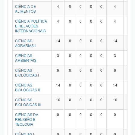
Planalto
CIÊNCIA DE
4
0
0
0
0
4
0
ALIMENTOS
CIÊNCIA POLÍTICA
4
0
0
0
0
4
0
E RELAÇÕES
INTERNACIONAIS
CIÊNCIAS
14
0
0
0
0
14
0
AGRÁRIAS I
CIÊNCIAS
3
0
0
0
0
3
0
AMBIENTAIS
CIÊNCIAS
6
0
0
0
0
6
0
BIOLÓGICAS I
CIÊNCIAS
14
0
0
0
0
14
0
BIOLÓGICAS II
CIÊNCIAS
10
0
0
0
0
10
0
BIOLÓGICAS III
CIÊNCIAS DA
0
0
0
0
0
0
0
RELIGIÃO E
TEOLOGIA
CIÊNCIAS E
0
0
0
0
0
0
0