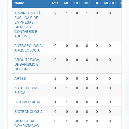
Nome
Total
ME
DO
MP
DP
ME/DO
MP/
Ministério da Ciência, Tecnologia, Inovações e Comunicações
ADMINISTRAÇÃO
2
1
0
1
0
0
0
PÚBLICA E DE
Ministério do Meio Ambiente
EMPRESAS,
CIÊNCIAS
Ministério do Turismo
CONTÁBEIS E
TURISMO
Ministério do Desenvolvimento Regional
ANTROPOLOGIA /
0
0
0
0
0
0
0
ARQUEOLOGIA
Controladoria-Geral da União
ARQUITETURA,
0
0
0
0
0
0
0
URBANISMO E
Ministério da Mulher, da Família e dos Direitos Humanos
DESIGN
Secretaria-Geral
ARTES
2
0
0
2
0
0
0
ASTRONOMIA /
1
1
0
0
0
0
0
Secretaria de Governo
FÍSICA
Gabinete de Segurança Institucional
BIODIVERSIDADE
1
1
0
0
0
0
0
Advocacia-Geral da União
BIOTECNOLOGIA
0
0
0
0
0
0
0
CIÊNCIA DA
3
1
0
2
0
0
0
Banco Central do Brasil
COMPUTAÇÃO