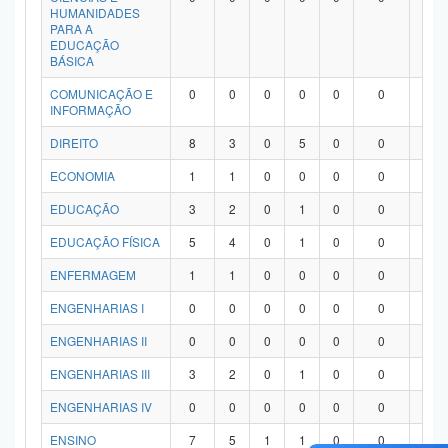
HUMANIDADES
PARA A
EDUCAÇÃO
BÁSICA
COMUNICAÇÃO E
0
0
0
0
0
0
0
INFORMAÇÃO
DIREITO
8
3
0
5
0
0
0
ECONOMIA
1
1
0
0
0
0
0
EDUCAÇÃO
3
2
0
1
0
0
0
EDUCAÇÃO FÍSICA
5
4
0
1
0
0
0
ENFERMAGEM
1
1
0
0
0
0
0
ENGENHARIAS I
0
0
0
0
0
0
0
ENGENHARIAS II
0
0
0
0
0
0
0
ENGENHARIAS III
3
2
0
1
0
0
0
ENGENHARIAS IV
0
0
0
0
0
0
0
ENSINO
7
5
1
1
0
0
0