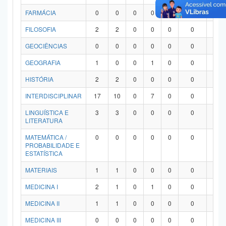
FARMÁCIA
0
0
0
0
0
0
0
FILOSOFIA
2
2
0
0
0
0
0
GEOCIÊNCIAS
0
0
0
0
0
0
0
GEOGRAFIA
1
0
0
1
0
0
0
HISTÓRIA
2
2
0
0
0
0
0
INTERDISCIPLINAR
17
10
0
7
0
0
0
LINGUÍSTICA E
3
3
0
0
0
0
0
LITERATURA
MATEMÁTICA /
0
0
0
0
0
0
0
PROBABILIDADE E
ESTATÍSTICA
MATERIAIS
1
1
0
0
0
0
0
MEDICINA I
2
1
0
1
0
0
0
MEDICINA II
1
1
0
0
0
0
0
MEDICINA III
0
0
0
0
0
0
0