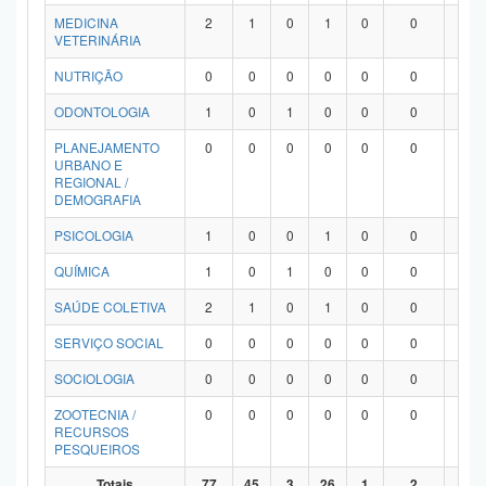
MEDICINA
2
1
0
1
0
0
0
VETERINÁRIA
NUTRIÇÃO
0
0
0
0
0
0
0
ODONTOLOGIA
1
0
1
0
0
0
0
PLANEJAMENTO
0
0
0
0
0
0
0
URBANO E
REGIONAL /
DEMOGRAFIA
PSICOLOGIA
1
0
0
1
0
0
0
QUÍMICA
1
0
1
0
0
0
0
SAÚDE COLETIVA
2
1
0
1
0
0
0
SERVIÇO SOCIAL
0
0
0
0
0
0
0
SOCIOLOGIA
0
0
0
0
0
0
0
ZOOTECNIA /
0
0
0
0
0
0
0
RECURSOS
PESQUEIROS
Totais
77
45
3
26
1
2
0