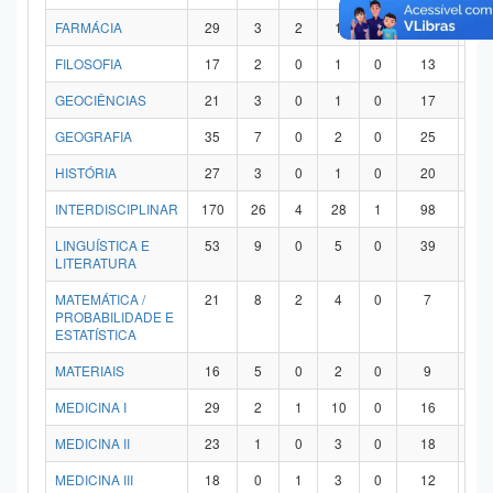
FARMÁCIA
29
3
2
1
0
21
2
FILOSOFIA
17
2
0
1
0
13
1
GEOCIÊNCIAS
21
3
0
1
0
17
0
GEOGRAFIA
35
7
0
2
0
25
1
HISTÓRIA
27
3
0
1
0
20
3
INTERDISCIPLINAR
170
26
4
28
1
98
1
LINGUÍSTICA E
53
9
0
5
0
39
0
LITERATURA
MATEMÁTICA /
21
8
2
4
0
7
0
PROBABILIDADE E
ESTATÍSTICA
MATERIAIS
16
5
0
2
0
9
0
MEDICINA I
29
2
1
10
0
16
0
MEDICINA II
23
1
0
3
0
18
1
MEDICINA III
18
0
1
3
0
12
2