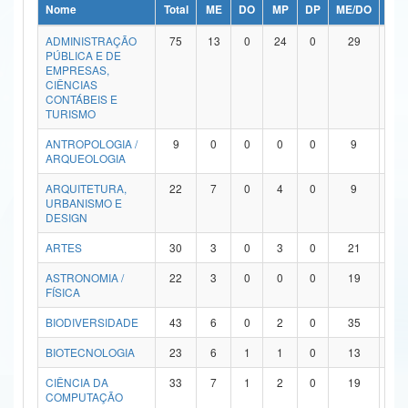
Nome
Total
ME
DO
MP
DP
ME/DO
MP/
Ministério da Ciência, Tecnologia, Inovações e Comunicações
ADMINISTRAÇÃO
75
13
0
24
0
29
9
PÚBLICA E DE
Ministério do Meio Ambiente
EMPRESAS,
CIÊNCIAS
Ministério do Turismo
CONTÁBEIS E
TURISMO
Ministério do Desenvolvimento Regional
ANTROPOLOGIA /
9
0
0
0
0
9
0
ARQUEOLOGIA
Controladoria-Geral da União
ARQUITETURA,
22
7
0
4
0
9
2
URBANISMO E
Ministério da Mulher, da Família e dos Direitos Humanos
DESIGN
Secretaria-Geral
ARTES
30
3
0
3
0
21
3
ASTRONOMIA /
22
3
0
0
0
19
0
Secretaria de Governo
FÍSICA
Gabinete de Segurança Institucional
BIODIVERSIDADE
43
6
0
2
0
35
0
Advocacia-Geral da União
BIOTECNOLOGIA
23
6
1
1
0
13
2
CIÊNCIA DA
33
7
1
2
0
19
4
Banco Central do Brasil
COMPUTAÇÃO