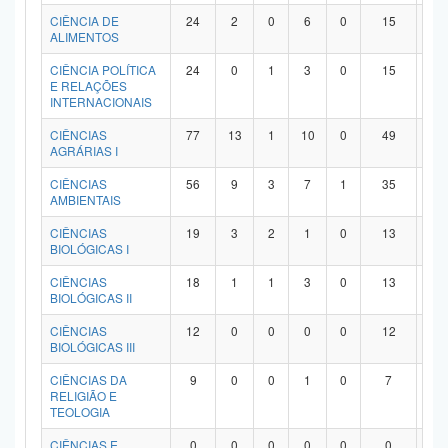
Planalto
CIÊNCIA DE
24
2
0
6
0
15
1
ALIMENTOS
CIÊNCIA POLÍTICA
24
0
1
3
0
15
5
E RELAÇÕES
INTERNACIONAIS
CIÊNCIAS
77
13
1
10
0
49
4
AGRÁRIAS I
CIÊNCIAS
56
9
3
7
1
35
1
AMBIENTAIS
CIÊNCIAS
19
3
2
1
0
13
0
BIOLÓGICAS I
CIÊNCIAS
18
1
1
3
0
13
0
BIOLÓGICAS II
CIÊNCIAS
12
0
0
0
0
12
0
BIOLÓGICAS III
CIÊNCIAS DA
9
0
0
1
0
7
1
RELIGIÃO E
TEOLOGIA
CIÊNCIAS E
0
0
0
0
0
0
0