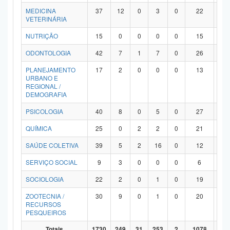
MEDICINA
37
12
0
3
0
22
0
VETERINÁRIA
NUTRIÇÃO
15
0
0
0
0
15
0
ODONTOLOGIA
42
7
1
7
0
26
1
PLANEJAMENTO
17
2
0
0
0
13
2
URBANO E
REGIONAL /
DEMOGRAFIA
PSICOLOGIA
40
8
0
5
0
27
0
QUÍMICA
25
0
2
2
0
21
0
SAÚDE COLETIVA
39
5
2
16
0
12
4
SERVIÇO SOCIAL
9
3
0
0
0
6
0
SOCIOLOGIA
22
2
0
1
0
19
0
ZOOTECNIA /
30
9
0
1
0
20
0
RECURSOS
PESQUEIROS
Totais
1730
249
31
253
2
1078
11