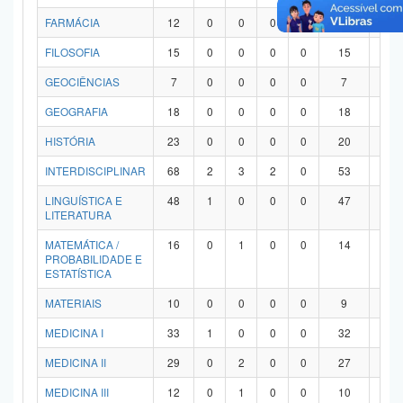
FARMÁCIA
12
0
0
0
0
12
0
FILOSOFIA
15
0
0
0
0
15
0
GEOCIÊNCIAS
7
0
0
0
0
7
0
GEOGRAFIA
18
0
0
0
0
18
0
HISTÓRIA
23
0
0
0
0
20
3
INTERDISCIPLINAR
68
2
3
2
0
53
8
LINGUÍSTICA E
48
1
0
0
0
47
0
LITERATURA
MATEMÁTICA /
16
0
1
0
0
14
1
PROBABILIDADE E
ESTATÍSTICA
MATERIAIS
10
0
0
0
0
9
1
MEDICINA I
33
1
0
0
0
32
0
MEDICINA II
29
0
2
0
0
27
0
MEDICINA III
12
0
1
0
0
10
1