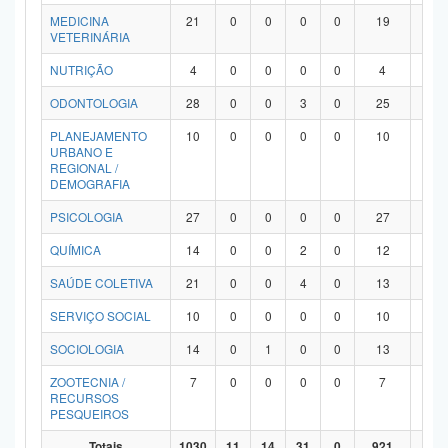
MEDICINA
21
0
0
0
0
19
2
VETERINÁRIA
NUTRIÇÃO
4
0
0
0
0
4
0
ODONTOLOGIA
28
0
0
3
0
25
0
PLANEJAMENTO
10
0
0
0
0
10
0
URBANO E
REGIONAL /
DEMOGRAFIA
PSICOLOGIA
27
0
0
0
0
27
0
QUÍMICA
14
0
0
2
0
12
0
SAÚDE COLETIVA
21
0
0
4
0
13
4
SERVIÇO SOCIAL
10
0
0
0
0
10
0
SOCIOLOGIA
14
0
1
0
0
13
0
ZOOTECNIA /
7
0
0
0
0
7
0
RECURSOS
PESQUEIROS
Totais
1030
11
14
31
0
921
53