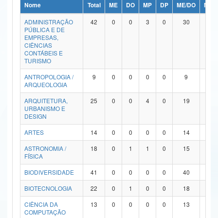
Nome
Total
ME
DO
MP
DP
ME/DO
MP/
Ministério da Ciência, Tecnologia, Inovações e Comunicações
ADMINISTRAÇÃO
42
0
0
3
0
30
9
PÚBLICA E DE
Ministério do Meio Ambiente
EMPRESAS,
CIÊNCIAS
Ministério do Turismo
CONTÁBEIS E
TURISMO
Ministério do Desenvolvimento Regional
ANTROPOLOGIA /
9
0
0
0
0
9
0
ARQUEOLOGIA
Controladoria-Geral da União
ARQUITETURA,
25
0
0
4
0
19
2
URBANISMO E
Ministério da Mulher, da Família e dos Direitos Humanos
DESIGN
Secretaria-Geral
ARTES
14
0
0
0
0
14
0
ASTRONOMIA /
18
0
1
1
0
15
1
Secretaria de Governo
FÍSICA
Gabinete de Segurança Institucional
BIODIVERSIDADE
41
0
0
0
0
40
1
Advocacia-Geral da União
BIOTECNOLOGIA
22
0
1
0
0
18
3
CIÊNCIA DA
13
0
0
0
0
13
0
Banco Central do Brasil
COMPUTAÇÃO