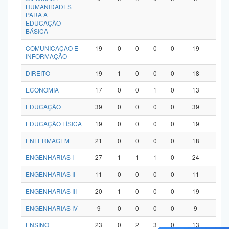
HUMANIDADES
PARA A
EDUCAÇÃO
BÁSICA
COMUNICAÇÃO E
19
0
0
0
0
19
0
INFORMAÇÃO
DIREITO
19
1
0
0
0
18
0
ECONOMIA
17
0
0
1
0
13
3
EDUCAÇÃO
39
0
0
0
0
39
0
EDUCAÇÃO FÍSICA
19
0
0
0
0
19
0
ENFERMAGEM
21
0
0
0
0
18
3
ENGENHARIAS I
27
1
1
1
0
24
0
ENGENHARIAS II
11
0
0
0
0
11
0
ENGENHARIAS III
20
1
0
0
0
19
0
ENGENHARIAS IV
9
0
0
0
0
9
0
ENSINO
23
0
2
3
0
13
5