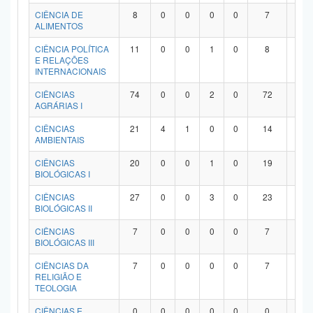
Planalto
CIÊNCIA DE
8
0
0
0
0
7
1
ALIMENTOS
CIÊNCIA POLÍTICA
11
0
0
1
0
8
2
E RELAÇÕES
INTERNACIONAIS
CIÊNCIAS
74
0
0
2
0
72
0
AGRÁRIAS I
CIÊNCIAS
21
4
1
0
0
14
2
AMBIENTAIS
CIÊNCIAS
20
0
0
1
0
19
0
BIOLÓGICAS I
CIÊNCIAS
27
0
0
3
0
23
1
BIOLÓGICAS II
CIÊNCIAS
7
0
0
0
0
7
0
BIOLÓGICAS III
CIÊNCIAS DA
7
0
0
0
0
7
0
RELIGIÃO E
TEOLOGIA
CIÊNCIAS E
0
0
0
0
0
0
0