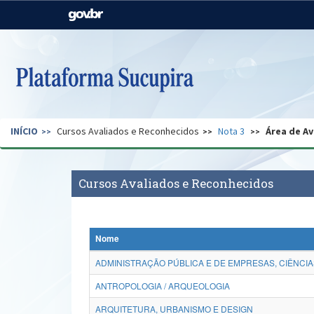
Casa Civil
Ministério da Justiça e
Segurança Pública
Ministério da Agricultura,
Ministério da Educação
Pecuária e Abastecimento
Ministério do Meio Ambiente
Ministério do Turismo
INÍCIO
Cursos Avaliados e Reconhecidos
Nota 3
Área de Av
Secretaria de Governo
Gabinete de Segurança
Institucional
Cursos Avaliados e Reconhecidos
Nome
ADMINISTRAÇÃO PÚBLICA E DE EMPRESAS, CIÊNCIA
ANTROPOLOGIA / ARQUEOLOGIA
ARQUITETURA, URBANISMO E DESIGN