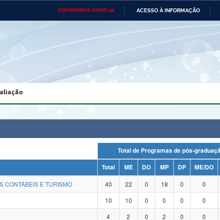
ACESSO À INFORMAÇÃO
CORONAVÍRUS (COVID-19)
Ministério da Defesa
Ministério das Relações
Mini
Exteriores
IR
PARA
O
CONTEÚDO
Ministério da Cidadania
Ministério da Saúde
Mini
Ministério do Desenvolvimento
Controladoria-Geral da União
Minis
Regional
e do
aliação
Advocacia-Geral da União
Banco Central do Brasil
Plana
Total de Programas de pós-gradu
Total
ME
DO
MP
DP
ME/DO
S CONTÁBEIS E TURISMO
40
22
0
18
0
0
10
10
0
0
0
0
4
2
0
2
0
0