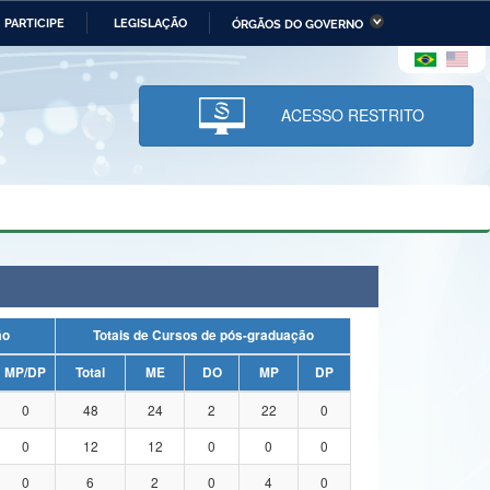
PARTICIPE
LEGISLAÇÃO
ÓRGÃOS DO GOVERNO
stério da Economia
Ministério da Infraestrutura
stério de Minas e Energia
Ministério da Ciência,
Tecnologia, Inovações e
ACESSO RESTRITO
Comunicações
tério da Mulher, da Família
Secretaria-Geral
s Direitos Humanos
lto
ação
Totais de Cursos de pós-graduação
MP/DP
Total
ME
DO
MP
DP
0
48
24
2
22
0
0
12
12
0
0
0
0
6
2
0
4
0