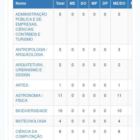
Nome
Total
ME
DO
MP
DP
ME/DO
MP/
Ministério da Ciência, Tecnologia, Inovações e Comunicações
ADMINISTRAÇÃO
5
0
0
0
0
5
0
PÚBLICA E DE
Ministério do Meio Ambiente
EMPRESAS,
CIÊNCIAS
Ministério do Turismo
CONTÁBEIS E
TURISMO
Ministério do Desenvolvimento Regional
ANTROPOLOGIA /
3
0
0
0
0
3
0
ARQUEOLOGIA
Controladoria-Geral da União
ARQUITETURA,
2
0
0
0
0
2
0
URBANISMO E
Ministério da Mulher, da Família e dos Direitos Humanos
DESIGN
Secretaria-Geral
ARTES
1
0
0
0
0
1
0
ASTRONOMIA /
11
0
0
0
0
11
0
Secretaria de Governo
FÍSICA
Gabinete de Segurança Institucional
BIODIVERSIDADE
10
0
0
0
0
10
0
Advocacia-Geral da União
BIOTECNOLOGIA
4
0
0
0
0
4
0
CIÊNCIA DA
8
0
0
0
0
8
0
Banco Central do Brasil
COMPUTAÇÃO