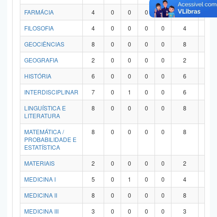
FARMÁCIA
4
0
0
0
0
4
0
FILOSOFIA
4
0
0
0
0
4
0
GEOCIÊNCIAS
8
0
0
0
0
8
0
GEOGRAFIA
2
0
0
0
0
2
0
HISTÓRIA
6
0
0
0
0
6
0
INTERDISCIPLINAR
7
0
1
0
0
6
0
LINGUÍSTICA E
8
0
0
0
0
8
0
LITERATURA
MATEMÁTICA /
8
0
0
0
0
8
0
PROBABILIDADE E
ESTATÍSTICA
MATERIAIS
2
0
0
0
0
2
0
MEDICINA I
5
0
1
0
0
4
0
MEDICINA II
8
0
0
0
0
8
0
MEDICINA III
3
0
0
0
0
3
0