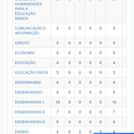
HUMANIDADES
PARA A
EDUCAÇÃO
BÁSICA
COMUNICAÇÃO E
3
0
0
0
0
3
0
INFORMAÇÃO
DIREITO
3
0
0
0
0
3
0
ECONOMIA
5
0
0
0
0
5
0
EDUCAÇÃO
4
0
0
0
0
4
0
EDUCAÇÃO FÍSICA
3
0
0
0
0
3
0
ENFERMAGEM
4
0
0
0
0
4
0
ENGENHARIAS I
5
0
0
0
0
5
0
ENGENHARIAS II
10
0
0
0
0
10
0
ENGENHARIAS III
7
0
0
0
0
7
0
ENGENHARIAS IV
5
0
0
0
0
5
0
ENSINO
4
0
0
0
0
4
0