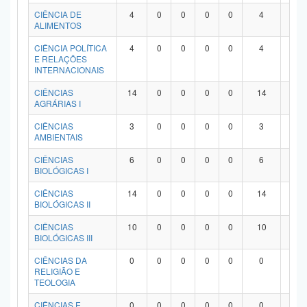
Planalto
CIÊNCIA DE
4
0
0
0
0
4
0
ALIMENTOS
CIÊNCIA POLÍTICA
4
0
0
0
0
4
0
E RELAÇÕES
INTERNACIONAIS
CIÊNCIAS
14
0
0
0
0
14
0
AGRÁRIAS I
CIÊNCIAS
3
0
0
0
0
3
0
AMBIENTAIS
CIÊNCIAS
6
0
0
0
0
6
0
BIOLÓGICAS I
CIÊNCIAS
14
0
0
0
0
14
0
BIOLÓGICAS II
CIÊNCIAS
10
0
0
0
0
10
0
BIOLÓGICAS III
CIÊNCIAS DA
0
0
0
0
0
0
0
RELIGIÃO E
TEOLOGIA
CIÊNCIAS E
0
0
0
0
0
0
0