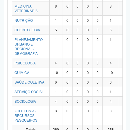
MEDICINA
8
0
0
0
0
8
0
VETERINÁRIA
NUTRIÇÃO
1
0
0
0
0
1
0
ODONTOLOGIA
5
0
0
0
0
5
0
PLANEJAMENTO
1
0
0
0
0
1
0
URBANO E
REGIONAL /
DEMOGRAFIA
PSICOLOGIA
4
0
0
0
0
4
0
QUÍMICA
10
0
0
0
0
10
0
SAÚDE COLETIVA
6
0
0
0
0
6
0
SERVIÇO SOCIAL
1
0
0
0
0
1
0
SOCIOLOGIA
4
0
0
0
0
4
0
ZOOTECNIA /
3
0
0
0
0
3
0
RECURSOS
PESQUEIROS
Totais
260
0
2
0
0
258
0