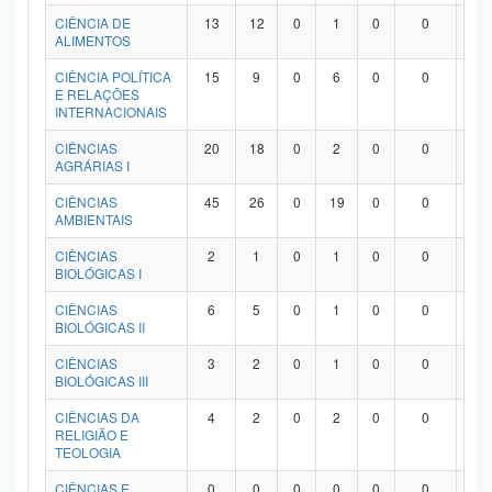
Planalto
CIÊNCIA DE
13
12
0
1
0
0
0
ALIMENTOS
CIÊNCIA POLÍTICA
15
9
0
6
0
0
0
E RELAÇÕES
INTERNACIONAIS
CIÊNCIAS
20
18
0
2
0
0
0
AGRÁRIAS I
CIÊNCIAS
45
26
0
19
0
0
0
AMBIENTAIS
CIÊNCIAS
2
1
0
1
0
0
0
BIOLÓGICAS I
CIÊNCIAS
6
5
0
1
0
0
0
BIOLÓGICAS II
CIÊNCIAS
3
2
0
1
0
0
0
BIOLÓGICAS III
CIÊNCIAS DA
4
2
0
2
0
0
0
RELIGIÃO E
TEOLOGIA
CIÊNCIAS E
0
0
0
0
0
0
0