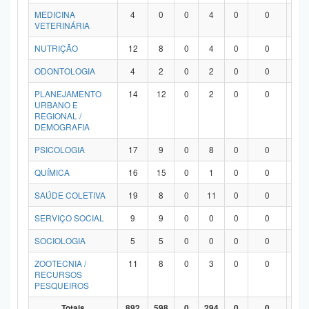
MEDICINA
4
0
0
4
0
0
0
VETERINÁRIA
NUTRIÇÃO
12
8
0
4
0
0
0
ODONTOLOGIA
4
2
0
2
0
0
0
PLANEJAMENTO
14
12
0
2
0
0
0
URBANO E
REGIONAL /
DEMOGRAFIA
PSICOLOGIA
17
9
0
8
0
0
0
QUÍMICA
16
15
0
1
0
0
0
SAÚDE COLETIVA
19
8
0
11
0
0
0
SERVIÇO SOCIAL
9
9
0
0
0
0
0
SOCIOLOGIA
5
5
0
0
0
0
0
ZOOTECNIA /
11
8
0
3
0
0
0
RECURSOS
PESQUEIROS
Totais
892
598
0
294
0
0
0