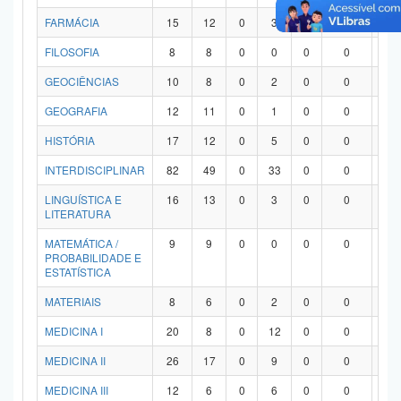
FARMÁCIA
15
12
0
3
0
0
0
FILOSOFIA
8
8
0
0
0
0
0
GEOCIÊNCIAS
10
8
0
2
0
0
0
GEOGRAFIA
12
11
0
1
0
0
0
HISTÓRIA
17
12
0
5
0
0
0
INTERDISCIPLINAR
82
49
0
33
0
0
0
LINGUÍSTICA E
16
13
0
3
0
0
0
LITERATURA
MATEMÁTICA /
9
9
0
0
0
0
0
PROBABILIDADE E
ESTATÍSTICA
MATERIAIS
8
6
0
2
0
0
0
MEDICINA I
20
8
0
12
0
0
0
MEDICINA II
26
17
0
9
0
0
0
MEDICINA III
12
6
0
6
0
0
0