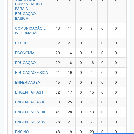
HUMANIDADES
PARA A
EDUCAÇÃO
BÁSICA
COMUNICAÇÃO E
13
11
0
2
0
0
0
INFORMAÇÃO
DIREITO
32
21
0
11
0
0
0
ECONOMIA
20
14
0
6
0
0
0
EDUCAÇÃO
32
16
0
16
0
0
0
EDUCAÇÃO FÍSICA
21
19
0
2
0
0
0
ENFERMAGEM
15
7
0
8
0
0
0
ENGENHARIAS I
32
17
0
15
0
0
0
ENGENHARIAS II
33
25
0
8
0
0
0
ENGENHARIAS III
41
28
0
13
0
0
0
ENGENHARIAS IV
28
21
0
7
0
0
0
ENSINO
48
19
0
29
0
0
0