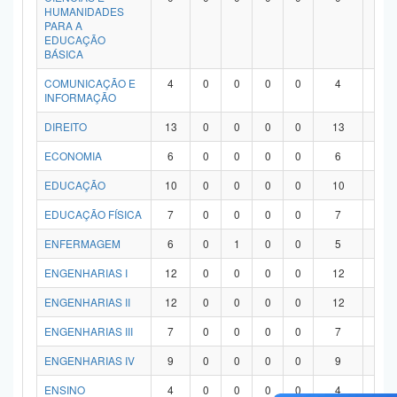
HUMANIDADES
PARA A
EDUCAÇÃO
BÁSICA
COMUNICAÇÃO E
4
0
0
0
0
4
0
INFORMAÇÃO
DIREITO
13
0
0
0
0
13
0
ECONOMIA
6
0
0
0
0
6
0
EDUCAÇÃO
10
0
0
0
0
10
0
EDUCAÇÃO FÍSICA
7
0
0
0
0
7
0
ENFERMAGEM
6
0
1
0
0
5
0
ENGENHARIAS I
12
0
0
0
0
12
0
ENGENHARIAS II
12
0
0
0
0
12
0
ENGENHARIAS III
7
0
0
0
0
7
0
ENGENHARIAS IV
9
0
0
0
0
9
0
ENSINO
4
0
0
0
0
4
0