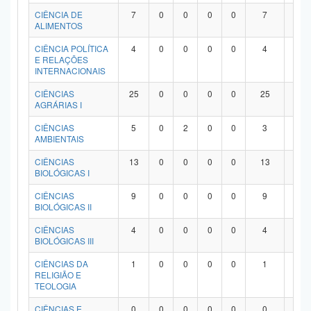
Planalto
CIÊNCIA DE
7
0
0
0
0
7
0
ALIMENTOS
CIÊNCIA POLÍTICA
4
0
0
0
0
4
0
E RELAÇÕES
INTERNACIONAIS
CIÊNCIAS
25
0
0
0
0
25
0
AGRÁRIAS I
CIÊNCIAS
5
0
2
0
0
3
0
AMBIENTAIS
CIÊNCIAS
13
0
0
0
0
13
0
BIOLÓGICAS I
CIÊNCIAS
9
0
0
0
0
9
0
BIOLÓGICAS II
CIÊNCIAS
4
0
0
0
0
4
0
BIOLÓGICAS III
CIÊNCIAS DA
1
0
0
0
0
1
0
RELIGIÃO E
TEOLOGIA
CIÊNCIAS E
0
0
0
0
0
0
0