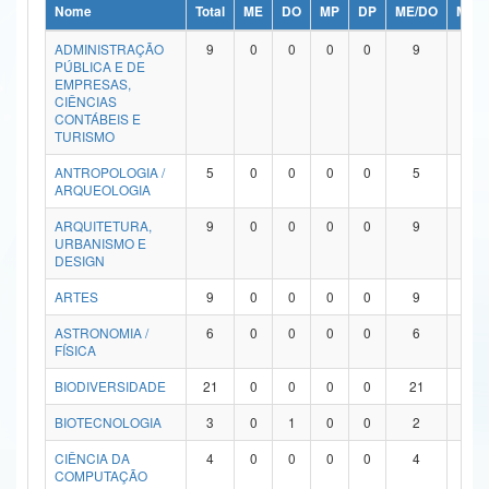
Nome
Total
ME
DO
MP
DP
ME/DO
MP/
Ministério da Ciência, Tecnologia, Inovações e Comunicações
ADMINISTRAÇÃO
9
0
0
0
0
9
0
PÚBLICA E DE
Ministério do Meio Ambiente
EMPRESAS,
CIÊNCIAS
Ministério do Turismo
CONTÁBEIS E
TURISMO
Ministério do Desenvolvimento Regional
ANTROPOLOGIA /
5
0
0
0
0
5
0
ARQUEOLOGIA
Controladoria-Geral da União
ARQUITETURA,
9
0
0
0
0
9
0
URBANISMO E
Ministério da Mulher, da Família e dos Direitos Humanos
DESIGN
Secretaria-Geral
ARTES
9
0
0
0
0
9
0
ASTRONOMIA /
6
0
0
0
0
6
0
Secretaria de Governo
FÍSICA
Gabinete de Segurança Institucional
BIODIVERSIDADE
21
0
0
0
0
21
0
Advocacia-Geral da União
BIOTECNOLOGIA
3
0
1
0
0
2
0
CIÊNCIA DA
4
0
0
0
0
4
0
Banco Central do Brasil
COMPUTAÇÃO