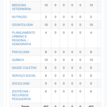
MEDICINA
10
0
0
0
0
10
0
VETERINÁRIA
NUTRIÇÃO
2
0
0
0
0
2
0
ODONTOLOGIA
10
0
0
0
0
10
0
PLANEJAMENTO
4
0
0
0
0
4
0
URBANO E
REGIONAL /
DEMOGRAFIA
PSICOLOGIA
8
0
0
0
0
8
0
QUÍMICA
10
0
0
0
0
10
0
SAÚDE COLETIVA
6
0
0
0
0
6
0
SERVIÇO SOCIAL
6
0
0
0
0
6
0
SOCIOLOGIA
5
0
0
0
0
5
0
ZOOTECNIA /
6
0
0
0
0
6
0
RECURSOS
PESQUEIROS
Totais
407
0
5
0
0
402
0