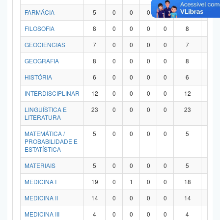
FARMÁCIA
5
0
0
0
0
5
0
FILOSOFIA
8
0
0
0
0
8
0
GEOCIÊNCIAS
7
0
0
0
0
7
0
GEOGRAFIA
8
0
0
0
0
8
0
HISTÓRIA
6
0
0
0
0
6
0
INTERDISCIPLINAR
12
0
0
0
0
12
0
LINGUÍSTICA E
23
0
0
0
0
23
0
LITERATURA
MATEMÁTICA /
5
0
0
0
0
5
0
PROBABILIDADE E
ESTATÍSTICA
MATERIAIS
5
0
0
0
0
5
0
MEDICINA I
19
0
1
0
0
18
0
MEDICINA II
14
0
0
0
0
14
0
MEDICINA III
4
0
0
0
0
4
0