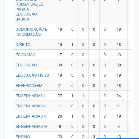
HUMANIDADES
PARA A
EDUCAÇÃO
BÁSICA
COMUNICAÇÃO E
19
0
0
0
0
19
0
INFORMAÇÃO
DIREITO
19
1
0
0
0
18
0
ECONOMIA
17
0
0
1
0
13
3
EDUCAÇÃO
39
0
0
0
0
39
0
EDUCAÇÃO FÍSICA
19
0
0
0
0
19
0
ENFERMAGEM
21
0
0
0
0
18
3
ENGENHARIAS I
27
1
1
1
0
24
0
ENGENHARIAS II
11
0
0
0
0
11
0
ENGENHARIAS III
20
1
0
0
0
19
0
ENGENHARIAS IV
9
0
0
0
0
9
0
ENSINO
23
0
2
3
0
13
5