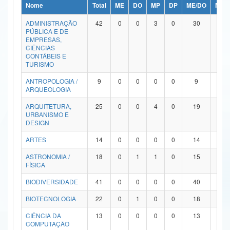
Nome
Total
ME
DO
MP
DP
ME/DO
MP/
Ministério da Ciência, Tecnologia, Inovações e Comunicações
ADMINISTRAÇÃO
42
0
0
3
0
30
9
PÚBLICA E DE
Ministério do Meio Ambiente
EMPRESAS,
CIÊNCIAS
Ministério do Turismo
CONTÁBEIS E
TURISMO
Ministério do Desenvolvimento Regional
ANTROPOLOGIA /
9
0
0
0
0
9
0
ARQUEOLOGIA
Controladoria-Geral da União
ARQUITETURA,
25
0
0
4
0
19
2
URBANISMO E
Ministério da Mulher, da Família e dos Direitos Humanos
DESIGN
Secretaria-Geral
ARTES
14
0
0
0
0
14
0
ASTRONOMIA /
18
0
1
1
0
15
1
Secretaria de Governo
FÍSICA
Gabinete de Segurança Institucional
BIODIVERSIDADE
41
0
0
0
0
40
1
Advocacia-Geral da União
BIOTECNOLOGIA
22
0
1
0
0
18
3
CIÊNCIA DA
13
0
0
0
0
13
0
Banco Central do Brasil
COMPUTAÇÃO