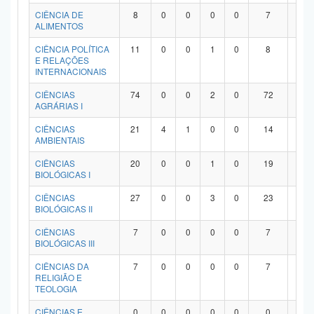
Planalto
CIÊNCIA DE
8
0
0
0
0
7
1
ALIMENTOS
CIÊNCIA POLÍTICA
11
0
0
1
0
8
2
E RELAÇÕES
INTERNACIONAIS
CIÊNCIAS
74
0
0
2
0
72
0
AGRÁRIAS I
CIÊNCIAS
21
4
1
0
0
14
2
AMBIENTAIS
CIÊNCIAS
20
0
0
1
0
19
0
BIOLÓGICAS I
CIÊNCIAS
27
0
0
3
0
23
1
BIOLÓGICAS II
CIÊNCIAS
7
0
0
0
0
7
0
BIOLÓGICAS III
CIÊNCIAS DA
7
0
0
0
0
7
0
RELIGIÃO E
TEOLOGIA
CIÊNCIAS E
0
0
0
0
0
0
0