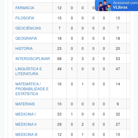
FARMÁCIA
12
0
0
0
0
12
0
FILOSOFIA
15
0
0
0
0
15
0
GEOCIÊNCIAS
7
0
0
0
0
7
0
GEOGRAFIA
18
0
0
0
0
18
0
HISTÓRIA
23
0
0
0
0
20
3
INTERDISCIPLINAR
68
2
3
2
0
53
8
LINGUÍSTICA E
48
1
0
0
0
47
0
LITERATURA
MATEMÁTICA /
16
0
1
0
0
14
1
PROBABILIDADE E
ESTATÍSTICA
MATERIAIS
10
0
0
0
0
9
1
MEDICINA I
33
1
0
0
0
32
0
MEDICINA II
29
0
2
0
0
27
0
MEDICINA III
12
0
1
0
0
10
1