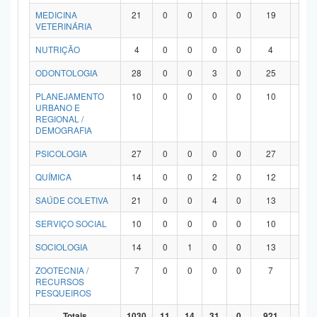
MEDICINA
21
0
0
0
0
19
2
VETERINÁRIA
NUTRIÇÃO
4
0
0
0
0
4
0
ODONTOLOGIA
28
0
0
3
0
25
0
PLANEJAMENTO
10
0
0
0
0
10
0
URBANO E
REGIONAL /
DEMOGRAFIA
PSICOLOGIA
27
0
0
0
0
27
0
QUÍMICA
14
0
0
2
0
12
0
SAÚDE COLETIVA
21
0
0
4
0
13
4
SERVIÇO SOCIAL
10
0
0
0
0
10
0
SOCIOLOGIA
14
0
1
0
0
13
0
ZOOTECNIA /
7
0
0
0
0
7
0
RECURSOS
PESQUEIROS
Totais
1030
11
14
31
0
921
53