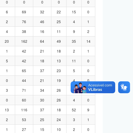
0
0
0
0
0
0
6
69
32
22
15
0
2
76
46
25
4
1
4
38
16
11
9
2
20
162
64
49
35
14
1
42
21
18
2
1
5
42
18
13
11
0
1
65
37
23
5
0
0
44
21
19
4
0
3
71
34
26
8
3
0
60
30
26
4
0
13
116
37
18
52
9
2
53
25
24
3
1
1
27
15
10
2
0