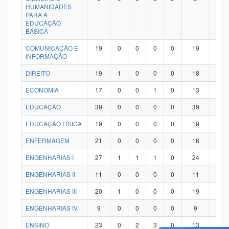
HUMANIDADES
PARA A
EDUCAÇÃO
BÁSICA
COMUNICAÇÃO E
19
0
0
0
0
19
0
INFORMAÇÃO
DIREITO
19
1
0
0
0
18
0
ECONOMIA
17
0
0
1
0
13
3
EDUCAÇÃO
39
0
0
0
0
39
0
EDUCAÇÃO FÍSICA
19
0
0
0
0
19
0
ENFERMAGEM
21
0
0
0
0
18
3
ENGENHARIAS I
27
1
1
1
0
24
0
ENGENHARIAS II
11
0
0
0
0
11
0
ENGENHARIAS III
20
1
0
0
0
19
0
ENGENHARIAS IV
9
0
0
0
0
9
0
ENSINO
23
0
2
3
0
13
5