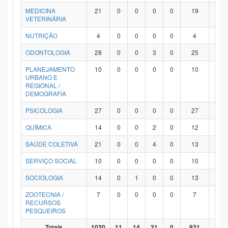
MEDICINA
21
0
0
0
0
19
2
VETERINÁRIA
NUTRIÇÃO
4
0
0
0
0
4
0
ODONTOLOGIA
28
0
0
3
0
25
0
PLANEJAMENTO
10
0
0
0
0
10
0
URBANO E
REGIONAL /
DEMOGRAFIA
PSICOLOGIA
27
0
0
0
0
27
0
QUÍMICA
14
0
0
2
0
12
0
SAÚDE COLETIVA
21
0
0
4
0
13
4
SERVIÇO SOCIAL
10
0
0
0
0
10
0
SOCIOLOGIA
14
0
1
0
0
13
0
ZOOTECNIA /
7
0
0
0
0
7
0
RECURSOS
PESQUEIROS
Totais
1030
11
14
31
0
921
53