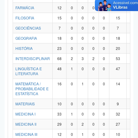
FARMÁCIA
12
0
0
0
0
12
0
FILOSOFIA
15
0
0
0
0
15
0
GEOCIÊNCIAS
7
0
0
0
0
7
0
GEOGRAFIA
18
0
0
0
0
18
0
HISTÓRIA
23
0
0
0
0
20
3
INTERDISCIPLINAR
68
2
3
2
0
53
8
LINGUÍSTICA E
48
1
0
0
0
47
0
LITERATURA
MATEMÁTICA /
16
0
1
0
0
14
1
PROBABILIDADE E
ESTATÍSTICA
MATERIAIS
10
0
0
0
0
9
1
MEDICINA I
33
1
0
0
0
32
0
MEDICINA II
29
0
2
0
0
27
0
MEDICINA III
12
0
1
0
0
10
1