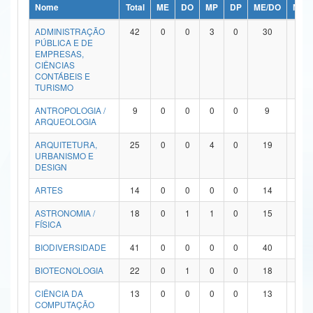
Nome
Total
ME
DO
MP
DP
ME/DO
MP/
Ministério da Ciência, Tecnologia, Inovações e Comunicações
ADMINISTRAÇÃO
42
0
0
3
0
30
9
PÚBLICA E DE
Ministério do Meio Ambiente
EMPRESAS,
CIÊNCIAS
Ministério do Turismo
CONTÁBEIS E
TURISMO
Ministério do Desenvolvimento Regional
ANTROPOLOGIA /
9
0
0
0
0
9
0
ARQUEOLOGIA
Controladoria-Geral da União
ARQUITETURA,
25
0
0
4
0
19
2
URBANISMO E
Ministério da Mulher, da Família e dos Direitos Humanos
DESIGN
Secretaria-Geral
ARTES
14
0
0
0
0
14
0
ASTRONOMIA /
18
0
1
1
0
15
1
Secretaria de Governo
FÍSICA
Gabinete de Segurança Institucional
BIODIVERSIDADE
41
0
0
0
0
40
1
Advocacia-Geral da União
BIOTECNOLOGIA
22
0
1
0
0
18
3
CIÊNCIA DA
13
0
0
0
0
13
0
Banco Central do Brasil
COMPUTAÇÃO