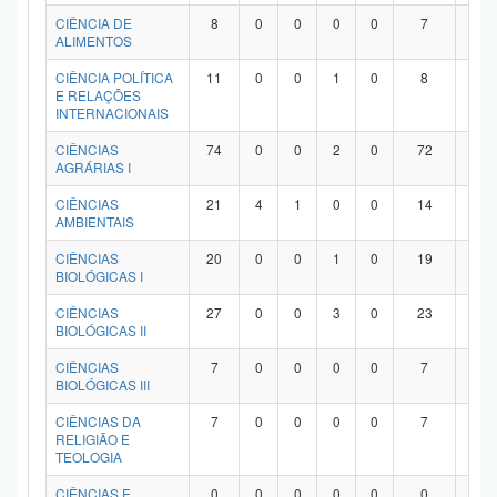
Planalto
CIÊNCIA DE
8
0
0
0
0
7
1
ALIMENTOS
CIÊNCIA POLÍTICA
11
0
0
1
0
8
2
E RELAÇÕES
INTERNACIONAIS
CIÊNCIAS
74
0
0
2
0
72
0
AGRÁRIAS I
CIÊNCIAS
21
4
1
0
0
14
2
AMBIENTAIS
CIÊNCIAS
20
0
0
1
0
19
0
BIOLÓGICAS I
CIÊNCIAS
27
0
0
3
0
23
1
BIOLÓGICAS II
CIÊNCIAS
7
0
0
0
0
7
0
BIOLÓGICAS III
CIÊNCIAS DA
7
0
0
0
0
7
0
RELIGIÃO E
TEOLOGIA
CIÊNCIAS E
0
0
0
0
0
0
0