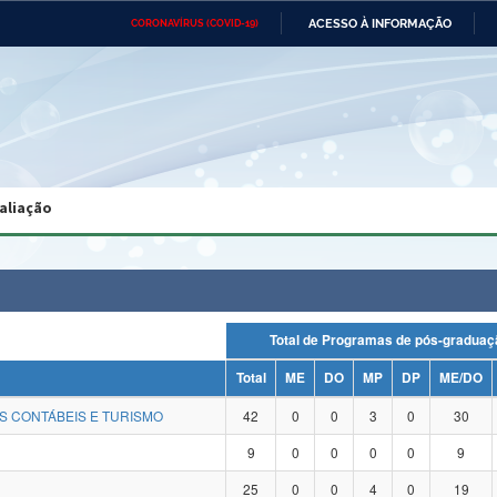
ACESSO À INFORMAÇÃO
CORONAVÍRUS (COVID-19)
Ministério da Defesa
Ministério das Relações
Mini
Exteriores
IR
PARA
O
CONTEÚDO
Ministério da Cidadania
Ministério da Saúde
Mini
Ministério do Desenvolvimento
Controladoria-Geral da União
Minis
Regional
e do
aliação
Advocacia-Geral da União
Banco Central do Brasil
Plana
Total de Programas de pós-grad
Total
ME
DO
MP
DP
ME/DO
S CONTÁBEIS E TURISMO
42
0
0
3
0
30
9
0
0
0
0
9
25
0
0
4
0
19