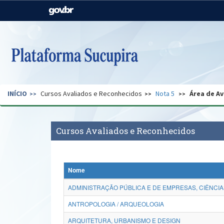
Casa Civil
Ministério da Justiça e
Segurança Pública
Ministério da Agricultura,
Ministério da Educação
Pecuária e Abastecimento
Ministério do Meio Ambiente
Ministério do Turismo
INÍCIO
Cursos Avaliados e Reconhecidos
Nota 5
Área de Av
Secretaria de Governo
Gabinete de Segurança
Institucional
Cursos Avaliados e Reconhecidos
Nome
ADMINISTRAÇÃO PÚBLICA E DE EMPRESAS, CIÊNCIA
ANTROPOLOGIA / ARQUEOLOGIA
ARQUITETURA, URBANISMO E DESIGN