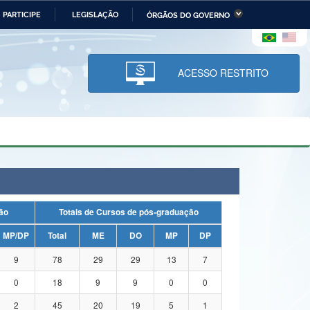
PARTICIPE
LEGISLAÇÃO
ÓRGÃOS DO GOVERNO
stério da Economia
Ministério da Infraestrutura
stério de Minas e Energia
Ministério da Ciência,
Tecnologia, Inovações e
ACESSO RESTRITO
Comunicações
tério da Mulher, da Família
Secretaria-Geral
s Direitos Humanos
lto
uação
Totais de Cursos de pós-graduação
MP/DP
Total
ME
DO
MP
DP
9
78
29
29
13
7
0
18
9
9
0
0
2
45
20
19
5
1