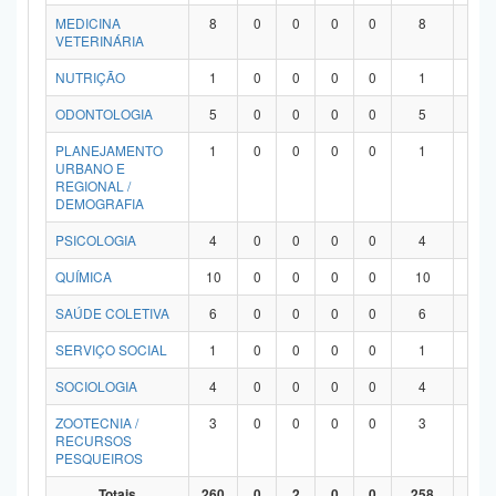
MEDICINA
8
0
0
0
0
8
0
VETERINÁRIA
NUTRIÇÃO
1
0
0
0
0
1
0
ODONTOLOGIA
5
0
0
0
0
5
0
PLANEJAMENTO
1
0
0
0
0
1
0
URBANO E
REGIONAL /
DEMOGRAFIA
PSICOLOGIA
4
0
0
0
0
4
0
QUÍMICA
10
0
0
0
0
10
0
SAÚDE COLETIVA
6
0
0
0
0
6
0
SERVIÇO SOCIAL
1
0
0
0
0
1
0
SOCIOLOGIA
4
0
0
0
0
4
0
ZOOTECNIA /
3
0
0
0
0
3
0
RECURSOS
PESQUEIROS
Totais
260
0
2
0
0
258
0