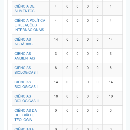
Planalto
CIÊNCIA DE
4
0
0
0
0
4
0
ALIMENTOS
CIÊNCIA POLÍTICA
4
0
0
0
0
4
0
E RELAÇÕES
INTERNACIONAIS
CIÊNCIAS
14
0
0
0
0
14
0
AGRÁRIAS I
CIÊNCIAS
3
0
0
0
0
3
0
AMBIENTAIS
CIÊNCIAS
6
0
0
0
0
6
0
BIOLÓGICAS I
CIÊNCIAS
14
0
0
0
0
14
0
BIOLÓGICAS II
CIÊNCIAS
10
0
0
0
0
10
0
BIOLÓGICAS III
CIÊNCIAS DA
0
0
0
0
0
0
0
RELIGIÃO E
TEOLOGIA
CIÊNCIAS E
0
0
0
0
0
0
0