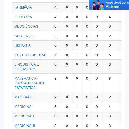
FARMÁCIA
4
0
0
0
0
4
0
FILOSOFIA
4
0
0
0
0
4
0
GEOCIÊNCIAS
8
0
0
0
0
8
0
GEOGRAFIA
2
0
0
0
0
2
0
HISTÓRIA
6
0
0
0
0
6
0
INTERDISCIPLINAR
7
0
1
0
0
6
0
LINGUÍSTICA E
8
0
0
0
0
8
0
LITERATURA
MATEMÁTICA /
8
0
0
0
0
8
0
PROBABILIDADE E
ESTATÍSTICA
MATERIAIS
2
0
0
0
0
2
0
MEDICINA I
5
0
1
0
0
4
0
MEDICINA II
8
0
0
0
0
8
0
MEDICINA III
3
0
0
0
0
3
0