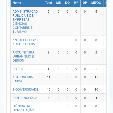
Nome
Total
ME
DO
MP
DP
ME/DO
MP/
Ministério da Ciência, Tecnologia, Inovações e Comunicações
ADMINISTRAÇÃO
5
0
0
0
0
5
0
PÚBLICA E DE
Ministério do Meio Ambiente
EMPRESAS,
CIÊNCIAS
Ministério do Turismo
CONTÁBEIS E
TURISMO
Ministério do Desenvolvimento Regional
ANTROPOLOGIA /
3
0
0
0
0
3
0
ARQUEOLOGIA
Controladoria-Geral da União
ARQUITETURA,
2
0
0
0
0
2
0
URBANISMO E
Ministério da Mulher, da Família e dos Direitos Humanos
DESIGN
Secretaria-Geral
ARTES
1
0
0
0
0
1
0
ASTRONOMIA /
11
0
0
0
0
11
0
Secretaria de Governo
FÍSICA
Gabinete de Segurança Institucional
BIODIVERSIDADE
10
0
0
0
0
10
0
Advocacia-Geral da União
BIOTECNOLOGIA
4
0
0
0
0
4
0
CIÊNCIA DA
8
0
0
0
0
8
0
Banco Central do Brasil
COMPUTAÇÃO