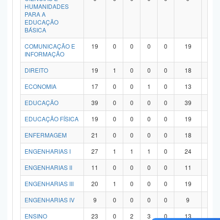
HUMANIDADES
PARA A
EDUCAÇÃO
BÁSICA
COMUNICAÇÃO E
19
0
0
0
0
19
0
INFORMAÇÃO
DIREITO
19
1
0
0
0
18
0
ECONOMIA
17
0
0
1
0
13
3
EDUCAÇÃO
39
0
0
0
0
39
0
EDUCAÇÃO FÍSICA
19
0
0
0
0
19
0
ENFERMAGEM
21
0
0
0
0
18
3
ENGENHARIAS I
27
1
1
1
0
24
0
ENGENHARIAS II
11
0
0
0
0
11
0
ENGENHARIAS III
20
1
0
0
0
19
0
ENGENHARIAS IV
9
0
0
0
0
9
0
ENSINO
23
0
2
3
0
13
5