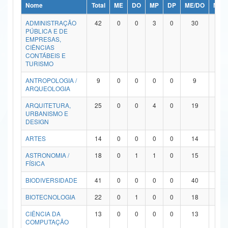
Nome
Total
ME
DO
MP
DP
ME/DO
MP/
Ministério da Ciência, Tecnologia, Inovações e Comunicações
ADMINISTRAÇÃO
42
0
0
3
0
30
9
PÚBLICA E DE
Ministério do Meio Ambiente
EMPRESAS,
CIÊNCIAS
Ministério do Turismo
CONTÁBEIS E
TURISMO
Ministério do Desenvolvimento Regional
ANTROPOLOGIA /
9
0
0
0
0
9
0
ARQUEOLOGIA
Controladoria-Geral da União
ARQUITETURA,
25
0
0
4
0
19
2
URBANISMO E
Ministério da Mulher, da Família e dos Direitos Humanos
DESIGN
Secretaria-Geral
ARTES
14
0
0
0
0
14
0
ASTRONOMIA /
18
0
1
1
0
15
1
Secretaria de Governo
FÍSICA
Gabinete de Segurança Institucional
BIODIVERSIDADE
41
0
0
0
0
40
1
Advocacia-Geral da União
BIOTECNOLOGIA
22
0
1
0
0
18
3
CIÊNCIA DA
13
0
0
0
0
13
0
Banco Central do Brasil
COMPUTAÇÃO