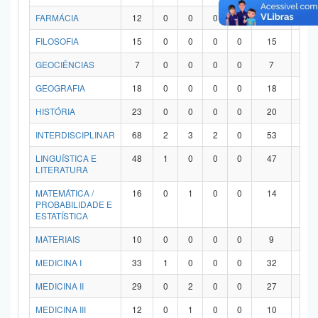
FARMÁCIA
12
0
0
0
0
12
0
FILOSOFIA
15
0
0
0
0
15
0
GEOCIÊNCIAS
7
0
0
0
0
7
0
GEOGRAFIA
18
0
0
0
0
18
0
HISTÓRIA
23
0
0
0
0
20
3
INTERDISCIPLINAR
68
2
3
2
0
53
8
LINGUÍSTICA E
48
1
0
0
0
47
0
LITERATURA
MATEMÁTICA /
16
0
1
0
0
14
1
PROBABILIDADE E
ESTATÍSTICA
MATERIAIS
10
0
0
0
0
9
1
MEDICINA I
33
1
0
0
0
32
0
MEDICINA II
29
0
2
0
0
27
0
MEDICINA III
12
0
1
0
0
10
1