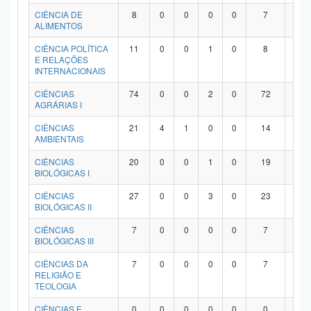
Planalto
CIÊNCIA DE
8
0
0
0
0
7
1
ALIMENTOS
CIÊNCIA POLÍTICA
11
0
0
1
0
8
2
E RELAÇÕES
INTERNACIONAIS
CIÊNCIAS
74
0
0
2
0
72
0
AGRÁRIAS I
CIÊNCIAS
21
4
1
0
0
14
2
AMBIENTAIS
CIÊNCIAS
20
0
0
1
0
19
0
BIOLÓGICAS I
CIÊNCIAS
27
0
0
3
0
23
1
BIOLÓGICAS II
CIÊNCIAS
7
0
0
0
0
7
0
BIOLÓGICAS III
CIÊNCIAS DA
7
0
0
0
0
7
0
RELIGIÃO E
TEOLOGIA
CIÊNCIAS E
0
0
0
0
0
0
0