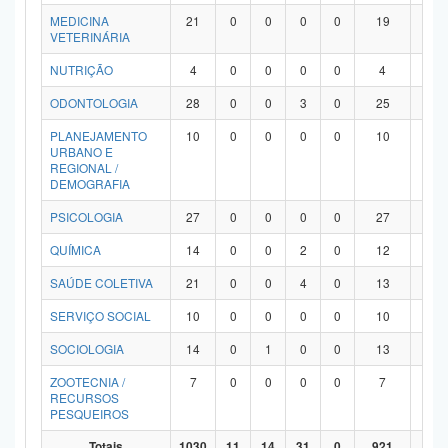
MEDICINA
21
0
0
0
0
19
2
VETERINÁRIA
NUTRIÇÃO
4
0
0
0
0
4
0
ODONTOLOGIA
28
0
0
3
0
25
0
PLANEJAMENTO
10
0
0
0
0
10
0
URBANO E
REGIONAL /
DEMOGRAFIA
PSICOLOGIA
27
0
0
0
0
27
0
QUÍMICA
14
0
0
2
0
12
0
SAÚDE COLETIVA
21
0
0
4
0
13
4
SERVIÇO SOCIAL
10
0
0
0
0
10
0
SOCIOLOGIA
14
0
1
0
0
13
0
ZOOTECNIA /
7
0
0
0
0
7
0
RECURSOS
PESQUEIROS
Totais
1030
11
14
31
0
921
53