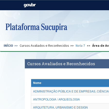
Casa Civil
Ministério da Justiça e
Segurança Pública
Ministério da Agricultura,
Ministério da Educação
Pecuária e Abastecimento
Ministério do Meio Ambiente
Ministério do Turismo
INÍCIO
Cursos Avaliados e Reconhecidos
Nota 7
Área de Av
Secretaria de Governo
Gabinete de Segurança
Institucional
Cursos Avaliados e Reconhecidos
Nome
ADMINISTRAÇÃO PÚBLICA E DE EMPRESAS, CIÊNCIA
ANTROPOLOGIA / ARQUEOLOGIA
ARQUITETURA, URBANISMO E DESIGN