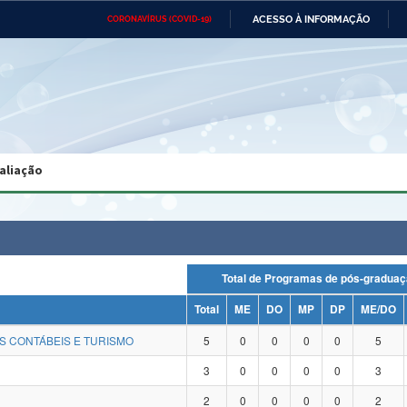
ACESSO À INFORMAÇÃO
CORONAVÍRUS (COVID-19)
Ministério da Defesa
Ministério das Relações
Mini
Exteriores
IR
PARA
O
CONTEÚDO
Ministério da Cidadania
Ministério da Saúde
Mini
Ministério do Desenvolvimento
Controladoria-Geral da União
Minis
Regional
e do
aliação
Advocacia-Geral da União
Banco Central do Brasil
Plana
Total de Programas de pós-gra
Total
ME
DO
MP
DP
ME/DO
S CONTÁBEIS E TURISMO
5
0
0
0
0
5
3
0
0
0
0
3
2
0
0
0
0
2