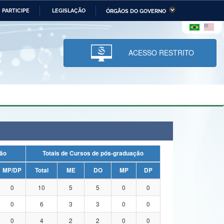
PARTICIPE
LEGISLAÇÃO
ÓRGÃOS DO GOVERNO
stério da Economia
Ministério da Infraestrutura
stério de Minas e Energia
Ministério da Ciência,
Tecnologia, Inovações e
ACESSO RESTRITO
Comunicações
tério da Mulher, da Família
Secretaria-Geral
s Direitos Humanos
lto
duação
Totais de Cursos de pós-graduação
MP/DP
Total
ME
DO
MP
DP
0
10
5
5
0
0
0
6
3
3
0
0
0
4
2
2
0
0