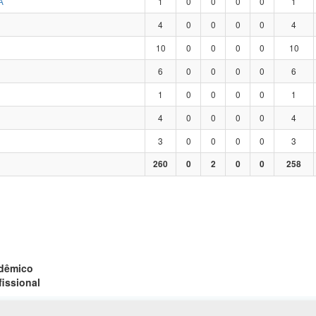
A
1
0
0
0
0
1
4
0
0
0
0
4
10
0
0
0
0
10
6
0
0
0
0
6
1
0
0
0
0
1
4
0
0
0
0
4
3
0
0
0
0
3
260
0
2
0
0
258
adêmico
fissional