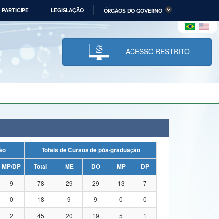
PARTICIPE
LEGISLAÇÃO
ÓRGÃOS DO GOVERNO
stério da Economia
Ministério da Infraestrutura
stério de Minas e Energia
Ministério da Ciência,
Tecnologia, Inovações e
ACESSO RESTRITO
Comunicações
tério da Mulher, da Família
Secretaria-Geral
s Direitos Humanos
lto
uação
Totais de Cursos de pós-graduação
MP/DP
Total
ME
DO
MP
DP
9
78
29
29
13
7
0
18
9
9
0
0
2
45
20
19
5
1