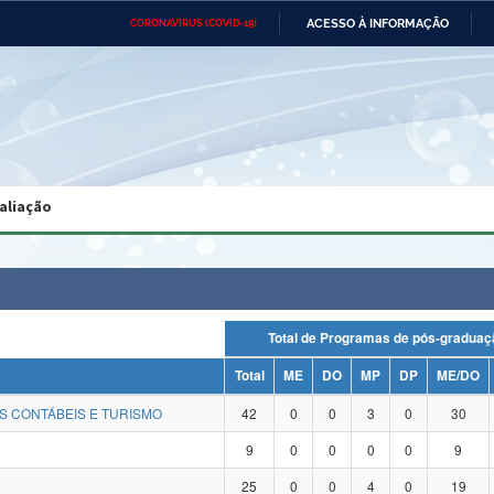
ACESSO À INFORMAÇÃO
CORONAVÍRUS (COVID-19)
Ministério da Defesa
Ministério das Relações
Mini
Exteriores
IR
PARA
O
CONTEÚDO
Ministério da Cidadania
Ministério da Saúde
Mini
Ministério do Desenvolvimento
Controladoria-Geral da União
Minis
Regional
e do
aliação
Advocacia-Geral da União
Banco Central do Brasil
Plana
Total de Programas de pós-grad
Total
ME
DO
MP
DP
ME/DO
S CONTÁBEIS E TURISMO
42
0
0
3
0
30
9
0
0
0
0
9
25
0
0
4
0
19