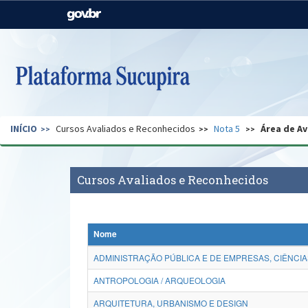
Casa Civil
Ministério da Justiça e
Segurança Pública
Ministério da Agricultura,
Ministério da Educação
Pecuária e Abastecimento
Ministério do Meio Ambiente
Ministério do Turismo
INÍCIO
Cursos Avaliados e Reconhecidos
Nota 5
Área de Av
Secretaria de Governo
Gabinete de Segurança
Institucional
Cursos Avaliados e Reconhecidos
Nome
ADMINISTRAÇÃO PÚBLICA E DE EMPRESAS, CIÊNCIA
ANTROPOLOGIA / ARQUEOLOGIA
ARQUITETURA, URBANISMO E DESIGN