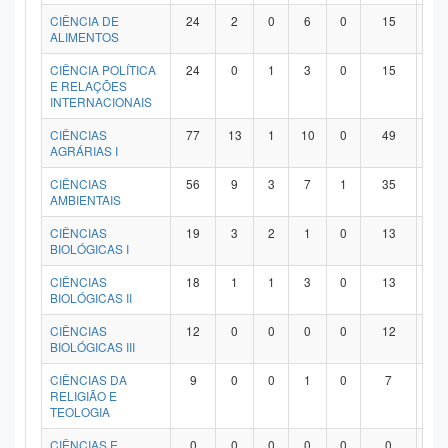
Planalto
CIÊNCIA DE
24
2
0
6
0
15
1
ALIMENTOS
CIÊNCIA POLÍTICA
24
0
1
3
0
15
5
E RELAÇÕES
INTERNACIONAIS
CIÊNCIAS
77
13
1
10
0
49
4
AGRÁRIAS I
CIÊNCIAS
56
9
3
7
1
35
1
AMBIENTAIS
CIÊNCIAS
19
3
2
1
0
13
0
BIOLÓGICAS I
CIÊNCIAS
18
1
1
3
0
13
0
BIOLÓGICAS II
CIÊNCIAS
12
0
0
0
0
12
0
BIOLÓGICAS III
CIÊNCIAS DA
9
0
0
1
0
7
1
RELIGIÃO E
TEOLOGIA
CIÊNCIAS E
0
0
0
0
0
0
0