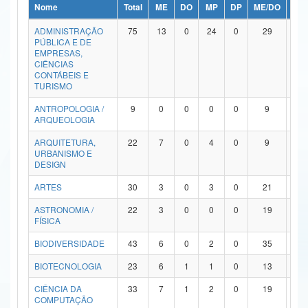
Nome
Total
ME
DO
MP
DP
ME/DO
MP/
Ministério da Ciência, Tecnologia, Inovações e Comunicações
ADMINISTRAÇÃO
75
13
0
24
0
29
9
PÚBLICA E DE
Ministério do Meio Ambiente
EMPRESAS,
CIÊNCIAS
Ministério do Turismo
CONTÁBEIS E
TURISMO
Ministério do Desenvolvimento Regional
ANTROPOLOGIA /
9
0
0
0
0
9
0
ARQUEOLOGIA
Controladoria-Geral da União
ARQUITETURA,
22
7
0
4
0
9
2
URBANISMO E
Ministério da Mulher, da Família e dos Direitos Humanos
DESIGN
Secretaria-Geral
ARTES
30
3
0
3
0
21
3
ASTRONOMIA /
22
3
0
0
0
19
0
Secretaria de Governo
FÍSICA
Gabinete de Segurança Institucional
BIODIVERSIDADE
43
6
0
2
0
35
0
Advocacia-Geral da União
BIOTECNOLOGIA
23
6
1
1
0
13
2
CIÊNCIA DA
33
7
1
2
0
19
4
Banco Central do Brasil
COMPUTAÇÃO