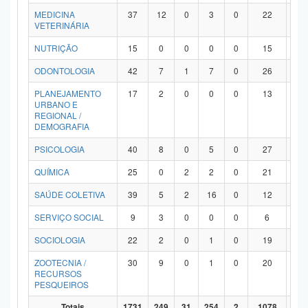
MEDICINA
37
12
0
3
0
22
0
VETERINÁRIA
NUTRIÇÃO
15
0
0
0
0
15
0
ODONTOLOGIA
42
7
1
7
0
26
1
PLANEJAMENTO
17
2
0
0
0
13
2
URBANO E
REGIONAL /
DEMOGRAFIA
PSICOLOGIA
40
8
0
5
0
27
0
QUÍMICA
25
0
2
2
0
21
0
SAÚDE COLETIVA
39
5
2
16
0
12
4
SERVIÇO SOCIAL
9
3
0
0
0
6
0
SOCIOLOGIA
22
2
0
1
0
19
0
ZOOTECNIA /
30
9
0
1
0
20
0
RECURSOS
PESQUEIROS
Totais
1731
249
31
254
2
1078
11