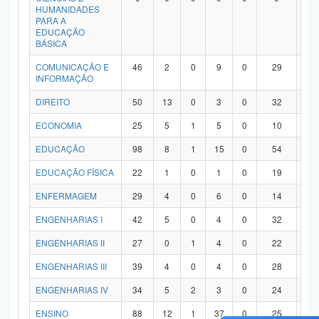
HUMANIDADES
PARA A
EDUCAÇÃO
BÁSICA
COMUNICAÇÃO E
46
2
0
9
0
29
6
INFORMAÇÃO
DIREITO
50
13
0
3
0
32
2
ECONOMIA
25
5
1
5
0
10
4
EDUCAÇÃO
98
8
1
15
0
54
2
EDUCAÇÃO FÍSICA
22
1
0
1
0
19
1
ENFERMAGEM
29
4
0
6
0
14
5
ENGENHARIAS I
42
5
0
4
0
32
1
ENGENHARIAS II
27
0
1
4
0
22
0
ENGENHARIAS III
39
4
0
4
0
28
3
ENGENHARIAS IV
34
5
2
3
0
24
0
ENSINO
88
12
1
37
0
25
1