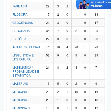
FARMÁCIA
29
3
2
1
0
21
2
FILOSOFIA
17
2
0
1
0
13
1
GEOCIÊNCIAS
21
3
0
1
0
17
0
GEOGRAFIA
35
7
0
2
0
25
1
HISTÓRIA
27
3
0
1
0
20
3
INTERDISCIPLINAR
170
26
4
28
1
98
1
LINGUÍSTICA E
53
9
0
5
0
39
0
LITERATURA
MATEMÁTICA /
21
8
2
4
0
7
0
PROBABILIDADE E
ESTATÍSTICA
MATERIAIS
16
5
0
2
0
9
0
MEDICINA I
29
2
1
10
0
16
0
MEDICINA II
23
1
0
3
0
18
1
MEDICINA III
18
0
1
3
0
12
2