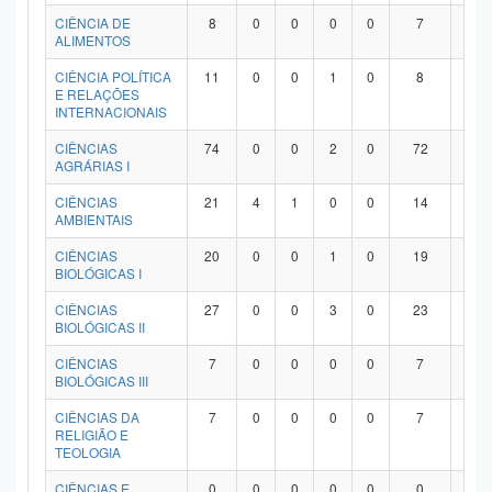
Planalto
CIÊNCIA DE
8
0
0
0
0
7
1
ALIMENTOS
CIÊNCIA POLÍTICA
11
0
0
1
0
8
2
E RELAÇÕES
INTERNACIONAIS
CIÊNCIAS
74
0
0
2
0
72
0
AGRÁRIAS I
CIÊNCIAS
21
4
1
0
0
14
2
AMBIENTAIS
CIÊNCIAS
20
0
0
1
0
19
0
BIOLÓGICAS I
CIÊNCIAS
27
0
0
3
0
23
1
BIOLÓGICAS II
CIÊNCIAS
7
0
0
0
0
7
0
BIOLÓGICAS III
CIÊNCIAS DA
7
0
0
0
0
7
0
RELIGIÃO E
TEOLOGIA
CIÊNCIAS E
0
0
0
0
0
0
0