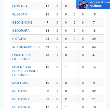
FARMÁCIA
12
0
0
0
0
12
0
FILOSOFIA
15
0
0
0
0
15
0
GEOCIÊNCIAS
7
0
0
0
0
7
0
GEOGRAFIA
18
0
0
0
0
18
0
HISTÓRIA
23
0
0
0
0
20
3
INTERDISCIPLINAR
68
2
3
2
0
53
8
LINGUÍSTICA E
48
1
0
0
0
47
0
LITERATURA
MATEMÁTICA /
16
0
1
0
0
14
1
PROBABILIDADE E
ESTATÍSTICA
MATERIAIS
10
0
0
0
0
9
1
MEDICINA I
33
1
0
0
0
32
0
MEDICINA II
29
0
2
0
0
27
0
MEDICINA III
12
0
1
0
0
10
1