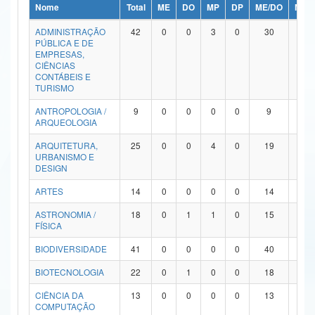
Nome
Total
ME
DO
MP
DP
ME/DO
MP/
Ministério da Ciência, Tecnologia, Inovações e Comunicações
ADMINISTRAÇÃO
42
0
0
3
0
30
9
PÚBLICA E DE
Ministério do Meio Ambiente
EMPRESAS,
CIÊNCIAS
Ministério do Turismo
CONTÁBEIS E
TURISMO
Ministério do Desenvolvimento Regional
ANTROPOLOGIA /
9
0
0
0
0
9
0
ARQUEOLOGIA
Controladoria-Geral da União
ARQUITETURA,
25
0
0
4
0
19
2
URBANISMO E
Ministério da Mulher, da Família e dos Direitos Humanos
DESIGN
Secretaria-Geral
ARTES
14
0
0
0
0
14
0
ASTRONOMIA /
18
0
1
1
0
15
1
Secretaria de Governo
FÍSICA
Gabinete de Segurança Institucional
BIODIVERSIDADE
41
0
0
0
0
40
1
Advocacia-Geral da União
BIOTECNOLOGIA
22
0
1
0
0
18
3
CIÊNCIA DA
13
0
0
0
0
13
0
Banco Central do Brasil
COMPUTAÇÃO