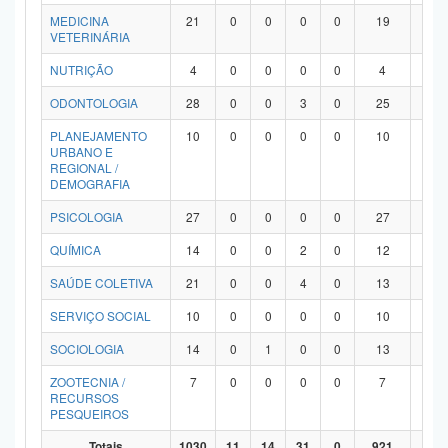
MEDICINA
21
0
0
0
0
19
2
VETERINÁRIA
NUTRIÇÃO
4
0
0
0
0
4
0
ODONTOLOGIA
28
0
0
3
0
25
0
PLANEJAMENTO
10
0
0
0
0
10
0
URBANO E
REGIONAL /
DEMOGRAFIA
PSICOLOGIA
27
0
0
0
0
27
0
QUÍMICA
14
0
0
2
0
12
0
SAÚDE COLETIVA
21
0
0
4
0
13
4
SERVIÇO SOCIAL
10
0
0
0
0
10
0
SOCIOLOGIA
14
0
1
0
0
13
0
ZOOTECNIA /
7
0
0
0
0
7
0
RECURSOS
PESQUEIROS
Totais
1030
11
14
31
0
921
53