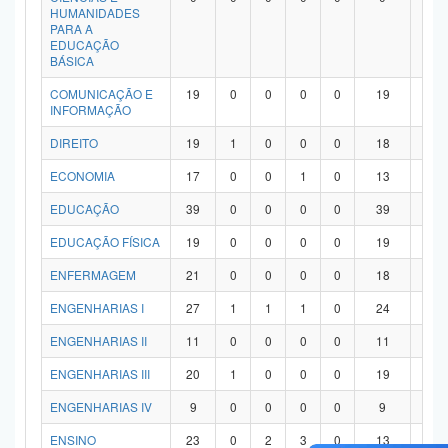
HUMANIDADES
PARA A
EDUCAÇÃO
BÁSICA
COMUNICAÇÃO E
19
0
0
0
0
19
0
INFORMAÇÃO
DIREITO
19
1
0
0
0
18
0
ECONOMIA
17
0
0
1
0
13
3
EDUCAÇÃO
39
0
0
0
0
39
0
EDUCAÇÃO FÍSICA
19
0
0
0
0
19
0
ENFERMAGEM
21
0
0
0
0
18
3
ENGENHARIAS I
27
1
1
1
0
24
0
ENGENHARIAS II
11
0
0
0
0
11
0
ENGENHARIAS III
20
1
0
0
0
19
0
ENGENHARIAS IV
9
0
0
0
0
9
0
ENSINO
23
0
2
3
0
13
5