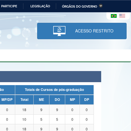
PARTICIPE
LEGISLAÇÃO
ÓRGÃOS DO GOVERNO
stério da Economia
Ministério da Infraestrutura
stério de Minas e Energia
Ministério da Ciência,
Tecnologia, Inovações e
ACESSO RESTRITO
Comunicações
tério da Mulher, da Família
Secretaria-Geral
s Direitos Humanos
lto
duação
Totais de Cursos de pós-graduação
MP/DP
Total
ME
DO
MP
DP
0
18
9
9
0
0
0
10
5
5
0
0
0
18
9
9
0
0