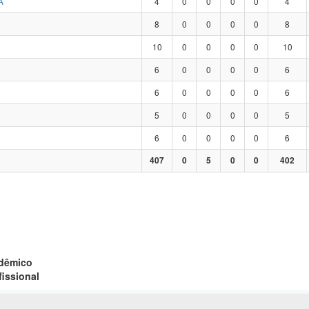
A
4
0
0
0
0
4
8
0
0
0
0
8
10
0
0
0
0
10
6
0
0
0
0
6
6
0
0
0
0
6
5
0
0
0
0
5
6
0
0
0
0
6
407
0
5
0
0
402
adêmico
fissional