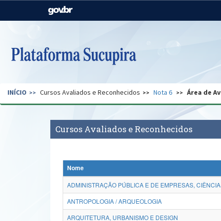
Casa Civil
Ministério da Justiça e
Segurança Pública
Ministério da Agricultura,
Ministério da Educação
Pecuária e Abastecimento
Ministério do Meio Ambiente
Ministério do Turismo
INÍCIO
Cursos Avaliados e Reconhecidos
Nota 6
Área de Av
Secretaria de Governo
Gabinete de Segurança
Institucional
Cursos Avaliados e Reconhecidos
Nome
ADMINISTRAÇÃO PÚBLICA E DE EMPRESAS, CIÊNCIA
ANTROPOLOGIA / ARQUEOLOGIA
ARQUITETURA, URBANISMO E DESIGN