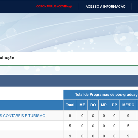
ACESSO À INFORMAÇÃO
CORONAVÍRUS (COVID-19)
Ministério da Defesa
Ministério das Relações
Mini
Exteriores
IR
PARA
O
CONTEÚDO
Ministério da Cidadania
Ministério da Saúde
Mini
Ministério do Desenvolvimento
Controladoria-Geral da União
Minis
Regional
e do
aliação
Advocacia-Geral da União
Banco Central do Brasil
Plana
Total de Programas de pós-gra
Total
ME
DO
MP
DP
ME/DO
S CONTÁBEIS E TURISMO
9
0
0
0
0
9
5
0
0
0
0
5
9
0
0
0
0
9