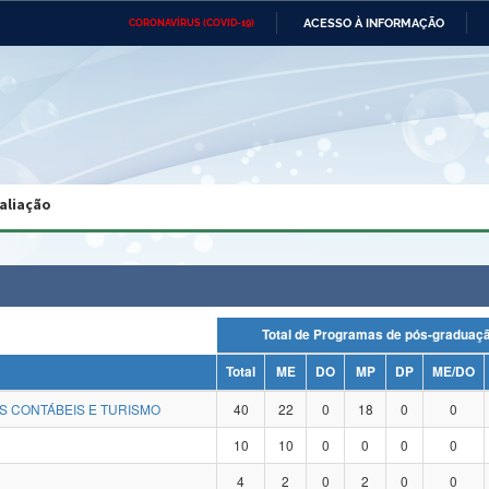
ACESSO À INFORMAÇÃO
CORONAVÍRUS (COVID-19)
Ministério da Defesa
Ministério das Relações
Mini
Exteriores
IR
PARA
O
CONTEÚDO
Ministério da Cidadania
Ministério da Saúde
Mini
Ministério do Desenvolvimento
Controladoria-Geral da União
Minis
Regional
e do
aliação
Advocacia-Geral da União
Banco Central do Brasil
Plana
Total de Programas de pós-gradu
Total
ME
DO
MP
DP
ME/DO
S CONTÁBEIS E TURISMO
40
22
0
18
0
0
10
10
0
0
0
0
4
2
0
2
0
0