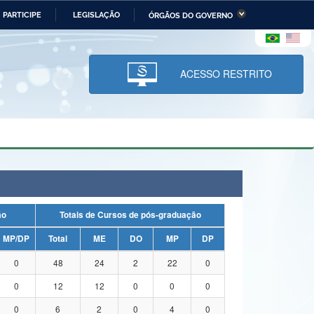
PARTICIPE
LEGISLAÇÃO
ÓRGÃOS DO GOVERNO
stério da Economia
Ministério da Infraestrutura
stério de Minas e Energia
Ministério da Ciência,
Tecnologia, Inovações e
ACESSO RESTRITO
Comunicações
tério da Mulher, da Família
Secretaria-Geral
s Direitos Humanos
lto
ação
Totais de Cursos de pós-graduação
MP/DP
Total
ME
DO
MP
DP
0
48
24
2
22
0
0
12
12
0
0
0
0
6
2
0
4
0