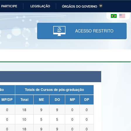
PARTICIPE
LEGISLAÇÃO
ÓRGÃOS DO GOVERNO
stério da Economia
Ministério da Infraestrutura
stério de Minas e Energia
Ministério da Ciência,
Tecnologia, Inovações e
ACESSO RESTRITO
Comunicações
tério da Mulher, da Família
Secretaria-Geral
s Direitos Humanos
lto
duação
Totais de Cursos de pós-graduação
MP/DP
Total
ME
DO
MP
DP
0
18
9
9
0
0
0
10
5
5
0
0
0
18
9
9
0
0