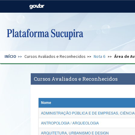
Casa Civil
Ministério da Justiça e
Segurança Pública
Ministério da Agricultura,
Ministério da Educação
Pecuária e Abastecimento
Ministério do Meio Ambiente
Ministério do Turismo
INÍCIO
Cursos Avaliados e Reconhecidos
Nota 6
Área de Av
Secretaria de Governo
Gabinete de Segurança
Institucional
Cursos Avaliados e Reconhecidos
Nome
ADMINISTRAÇÃO PÚBLICA E DE EMPRESAS, CIÊNCIA
ANTROPOLOGIA / ARQUEOLOGIA
ARQUITETURA, URBANISMO E DESIGN