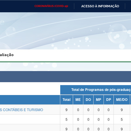
ACESSO À INFORMAÇÃO
CORONAVÍRUS (COVID-19)
Ministério da Defesa
Ministério das Relações
Mini
Exteriores
IR
PARA
O
CONTEÚDO
Ministério da Cidadania
Ministério da Saúde
Mini
Ministério do Desenvolvimento
Controladoria-Geral da União
Minis
Regional
e do
aliação
Advocacia-Geral da União
Banco Central do Brasil
Plana
Total de Programas de pós-gra
Total
ME
DO
MP
DP
ME/DO
S CONTÁBEIS E TURISMO
9
0
0
0
0
9
5
0
0
0
0
5
9
0
0
0
0
9