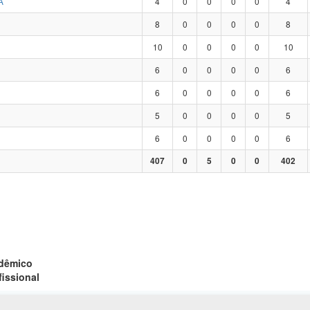
A
4
0
0
0
0
4
8
0
0
0
0
8
10
0
0
0
0
10
6
0
0
0
0
6
6
0
0
0
0
6
5
0
0
0
0
5
6
0
0
0
0
6
407
0
5
0
0
402
adêmico
fissional