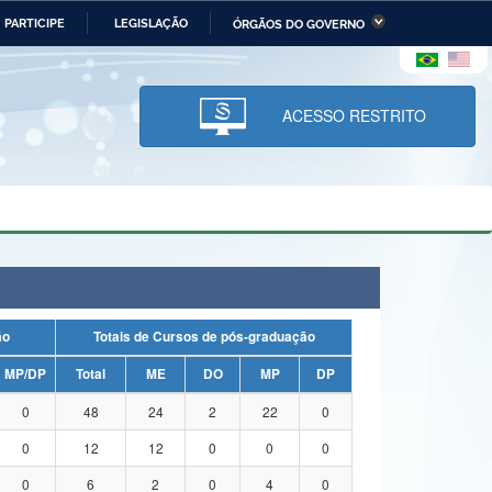
PARTICIPE
LEGISLAÇÃO
ÓRGÃOS DO GOVERNO
stério da Economia
Ministério da Infraestrutura
stério de Minas e Energia
Ministério da Ciência,
Tecnologia, Inovações e
ACESSO RESTRITO
Comunicações
tério da Mulher, da Família
Secretaria-Geral
s Direitos Humanos
lto
ação
Totais de Cursos de pós-graduação
MP/DP
Total
ME
DO
MP
DP
0
48
24
2
22
0
0
12
12
0
0
0
0
6
2
0
4
0