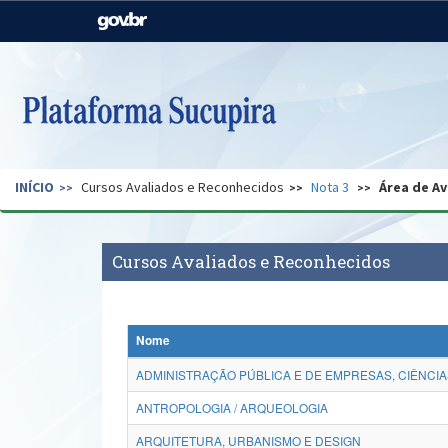
Casa Civil
Ministério da Justiça e
Segurança Pública
Ministério da Agricultura,
Ministério da Educação
Pecuária e Abastecimento
Ministério do Meio Ambiente
Ministério do Turismo
INÍCIO
Cursos Avaliados e Reconhecidos
Nota 3
Área de Av
Secretaria de Governo
Gabinete de Segurança
Institucional
Cursos Avaliados e Reconhecidos
Nome
ADMINISTRAÇÃO PÚBLICA E DE EMPRESAS, CIÊNCIA
ANTROPOLOGIA / ARQUEOLOGIA
ARQUITETURA, URBANISMO E DESIGN