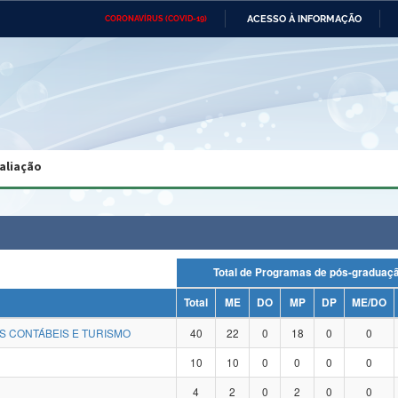
ACESSO À INFORMAÇÃO
CORONAVÍRUS (COVID-19)
Ministério da Defesa
Ministério das Relações
Mini
Exteriores
IR
PARA
O
CONTEÚDO
Ministério da Cidadania
Ministério da Saúde
Mini
Ministério do Desenvolvimento
Controladoria-Geral da União
Minis
Regional
e do
aliação
Advocacia-Geral da União
Banco Central do Brasil
Plana
Total de Programas de pós-gradu
Total
ME
DO
MP
DP
ME/DO
S CONTÁBEIS E TURISMO
40
22
0
18
0
0
10
10
0
0
0
0
4
2
0
2
0
0