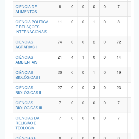
Planalto
CIÊNCIA DE
8
0
0
0
0
7
1
ALIMENTOS
CIÊNCIA POLÍTICA
11
0
0
1
0
8
2
E RELAÇÕES
INTERNACIONAIS
CIÊNCIAS
74
0
0
2
0
72
0
AGRÁRIAS I
CIÊNCIAS
21
4
1
0
0
14
2
AMBIENTAIS
CIÊNCIAS
20
0
0
1
0
19
0
BIOLÓGICAS I
CIÊNCIAS
27
0
0
3
0
23
1
BIOLÓGICAS II
CIÊNCIAS
7
0
0
0
0
7
0
BIOLÓGICAS III
CIÊNCIAS DA
7
0
0
0
0
7
0
RELIGIÃO E
TEOLOGIA
CIÊNCIAS E
0
0
0
0
0
0
0