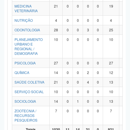
MEDICINA
21
0
0
0
0
19
2
VETERINÁRIA
NUTRIÇÃO
4
0
0
0
0
4
0
ODONTOLOGIA
28
0
0
3
0
25
0
PLANEJAMENTO
10
0
0
0
0
10
0
URBANO E
REGIONAL /
DEMOGRAFIA
PSICOLOGIA
27
0
0
0
0
27
0
QUÍMICA
14
0
0
2
0
12
0
SAÚDE COLETIVA
21
0
0
4
0
13
4
SERVIÇO SOCIAL
10
0
0
0
0
10
0
SOCIOLOGIA
14
0
1
0
0
13
0
ZOOTECNIA /
7
0
0
0
0
7
0
RECURSOS
PESQUEIROS
Totais
1030
11
14
31
0
921
53