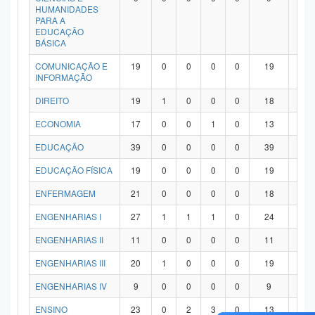
HUMANIDADES
PARA A
EDUCAÇÃO
BÁSICA
COMUNICAÇÃO E
19
0
0
0
0
19
0
INFORMAÇÃO
DIREITO
19
1
0
0
0
18
0
ECONOMIA
17
0
0
1
0
13
3
EDUCAÇÃO
39
0
0
0
0
39
0
EDUCAÇÃO FÍSICA
19
0
0
0
0
19
0
ENFERMAGEM
21
0
0
0
0
18
3
ENGENHARIAS I
27
1
1
1
0
24
0
ENGENHARIAS II
11
0
0
0
0
11
0
ENGENHARIAS III
20
1
0
0
0
19
0
ENGENHARIAS IV
9
0
0
0
0
9
0
ENSINO
23
0
2
3
0
13
5