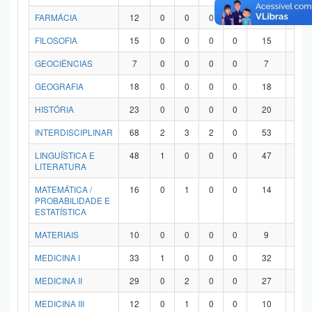
FARMÁCIA
12
0
0
0
0
12
0
FILOSOFIA
15
0
0
0
0
15
0
GEOCIÊNCIAS
7
0
0
0
0
7
0
GEOGRAFIA
18
0
0
0
0
18
0
HISTÓRIA
23
0
0
0
0
20
3
INTERDISCIPLINAR
68
2
3
2
0
53
8
LINGUÍSTICA E
48
1
0
0
0
47
0
LITERATURA
MATEMÁTICA /
16
0
1
0
0
14
1
PROBABILIDADE E
ESTATÍSTICA
MATERIAIS
10
0
0
0
0
9
1
MEDICINA I
33
1
0
0
0
32
0
MEDICINA II
29
0
2
0
0
27
0
MEDICINA III
12
0
1
0
0
10
1