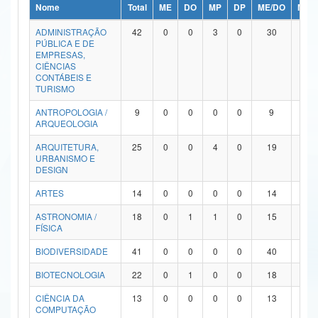
Nome
Total
ME
DO
MP
DP
ME/DO
MP/
Ministério da Ciência, Tecnologia, Inovações e Comunicações
ADMINISTRAÇÃO
42
0
0
3
0
30
9
PÚBLICA E DE
Ministério do Meio Ambiente
EMPRESAS,
CIÊNCIAS
Ministério do Turismo
CONTÁBEIS E
TURISMO
Ministério do Desenvolvimento Regional
ANTROPOLOGIA /
9
0
0
0
0
9
0
ARQUEOLOGIA
Controladoria-Geral da União
ARQUITETURA,
25
0
0
4
0
19
2
URBANISMO E
Ministério da Mulher, da Família e dos Direitos Humanos
DESIGN
Secretaria-Geral
ARTES
14
0
0
0
0
14
0
ASTRONOMIA /
18
0
1
1
0
15
1
Secretaria de Governo
FÍSICA
Gabinete de Segurança Institucional
BIODIVERSIDADE
41
0
0
0
0
40
1
Advocacia-Geral da União
BIOTECNOLOGIA
22
0
1
0
0
18
3
CIÊNCIA DA
13
0
0
0
0
13
0
Banco Central do Brasil
COMPUTAÇÃO