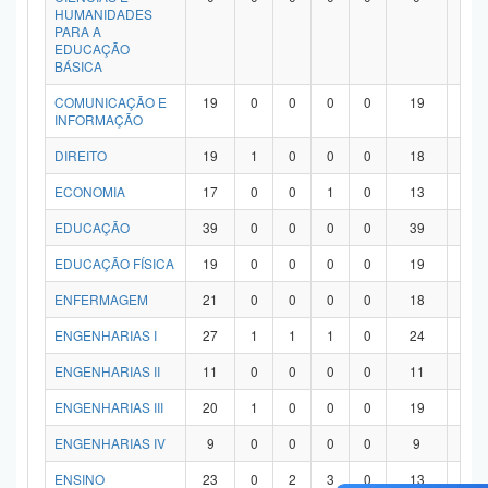
HUMANIDADES
PARA A
EDUCAÇÃO
BÁSICA
COMUNICAÇÃO E
19
0
0
0
0
19
0
INFORMAÇÃO
DIREITO
19
1
0
0
0
18
0
ECONOMIA
17
0
0
1
0
13
3
EDUCAÇÃO
39
0
0
0
0
39
0
EDUCAÇÃO FÍSICA
19
0
0
0
0
19
0
ENFERMAGEM
21
0
0
0
0
18
3
ENGENHARIAS I
27
1
1
1
0
24
0
ENGENHARIAS II
11
0
0
0
0
11
0
ENGENHARIAS III
20
1
0
0
0
19
0
ENGENHARIAS IV
9
0
0
0
0
9
0
ENSINO
23
0
2
3
0
13
5