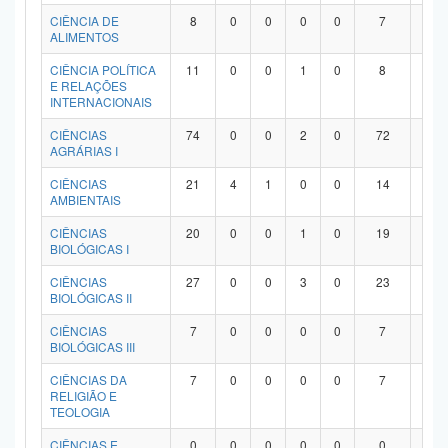
Planalto
CIÊNCIA DE
8
0
0
0
0
7
1
ALIMENTOS
CIÊNCIA POLÍTICA
11
0
0
1
0
8
2
E RELAÇÕES
INTERNACIONAIS
CIÊNCIAS
74
0
0
2
0
72
0
AGRÁRIAS I
CIÊNCIAS
21
4
1
0
0
14
2
AMBIENTAIS
CIÊNCIAS
20
0
0
1
0
19
0
BIOLÓGICAS I
CIÊNCIAS
27
0
0
3
0
23
1
BIOLÓGICAS II
CIÊNCIAS
7
0
0
0
0
7
0
BIOLÓGICAS III
CIÊNCIAS DA
7
0
0
0
0
7
0
RELIGIÃO E
TEOLOGIA
CIÊNCIAS E
0
0
0
0
0
0
0