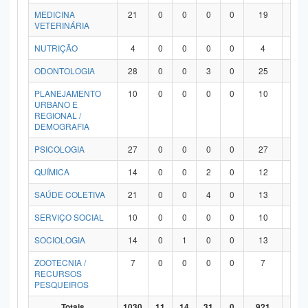
MEDICINA
21
0
0
0
0
19
2
VETERINÁRIA
NUTRIÇÃO
4
0
0
0
0
4
0
ODONTOLOGIA
28
0
0
3
0
25
0
PLANEJAMENTO
10
0
0
0
0
10
0
URBANO E
REGIONAL /
DEMOGRAFIA
PSICOLOGIA
27
0
0
0
0
27
0
QUÍMICA
14
0
0
2
0
12
0
SAÚDE COLETIVA
21
0
0
4
0
13
4
SERVIÇO SOCIAL
10
0
0
0
0
10
0
SOCIOLOGIA
14
0
1
0
0
13
0
ZOOTECNIA /
7
0
0
0
0
7
0
RECURSOS
PESQUEIROS
Totais
1030
11
14
31
0
921
53