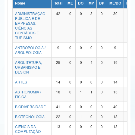
Nome
Total
ME
DO
MP
DP
ME/DO
MP/
Ministério da Ciência, Tecnologia, Inovações e Comunicações
ADMINISTRAÇÃO
42
0
0
3
0
30
9
PÚBLICA E DE
Ministério do Meio Ambiente
EMPRESAS,
CIÊNCIAS
Ministério do Turismo
CONTÁBEIS E
TURISMO
Ministério do Desenvolvimento Regional
ANTROPOLOGIA /
9
0
0
0
0
9
0
ARQUEOLOGIA
Controladoria-Geral da União
ARQUITETURA,
25
0
0
4
0
19
2
URBANISMO E
Ministério da Mulher, da Família e dos Direitos Humanos
DESIGN
Secretaria-Geral
ARTES
14
0
0
0
0
14
0
ASTRONOMIA /
18
0
1
1
0
15
1
Secretaria de Governo
FÍSICA
Gabinete de Segurança Institucional
BIODIVERSIDADE
41
0
0
0
0
40
1
Advocacia-Geral da União
BIOTECNOLOGIA
22
0
1
0
0
18
3
CIÊNCIA DA
13
0
0
0
0
13
0
Banco Central do Brasil
COMPUTAÇÃO