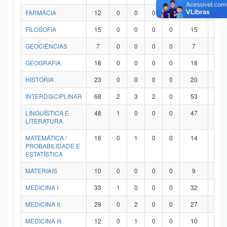
FARMÁCIA
12
0
0
0
0
12
0
FILOSOFIA
15
0
0
0
0
15
0
GEOCIÊNCIAS
7
0
0
0
0
7
0
GEOGRAFIA
18
0
0
0
0
18
0
HISTÓRIA
23
0
0
0
0
20
3
INTERDISCIPLINAR
68
2
3
2
0
53
8
LINGUÍSTICA E
48
1
0
0
0
47
0
LITERATURA
MATEMÁTICA /
16
0
1
0
0
14
1
PROBABILIDADE E
ESTATÍSTICA
MATERIAIS
10
0
0
0
0
9
1
MEDICINA I
33
1
0
0
0
32
0
MEDICINA II
29
0
2
0
0
27
0
MEDICINA III
12
0
1
0
0
10
1