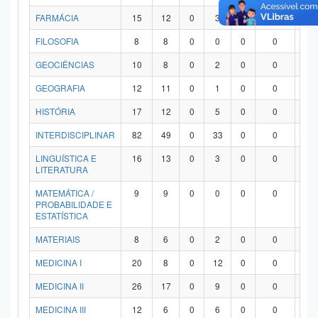
FARMÁCIA
15
12
0
3
0
0
0
FILOSOFIA
8
8
0
0
0
0
0
GEOCIÊNCIAS
10
8
0
2
0
0
0
GEOGRAFIA
12
11
0
1
0
0
0
HISTÓRIA
17
12
0
5
0
0
0
INTERDISCIPLINAR
82
49
0
33
0
0
0
LINGUÍSTICA E
16
13
0
3
0
0
0
LITERATURA
MATEMÁTICA /
9
9
0
0
0
0
0
PROBABILIDADE E
ESTATÍSTICA
MATERIAIS
8
6
0
2
0
0
0
MEDICINA I
20
8
0
12
0
0
0
MEDICINA II
26
17
0
9
0
0
0
MEDICINA III
12
6
0
6
0
0
0