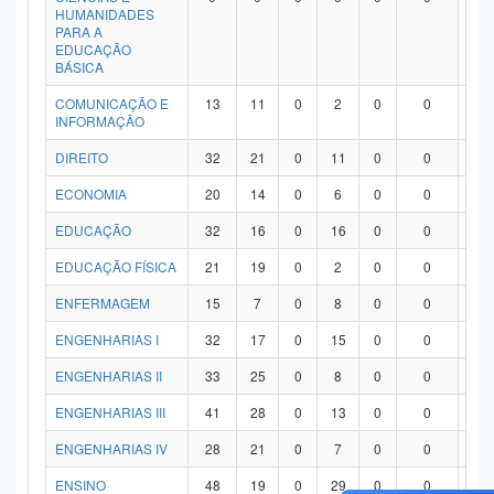
HUMANIDADES
PARA A
EDUCAÇÃO
BÁSICA
COMUNICAÇÃO E
13
11
0
2
0
0
0
INFORMAÇÃO
DIREITO
32
21
0
11
0
0
0
ECONOMIA
20
14
0
6
0
0
0
EDUCAÇÃO
32
16
0
16
0
0
0
EDUCAÇÃO FÍSICA
21
19
0
2
0
0
0
ENFERMAGEM
15
7
0
8
0
0
0
ENGENHARIAS I
32
17
0
15
0
0
0
ENGENHARIAS II
33
25
0
8
0
0
0
ENGENHARIAS III
41
28
0
13
0
0
0
ENGENHARIAS IV
28
21
0
7
0
0
0
ENSINO
48
19
0
29
0
0
0