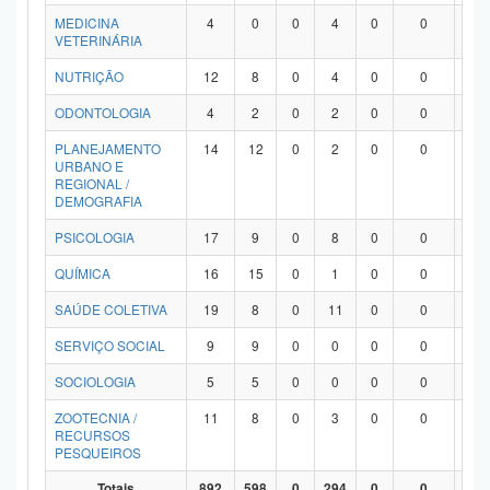
MEDICINA
4
0
0
4
0
0
0
VETERINÁRIA
NUTRIÇÃO
12
8
0
4
0
0
0
ODONTOLOGIA
4
2
0
2
0
0
0
PLANEJAMENTO
14
12
0
2
0
0
0
URBANO E
REGIONAL /
DEMOGRAFIA
PSICOLOGIA
17
9
0
8
0
0
0
QUÍMICA
16
15
0
1
0
0
0
SAÚDE COLETIVA
19
8
0
11
0
0
0
SERVIÇO SOCIAL
9
9
0
0
0
0
0
SOCIOLOGIA
5
5
0
0
0
0
0
ZOOTECNIA /
11
8
0
3
0
0
0
RECURSOS
PESQUEIROS
Totais
892
598
0
294
0
0
0