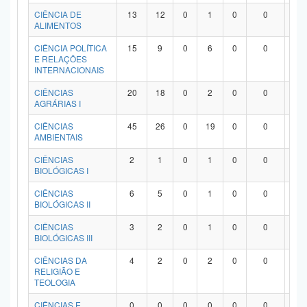
Planalto
CIÊNCIA DE
13
12
0
1
0
0
0
ALIMENTOS
CIÊNCIA POLÍTICA
15
9
0
6
0
0
0
E RELAÇÕES
INTERNACIONAIS
CIÊNCIAS
20
18
0
2
0
0
0
AGRÁRIAS I
CIÊNCIAS
45
26
0
19
0
0
0
AMBIENTAIS
CIÊNCIAS
2
1
0
1
0
0
0
BIOLÓGICAS I
CIÊNCIAS
6
5
0
1
0
0
0
BIOLÓGICAS II
CIÊNCIAS
3
2
0
1
0
0
0
BIOLÓGICAS III
CIÊNCIAS DA
4
2
0
2
0
0
0
RELIGIÃO E
TEOLOGIA
CIÊNCIAS E
0
0
0
0
0
0
0