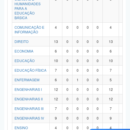
HUMANIDADES
PARA A
EDUCAÇÃO
BÁSICA
COMUNICAÇÃO E
4
0
0
0
0
4
0
INFORMAÇÃO
DIREITO
13
0
0
0
0
13
0
ECONOMIA
6
0
0
0
0
6
0
EDUCAÇÃO
10
0
0
0
0
10
0
EDUCAÇÃO FÍSICA
7
0
0
0
0
7
0
ENFERMAGEM
6
0
1
0
0
5
0
ENGENHARIAS I
12
0
0
0
0
12
0
ENGENHARIAS II
12
0
0
0
0
12
0
ENGENHARIAS III
7
0
0
0
0
7
0
ENGENHARIAS IV
9
0
0
0
0
9
0
ENSINO
4
0
0
0
0
4
0