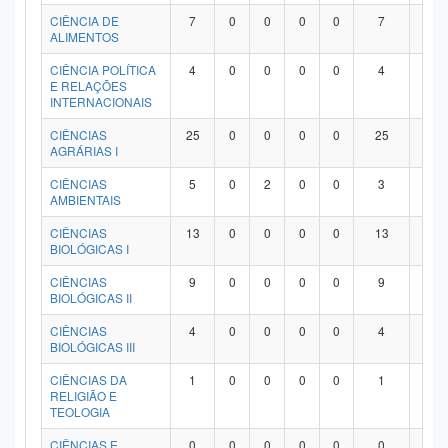
Planalto
CIÊNCIA DE
7
0
0
0
0
7
0
ALIMENTOS
CIÊNCIA POLÍTICA
4
0
0
0
0
4
0
E RELAÇÕES
INTERNACIONAIS
CIÊNCIAS
25
0
0
0
0
25
0
AGRÁRIAS I
CIÊNCIAS
5
0
2
0
0
3
0
AMBIENTAIS
CIÊNCIAS
13
0
0
0
0
13
0
BIOLÓGICAS I
CIÊNCIAS
9
0
0
0
0
9
0
BIOLÓGICAS II
CIÊNCIAS
4
0
0
0
0
4
0
BIOLÓGICAS III
CIÊNCIAS DA
1
0
0
0
0
1
0
RELIGIÃO E
TEOLOGIA
CIÊNCIAS E
0
0
0
0
0
0
0