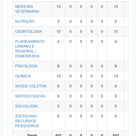
MEDICINA
10
0
0
0
0
10
0
VETERINÁRIA
NUTRIÇÃO
2
0
0
0
0
2
0
ODONTOLOGIA
10
0
0
0
0
10
0
PLANEJAMENTO
4
0
0
0
0
4
0
URBANO E
REGIONAL /
DEMOGRAFIA
PSICOLOGIA
8
0
0
0
0
8
0
QUÍMICA
10
0
0
0
0
10
0
SAÚDE COLETIVA
6
0
0
0
0
6
0
SERVIÇO SOCIAL
6
0
0
0
0
6
0
SOCIOLOGIA
5
0
0
0
0
5
0
ZOOTECNIA /
6
0
0
0
0
6
0
RECURSOS
PESQUEIROS
Totais
407
0
5
0
0
402
0