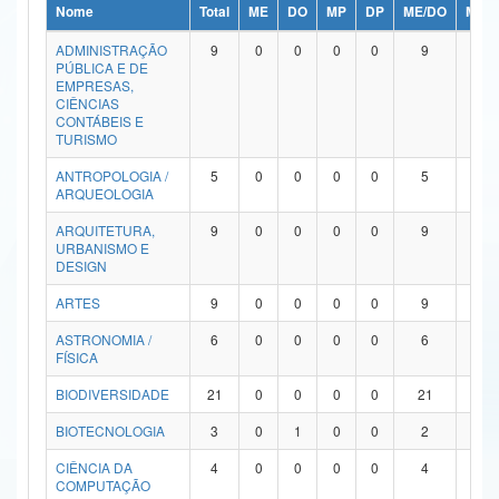
Nome
Total
ME
DO
MP
DP
ME/DO
MP/
Ministério da Ciência, Tecnologia, Inovações e Comunicações
ADMINISTRAÇÃO
9
0
0
0
0
9
0
PÚBLICA E DE
Ministério do Meio Ambiente
EMPRESAS,
CIÊNCIAS
Ministério do Turismo
CONTÁBEIS E
TURISMO
Ministério do Desenvolvimento Regional
ANTROPOLOGIA /
5
0
0
0
0
5
0
ARQUEOLOGIA
Controladoria-Geral da União
ARQUITETURA,
9
0
0
0
0
9
0
URBANISMO E
Ministério da Mulher, da Família e dos Direitos Humanos
DESIGN
Secretaria-Geral
ARTES
9
0
0
0
0
9
0
ASTRONOMIA /
6
0
0
0
0
6
0
Secretaria de Governo
FÍSICA
Gabinete de Segurança Institucional
BIODIVERSIDADE
21
0
0
0
0
21
0
Advocacia-Geral da União
BIOTECNOLOGIA
3
0
1
0
0
2
0
CIÊNCIA DA
4
0
0
0
0
4
0
Banco Central do Brasil
COMPUTAÇÃO