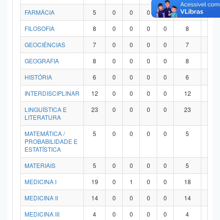
FARMÁCIA
5
0
0
0
0
5
0
FILOSOFIA
8
0
0
0
0
8
0
GEOCIÊNCIAS
7
0
0
0
0
7
0
GEOGRAFIA
8
0
0
0
0
8
0
HISTÓRIA
6
0
0
0
0
6
0
INTERDISCIPLINAR
12
0
0
0
0
12
0
LINGUÍSTICA E
23
0
0
0
0
23
0
LITERATURA
MATEMÁTICA /
5
0
0
0
0
5
0
PROBABILIDADE E
ESTATÍSTICA
MATERIAIS
5
0
0
0
0
5
0
MEDICINA I
19
0
1
0
0
18
0
MEDICINA II
14
0
0
0
0
14
0
MEDICINA III
4
0
0
0
0
4
0