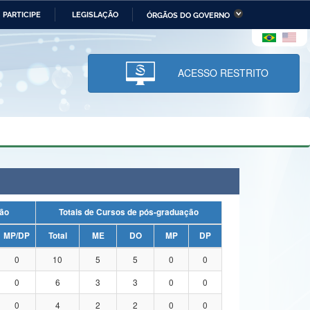
PARTICIPE
LEGISLAÇÃO
ÓRGÃOS DO GOVERNO
stério da Economia
Ministério da Infraestrutura
stério de Minas e Energia
Ministério da Ciência,
Tecnologia, Inovações e
ACESSO RESTRITO
Comunicações
tério da Mulher, da Família
Secretaria-Geral
s Direitos Humanos
lto
duação
Totais de Cursos de pós-graduação
MP/DP
Total
ME
DO
MP
DP
0
10
5
5
0
0
0
6
3
3
0
0
0
4
2
2
0
0