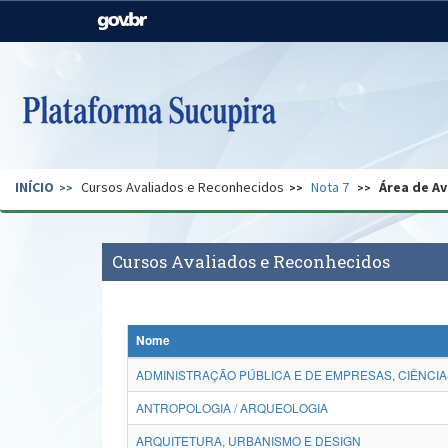
Casa Civil
Ministério da Justiça e
Segurança Pública
Ministério da Agricultura,
Ministério da Educação
Pecuária e Abastecimento
Ministério do Meio Ambiente
Ministério do Turismo
INÍCIO
Cursos Avaliados e Reconhecidos
Nota 7
Área de Av
Secretaria de Governo
Gabinete de Segurança
Institucional
Cursos Avaliados e Reconhecidos
Nome
ADMINISTRAÇÃO PÚBLICA E DE EMPRESAS, CIÊNCIA
ANTROPOLOGIA / ARQUEOLOGIA
ARQUITETURA, URBANISMO E DESIGN