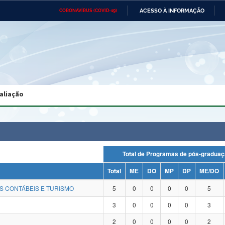
ACESSO À INFORMAÇÃO
CORONAVÍRUS (COVID-19)
Ministério da Defesa
Ministério das Relações
Mini
Exteriores
IR
PARA
O
CONTEÚDO
Ministério da Cidadania
Ministério da Saúde
Mini
Ministério do Desenvolvimento
Controladoria-Geral da União
Minis
Regional
e do
aliação
Advocacia-Geral da União
Banco Central do Brasil
Plana
Total de Programas de pós-gra
Total
ME
DO
MP
DP
ME/DO
S CONTÁBEIS E TURISMO
5
0
0
0
0
5
3
0
0
0
0
3
2
0
0
0
0
2