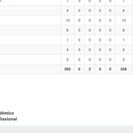
A
1
0
0
0
0
1
4
0
0
0
0
4
10
0
0
0
0
10
6
0
0
0
0
6
1
0
0
0
0
1
4
0
0
0
0
4
3
0
0
0
0
3
260
0
2
0
0
258
adêmico
fissional