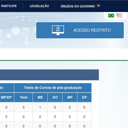
PARTICIPE
LEGISLAÇÃO
ÓRGÃOS DO GOVERNO
stério da Economia
Ministério da Infraestrutura
stério de Minas e Energia
Ministério da Ciência,
Tecnologia, Inovações e
ACESSO RESTRITO
Comunicações
tério da Mulher, da Família
Secretaria-Geral
s Direitos Humanos
lto
uação
Totais de Cursos de pós-graduação
MP/DP
Total
ME
DO
MP
DP
0
3
1
0
2
0
0
0
0
0
0
0
0
0
0
0
0
0