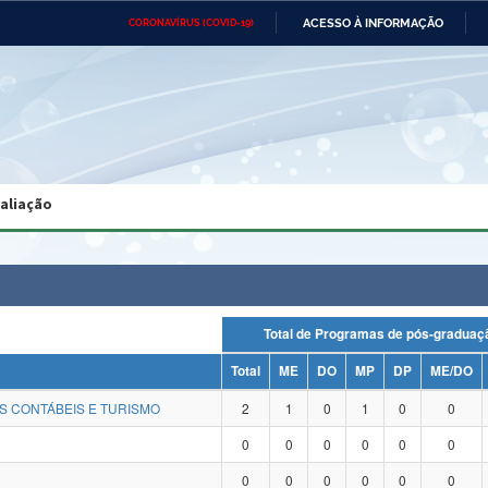
ACESSO À INFORMAÇÃO
CORONAVÍRUS (COVID-19)
Ministério da Defesa
Ministério das Relações
Mini
Exteriores
IR
PARA
O
CONTEÚDO
Ministério da Cidadania
Ministério da Saúde
Mini
Ministério do Desenvolvimento
Controladoria-Geral da União
Minis
Regional
e do
valiação
Advocacia-Geral da União
Banco Central do Brasil
Plana
Total de Programas de pós-grad
Total
ME
DO
MP
DP
ME/DO
S CONTÁBEIS E TURISMO
2
1
0
1
0
0
0
0
0
0
0
0
0
0
0
0
0
0