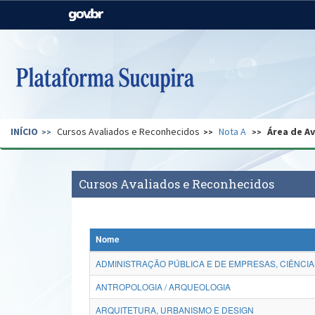
Casa Civil
Ministério da Justiça e
Segurança Pública
Ministério da Agricultura,
Ministério da Educação
Pecuária e Abastecimento
Ministério do Meio Ambiente
Ministério do Turismo
INÍCIO
Cursos Avaliados e Reconhecidos
Nota A
Área de A
Secretaria de Governo
Gabinete de Segurança
Institucional
Cursos Avaliados e Reconhecidos
Nome
ADMINISTRAÇÃO PÚBLICA E DE EMPRESAS, CIÊNCIA
ANTROPOLOGIA / ARQUEOLOGIA
ARQUITETURA, URBANISMO E DESIGN