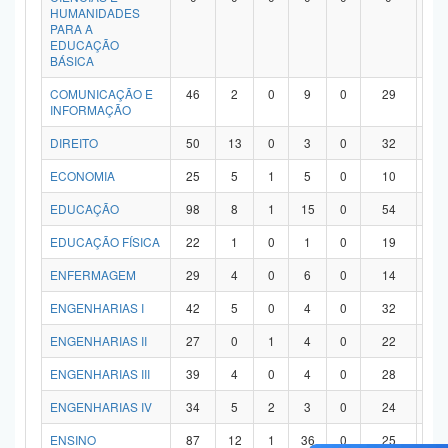
HUMANIDADES
PARA A
EDUCAÇÃO
BÁSICA
COMUNICAÇÃO E
46
2
0
9
0
29
6
INFORMAÇÃO
DIREITO
50
13
0
3
0
32
2
ECONOMIA
25
5
1
5
0
10
4
EDUCAÇÃO
98
8
1
15
0
54
2
EDUCAÇÃO FÍSICA
22
1
0
1
0
19
1
ENFERMAGEM
29
4
0
6
0
14
5
ENGENHARIAS I
42
5
0
4
0
32
1
ENGENHARIAS II
27
0
1
4
0
22
0
ENGENHARIAS III
39
4
0
4
0
28
3
ENGENHARIAS IV
34
5
2
3
0
24
0
ENSINO
87
12
1
36
0
25
1