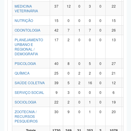
MEDICINA
37
12
0
3
0
22
0
VETERINÁRIA
NUTRIÇÃO
15
0
0
0
0
15
0
ODONTOLOGIA
42
7
1
7
0
26
1
PLANEJAMENTO
17
2
0
0
0
13
2
URBANO E
REGIONAL /
DEMOGRAFIA
PSICOLOGIA
40
8
0
5
0
27
0
QUÍMICA
25
0
2
2
0
21
0
SAÚDE COLETIVA
39
5
2
16
0
12
4
SERVIÇO SOCIAL
9
3
0
0
0
6
0
SOCIOLOGIA
22
2
0
1
0
19
0
ZOOTECNIA /
30
9
0
1
0
20
0
RECURSOS
PESQUEIROS
Totais
1730
249
31
253
2
1078
11