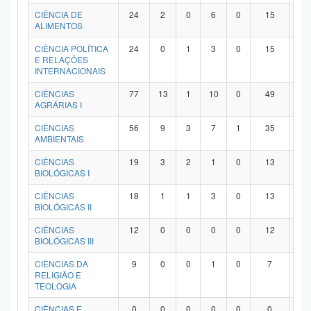
Planalto
CIÊNCIA DE
24
2
0
6
0
15
1
ALIMENTOS
CIÊNCIA POLÍTICA
24
0
1
3
0
15
5
E RELAÇÕES
INTERNACIONAIS
CIÊNCIAS
77
13
1
10
0
49
4
AGRÁRIAS I
CIÊNCIAS
56
9
3
7
1
35
1
AMBIENTAIS
CIÊNCIAS
19
3
2
1
0
13
0
BIOLÓGICAS I
CIÊNCIAS
18
1
1
3
0
13
0
BIOLÓGICAS II
CIÊNCIAS
12
0
0
0
0
12
0
BIOLÓGICAS III
CIÊNCIAS DA
9
0
0
1
0
7
1
RELIGIÃO E
TEOLOGIA
CIÊNCIAS E
0
0
0
0
0
0
0