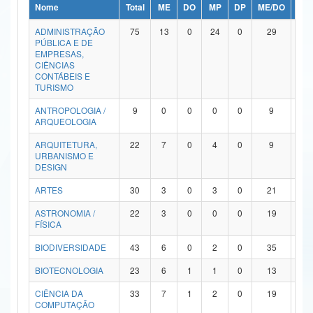
Nome
Total
ME
DO
MP
DP
ME/DO
MP/
Ministério da Ciência, Tecnologia, Inovações e Comunicações
ADMINISTRAÇÃO
75
13
0
24
0
29
9
PÚBLICA E DE
Ministério do Meio Ambiente
EMPRESAS,
CIÊNCIAS
Ministério do Turismo
CONTÁBEIS E
TURISMO
Ministério do Desenvolvimento Regional
ANTROPOLOGIA /
9
0
0
0
0
9
0
ARQUEOLOGIA
Controladoria-Geral da União
ARQUITETURA,
22
7
0
4
0
9
2
URBANISMO E
Ministério da Mulher, da Família e dos Direitos Humanos
DESIGN
Secretaria-Geral
ARTES
30
3
0
3
0
21
3
ASTRONOMIA /
22
3
0
0
0
19
0
Secretaria de Governo
FÍSICA
Gabinete de Segurança Institucional
BIODIVERSIDADE
43
6
0
2
0
35
0
Advocacia-Geral da União
BIOTECNOLOGIA
23
6
1
1
0
13
2
CIÊNCIA DA
33
7
1
2
0
19
4
Banco Central do Brasil
COMPUTAÇÃO