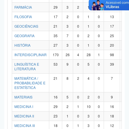
FARMÁCIA
29
3
2
1
0
21
2
FILOSOFIA
17
2
0
1
0
13
1
GEOCIÊNCIAS
21
3
0
1
0
17
0
GEOGRAFIA
35
7
0
2
0
25
1
HISTÓRIA
27
3
0
1
0
20
3
INTERDISCIPLINAR
170
26
4
28
1
98
1
LINGUÍSTICA E
53
9
0
5
0
39
0
LITERATURA
MATEMÁTICA /
21
8
2
4
0
7
0
PROBABILIDADE E
ESTATÍSTICA
MATERIAIS
16
5
0
2
0
9
0
MEDICINA I
29
2
1
10
0
16
0
MEDICINA II
23
1
0
3
0
18
1
MEDICINA III
18
0
1
3
0
12
2