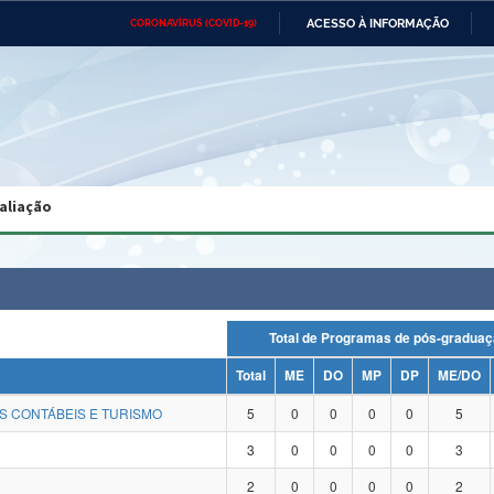
ACESSO À INFORMAÇÃO
CORONAVÍRUS (COVID-19)
Ministério da Defesa
Ministério das Relações
Mini
Exteriores
IR
PARA
O
CONTEÚDO
Ministério da Cidadania
Ministério da Saúde
Mini
Ministério do Desenvolvimento
Controladoria-Geral da União
Minis
Regional
e do
aliação
Advocacia-Geral da União
Banco Central do Brasil
Plana
Total de Programas de pós-gra
Total
ME
DO
MP
DP
ME/DO
S CONTÁBEIS E TURISMO
5
0
0
0
0
5
3
0
0
0
0
3
2
0
0
0
0
2