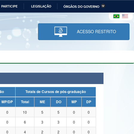
PARTICIPE
LEGISLAÇÃO
ÓRGÃOS DO GOVERNO
stério da Economia
Ministério da Infraestrutura
stério de Minas e Energia
Ministério da Ciência,
Tecnologia, Inovações e
ACESSO RESTRITO
Comunicações
tério da Mulher, da Família
Secretaria-Geral
s Direitos Humanos
lto
duação
Totais de Cursos de pós-graduação
MP/DP
Total
ME
DO
MP
DP
0
10
5
5
0
0
0
6
3
3
0
0
0
4
2
2
0
0