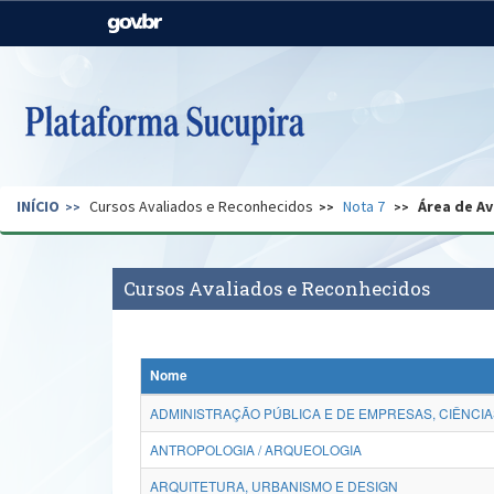
Casa Civil
Ministério da Justiça e
Segurança Pública
Ministério da Agricultura,
Ministério da Educação
Pecuária e Abastecimento
Ministério do Meio Ambiente
Ministério do Turismo
INÍCIO
Cursos Avaliados e Reconhecidos
Nota 7
Área de Av
Secretaria de Governo
Gabinete de Segurança
Institucional
Cursos Avaliados e Reconhecidos
Nome
ADMINISTRAÇÃO PÚBLICA E DE EMPRESAS, CIÊNCIA
ANTROPOLOGIA / ARQUEOLOGIA
ARQUITETURA, URBANISMO E DESIGN