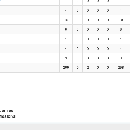
A
1
0
0
0
0
1
4
0
0
0
0
4
10
0
0
0
0
10
6
0
0
0
0
6
1
0
0
0
0
1
4
0
0
0
0
4
3
0
0
0
0
3
260
0
2
0
0
258
adêmico
fissional