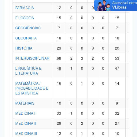
FARMÁCIA
12
0
0
0
0
12
0
FILOSOFIA
15
0
0
0
0
15
0
GEOCIÊNCIAS
7
0
0
0
0
7
0
GEOGRAFIA
18
0
0
0
0
18
0
HISTÓRIA
23
0
0
0
0
20
3
INTERDISCIPLINAR
68
2
3
2
0
53
8
LINGUÍSTICA E
48
1
0
0
0
47
0
LITERATURA
MATEMÁTICA /
16
0
1
0
0
14
1
PROBABILIDADE E
ESTATÍSTICA
MATERIAIS
10
0
0
0
0
9
1
MEDICINA I
33
1
0
0
0
32
0
MEDICINA II
29
0
2
0
0
27
0
MEDICINA III
12
0
1
0
0
10
1