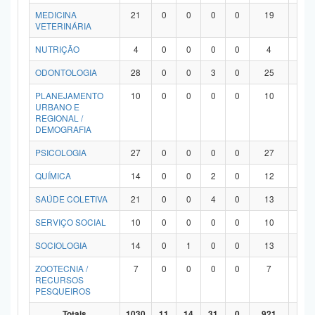
MEDICINA
21
0
0
0
0
19
2
VETERINÁRIA
NUTRIÇÃO
4
0
0
0
0
4
0
ODONTOLOGIA
28
0
0
3
0
25
0
PLANEJAMENTO
10
0
0
0
0
10
0
URBANO E
REGIONAL /
DEMOGRAFIA
PSICOLOGIA
27
0
0
0
0
27
0
QUÍMICA
14
0
0
2
0
12
0
SAÚDE COLETIVA
21
0
0
4
0
13
4
SERVIÇO SOCIAL
10
0
0
0
0
10
0
SOCIOLOGIA
14
0
1
0
0
13
0
ZOOTECNIA /
7
0
0
0
0
7
0
RECURSOS
PESQUEIROS
Totais
1030
11
14
31
0
921
53