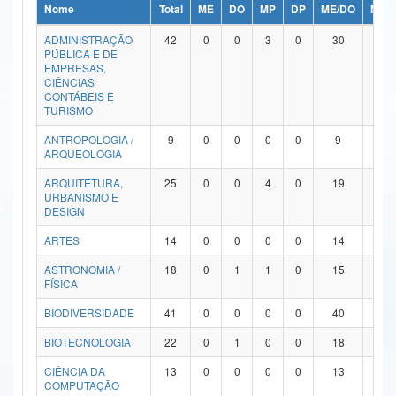
Nome
Total
ME
DO
MP
DP
ME/DO
MP/
Ministério da Ciência, Tecnologia, Inovações e Comunicações
ADMINISTRAÇÃO
42
0
0
3
0
30
9
PÚBLICA E DE
Ministério do Meio Ambiente
EMPRESAS,
CIÊNCIAS
Ministério do Turismo
CONTÁBEIS E
TURISMO
Ministério do Desenvolvimento Regional
ANTROPOLOGIA /
9
0
0
0
0
9
0
ARQUEOLOGIA
Controladoria-Geral da União
ARQUITETURA,
25
0
0
4
0
19
2
URBANISMO E
Ministério da Mulher, da Família e dos Direitos Humanos
DESIGN
Secretaria-Geral
ARTES
14
0
0
0
0
14
0
ASTRONOMIA /
18
0
1
1
0
15
1
Secretaria de Governo
FÍSICA
Gabinete de Segurança Institucional
BIODIVERSIDADE
41
0
0
0
0
40
1
Advocacia-Geral da União
BIOTECNOLOGIA
22
0
1
0
0
18
3
CIÊNCIA DA
13
0
0
0
0
13
0
Banco Central do Brasil
COMPUTAÇÃO