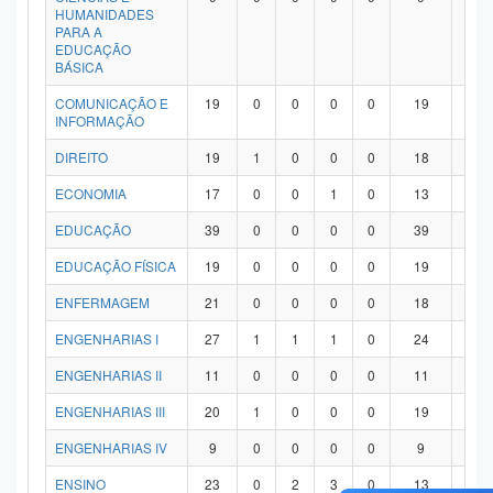
HUMANIDADES
PARA A
EDUCAÇÃO
BÁSICA
COMUNICAÇÃO E
19
0
0
0
0
19
0
INFORMAÇÃO
DIREITO
19
1
0
0
0
18
0
ECONOMIA
17
0
0
1
0
13
3
EDUCAÇÃO
39
0
0
0
0
39
0
EDUCAÇÃO FÍSICA
19
0
0
0
0
19
0
ENFERMAGEM
21
0
0
0
0
18
3
ENGENHARIAS I
27
1
1
1
0
24
0
ENGENHARIAS II
11
0
0
0
0
11
0
ENGENHARIAS III
20
1
0
0
0
19
0
ENGENHARIAS IV
9
0
0
0
0
9
0
ENSINO
23
0
2
3
0
13
5