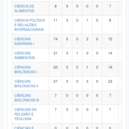
Planalto
CIÊNCIA DE
8
0
0
0
0
7
1
ALIMENTOS
CIÊNCIA POLÍTICA
11
0
0
1
0
8
2
E RELAÇÕES
INTERNACIONAIS
CIÊNCIAS
74
0
0
2
0
72
0
AGRÁRIAS I
CIÊNCIAS
21
4
1
0
0
14
2
AMBIENTAIS
CIÊNCIAS
20
0
0
1
0
19
0
BIOLÓGICAS I
CIÊNCIAS
27
0
0
3
0
23
1
BIOLÓGICAS II
CIÊNCIAS
7
0
0
0
0
7
0
BIOLÓGICAS III
CIÊNCIAS DA
7
0
0
0
0
7
0
RELIGIÃO E
TEOLOGIA
CIÊNCIAS E
0
0
0
0
0
0
0